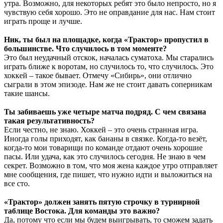
утра. Возможно, для некоторых ребят это было непросто, но я
чувствую себя хорошо. Это не оправдание для нас. Нам стоит
играть проще и лучше.
⠀
Ник, ты был на площадке, когда «Трактор» пропустил в
большинстве. Что случилось в том моменте?
Это был неудачный отскок, началась суматоха. Мы старались
играть ближе к воротам, но случилось то, что случилось. Это
хоккей – такое бывает. Отмечу «Сибирь», они отлично
сыграли в этом эпизоде. Нам же не стоит давать соперникам
такие шансы.
⠀
Ты забиваешь уже четыре матча подряд. С чем связана
такая результативность?
Если честно, не знаю. Хоккей – это очень странная игра.
Иногда голы приходят, как бананы в связке. Когда-то везёт,
когда-то мои товарищи по команде отдают очень хорошие
пасы. Или удача, как это случилось сегодня. Не знаю в чем
секрет. Возможно в том, что моя жена каждое утро отправляет
мне сообщения, где пишет, что нужно идти и выложиться на
все сто.
⠀
«Трактор» должен занять пятую строчку в турнирной
таблице Востока. Для команды это важно?
Да, потому что если мы будем выигрывать, то сможем задать