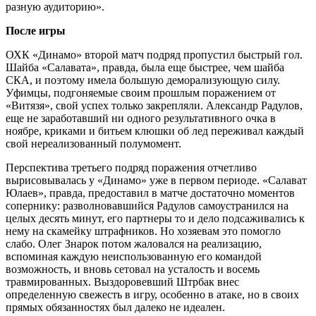
разную аудиторию».
После игры
ОХК «Динамо» второй матч подряд пропустил быстрый гол.
Шайба «Салавата», правда, была еще быстрее, чем шайба
СКА, и поэтому имела большую деморализующую силу.
Уфимцы, подгоняемые своим прошлым поражением от
«Витязя», свой успех только закрепляли. Александр Радулов,
еще не заработавший ни одного результативного очка в
ноябре, криками и битьем клюшки об лед переживал каждый
свой нереализованный полумомент.
Перспектива третьего подряд поражения отчетливо
вырисовывалась у «Динамо» уже в первом периоде. «Салават
Юлаев», правда, предоставил в матче достаточно моментов
сопернику: разволновавшийся Радулов самоустранился на
целых десять минут, его партнеры то и дело подсаживались к
нему на скамейку штрафников. Но хозяевам это помогло
слабо. Олег Знарок потом жаловался на реализацию,
вспоминая каждую неиспользованную его командой
возможность, и вновь сетовал на усталость и восемь
травмированных. Выздоровевший Штрбак внес
определенную свежесть в игру, особенно в атаке, но в своих
прямых обязанностях был далеко не идеален.