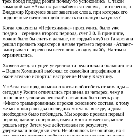
трех побед подряд ребята почему-то успокоились. С такой
командой как «Атлант» расслабляться нельзя», – интересно, а
Владимир Крикунов знает заветные слова, при которых его
подопечные начинают действовать на полную катушку?
Когда хоккеисты «Нефтехимика» проснулись, было уже
поздно – середина второго периода, счет 3:0. В принципе,
можно было бы спать и дальше, но гордый клуб из Татарстана
решил проявить характер: в начале третьего периода «Атлант»
выигрывал с перевесом всего лишь в одну шайбу. На том и
ограничились.
Хозяева же для пущей уверенности реализовали большинство
– Вадим Хомицкий выбежал со скамейки штрафников и
окончательно испортил настроение Ивану Касутину.
У «Атланта» вряд ли можно кого-то обособить от команды –
сегодня у Ржиги отличились три звена из четырех, чему в
нынешних условиях чешский наставник был очень рад:
«Много травмированных игроков основного состава, к тому
же мы проиграли два последних матча на выезде, и дома
необходимо было побеждать. Мы хорошо провели первый
период, давили соперника, имели много моментов, могли
решать игру. Затем уже действовали по результату,
удерживали победный счет. Не обошлось без ошибок, но я
рад, что мы отстояли победу и выполнили задачу на игру».