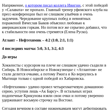
Напряжение,
о котором писал коллега Ивигин
, с этой победой
у «Салавата» не пропало. Главный тренер уфимского клуба на
пресс-конференции был не слишком улыбчив и очень
задумчив. Чередование крупных побед и невнятных
поражений Вячеслав Быков объяснил любовью к
американским горкам. Но потом все же серьезно добавил, что
к стабильности они очень стремятся (Елена Руско).
Атлант – Нефтехимик – 4:2 (1:0, 2:1, 1:1)
4 последних матча: 5:0, 3:1, 3:2, 4:3
До игры
Хоккеисты с курсором на плече не слишком удачно създили в
Сибирь. В Новосибирске и Новокузнецке с «Атлантом» не
стали делится очками, а потому Ржига и Ко вернулись в
Мытищи только с одной победой из Хабаровска.
«Нефтехимик» удачно провел четырехматчевую домашнюю
серию, уступив лишь «Ак Барсу». В остальных играх
подопечные Крикунова взяли свои очки и потому уверенно
удерживают восьмую строчку на Востоке.
Сегодня вечером в составе нижнекамцев могут дебютировать