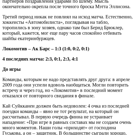
партнеров поздравления ударами по шлему. Мысль
окончательно окрепла после точного броска Мэтта Эллисона.
Третий период никак не повлиял на исход матча. Естественно,
хоккеисты «Автомобилиста», поглядывая на табло,
торопились в зону хозяев, однако там был Бернд Брюклер,
который, кажется, мог еще пару часов спокойно отбивать
шайбы екатеринбуржцев.
Локомотив – Ак Барс – 1:3 (1:0, 0:2, 0:1)
4 последних матча: 2:3, 0:1, 2:3, 4:1
До игры
Команды, которым не надо представлять друг друга: в апреле
2009 года они успели вдоволь наобщаться. Могли повторить
встречу и через год, но «Локомотив» в последний момент
отказался от повторного свидания в финале.
Кай Суйкканен должен быть недоволен: 4 очка из последней
поездки команды – явно не тот результат, на который он
рассчитывал. В первую очередь финна не устраивает
нападение: «При игре в равных составах мы не создаем очень
много моментов. Наши голы «приходят» от господина
Гуськова, а он – защитник. В большинстве сыграли хорошо,