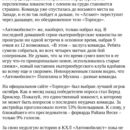
перспективы хоккеистов с оленем на груди становится
страшно. Команда уже спустилась до восьмого места на
Западе, и если так пойдет и дальше, то «Атлант» переступит
через дышащее, но обездвиженное тело «Торпедо».
«Автомобилист» же, наоборот, только набрал ход. В
последней домашней серии екатеринбургские хоккеисты не
проиграли ни одной встречи в основное время, набрав 9
очков из 12 возможных. «В этом – заслуга команды. Ребята
сумели собраться, во всех четырех матчах дали бой
соперникам. Не думаю, что за это время сумел внести в ее
игру что-то принципиально новое, использовались старые
связки», новый наставник екатеринбургского клуба вдобавок
ко всему еще и скоромен. Невооруженным глазом видно, что
«Автомобилист» Попихина и Мухина – разные команды.
На официальном сайте «Торпедо» был выбран лучший игрок
октября. Как и месяц назад победителем опроса стал Бернд
Брюклер. Пожалуй, это единственный хоккеист, к которому
не может быть вопросов о последних неудачах команды. За
австрийца проголосовало почти 53% болельщиков. К слову, у
ближайшего его преследователя – форварда Райана Веске –
только 9% голосов.
За свою недолгую историю в КХЛ «Автомобилист» пока не