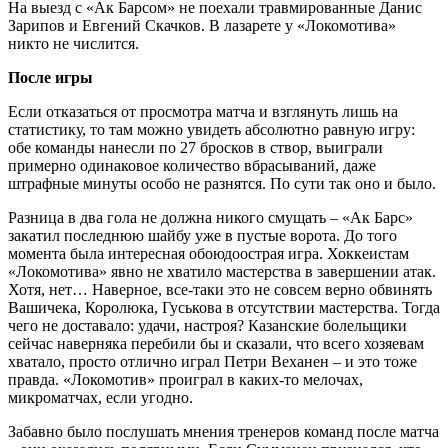
На выезд с «Ак Барсом» не поехали травмированные Данис
Зарипов и Евгений Скачков. В лазарете у «Локомотива»
никто не числится.
После игры
Если отказаться от просмотра матча и взглянуть лишь на
статистику, то там можно увидеть абсолютно равную игру:
обе команды нанесли по 27 бросков в створ, выиграли
примерно одинаковое количество вбрасываний, даже
штрафные минуты особо не разнятся. По сути так оно и было.
Разница в два гола не должна никого смущать – «Ак Барс»
закатил последнюю шайбу уже в пустые ворота. До того
момента была интересная обоюдоострая игра. Хоккеистам
«Локомотива» явно не хватило мастерства в завершении атак.
Хотя, нет… Наверное, все-таки это не совсем верно обвинять
Вашичека, Королюка, Гуськова в отсутствии мастерства. Тогда
чего не доставало: удачи, настроя? Казанские болельщики
сейчас наверняка перебили бы и сказали, что всего хозяевам
хватало, просто отлично играл Петри Веханен – и это тоже
правда. «Локомотив» проиграл в каких-то мелочах,
микроматчах, если угодно.
Забавно было послушать мнения тренеров команд после матча