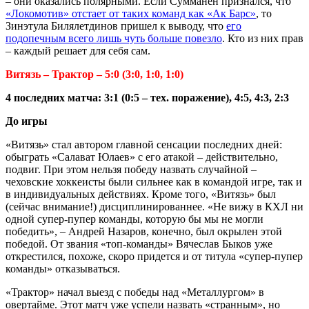
– они оказались полярными. Если Сумманен признался, что
«Локомотив» отстает от таких команд как «Ак Барс»
, то
Зинэтула Билялетдинов пришел к выводу, что
его
подопечным всего лишь чуть больше повезло
. Кто из них прав
– каждый решает для себя сам.
Витязь – Трактор – 5:0 (3:0, 1:0, 1:0)
4 последних матча: 3:1 (0:5 – тех. поражение), 4:5, 4:3, 2:3
До игры
«Витязь» стал автором главной сенсации последних дней:
обыграть «Салават Юлаев» с его атакой – действительно,
подвиг. При этом нельзя победу назвать случайной –
чеховские хоккеисты были сильнее как в командой игре, так и
в индивидуальных действиях. Кроме того, «Витязь» был
(сейчас внимание!) дисциплинированнее. «Не вижу в КХЛ ни
одной супер-пупер команды, которую бы мы не могли
победить», – Андрей Назаров, конечно, был окрылен этой
победой. От звания «топ-команды» Вячеслав Быков уже
открестился, похоже, скоро придется и от титула «супер-пупер
команды» отказываться.
«Трактор» начал выезд с победы над «Металлургом» в
овертайме. Этот матч уже успели назвать «странным», но