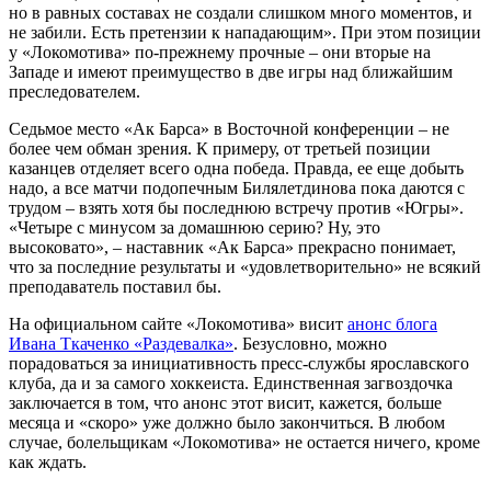
но в равных составах не создали слишком много моментов, и
не забили. Есть претензии к нападающим». При этом позиции
у «Локомотива» по-прежнему прочные – они вторые на
Западе и имеют преимущество в две игры над ближайшим
преследователем.
Седьмое место «Ак Барса» в Восточной конференции – не
более чем обман зрения. К примеру, от третьей позиции
казанцев отделяет всего одна победа. Правда, ее еще добыть
надо, а все матчи подопечным Билялетдинова пока даются с
трудом – взять хотя бы последнюю встречу против «Югры».
«Четыре с минусом за домашнюю серию? Ну, это
высоковато», – наставник «Ак Барса» прекрасно понимает,
что за последние результаты и «удовлетворительно» не всякий
преподаватель поставил бы.
На официальном сайте «Локомотива» висит
анонс блога
Ивана Ткаченко «Раздевалка»
. Безусловно, можно
порадоваться за инициативность пресс-службы ярославского
клуба, да и за самого хоккеиста. Единственная загвоздочка
заключается в том, что анонс этот висит, кажется, больше
месяца и «скоро» уже должно было закончиться. В любом
случае, болельщикам «Локомотива» не остается ничего, кроме
как ждать.