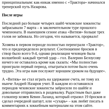
принципиальным: как-никак именно с «Трактора» начинался
тренерский путь Назарова.
После игры
Последний раз больше четырех шайб чеховские хоккеисты
забрасывали 7 марта – в заключительном туре прошлого
чемпионата. В нынешнем сезоне атака «Витязя» больше трех
голов не забивала. Но сегодня, что называется, прорвало!
Хозяева в первом периоде полностью переиграли «Трактор»,
что и предопределило результат. Соотношение бросков в
створ было всего 9-4, однако реализация чеховцев была
волшебной: каждый третий удар – гол. Валерию Белоусову
ничего не оставалось кроме как сказать: «Мы полностью
проиграли первый период, отыграться потом было очень
трудно. Эта игра нам послужит хорошим уроком на будущее».
А «Витязь» не стал играть на удержание счета, не тому их
нынче Андрей Назаров учит. В каждом из оставшихся
периодов чеховские хоккеисты забросили по шайбе и
довольные отправились в раздевалку. Радостным был даже
голкипер хозяев Кевин Лаланд, который отразил 19 бросков и
сделал очередной шатаут, или «сухарь» – как любят писать в
комментариях к хоккейным материалам на этом сайте.