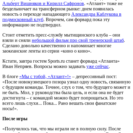
Альберт Вишняков и Кирилл Сафронов
. «Атлант» тоже не
бездельничает на трансферном рынке: днем появилась
новость о переходе нападающего
Александра Каблукова в
подмосковный клуб
. Впрочем, сам форвард пока эту
информацию не подтвердил.
Стоит отметить пресс-службу мытищинского клуба – они
взяли и сняли
небольшой фильм про свой тренерский штаб
.
Сделано довольно качественно и напоминает многие
заокеанские ленты из серии «кино о кино».
Кстати, завтра гостем Sports.ru станет форвард «Атланта»
Иван Непряев. Вопросы можно задавать
уже сейчас
.
В блоге
«Мы с тобой, «Атлант»!»
– депрессивный пост:
«После новокузнецкого позора узнал одну новость, связанную
с будущим команды. Точнее, слух о том, что будущего может и
не быть. Мол, у руководства была цель, и если она не будет
достигнута – с командой можно будет попрощаться. Но это
всего лишь слухи... Пока... Рано вешать свои фанатские
носы!».
После игры
«Получилось так, что мы играли не в полную силу. После