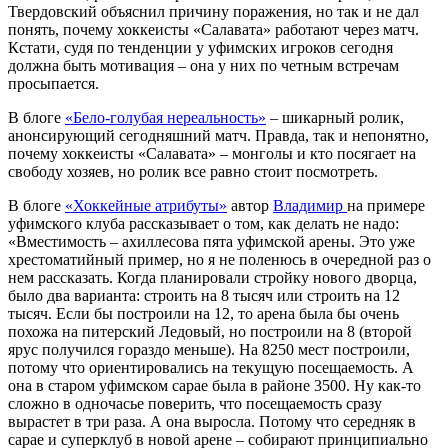
Твердовский объяснил причину поражения, но так и не дал
понять, почему хоккеисты «Салавата» работают через матч.
Кстати, судя по тенденции у уфимских игроков сегодня
должна быть мотивация – она у них по четным встречам
просыпается.
В блоге
«Бело-голубая нереальность»
– шикарный ролик,
анонсирующий сегодняшний матч. Правда, так и непонятно,
почему хоккеисты «Салавата» – монголы и кто посягает на
свободу хозяев, но ролик все равно стоит посмотреть.
В блоге
«Хоккейные атрибуты»
автор
Владимир
на примере
уфимского клуба рассказывает о том, как делать не надо:
«Вместимость – ахиллесова пята уфимской арены. Это уже
хрестоматийный пример, но я не поленюсь в очередной раз о
нем рассказать. Когда планировали стройку нового дворца,
было два варианта: строить на 8 тысяч или строить на 12
тысяч. Если бы построили на 12, то арена была бы очень
похожа на питерский Ледовый, но построили на 8 (второй
ярус получился гораздо меньше). На 8250 мест построили,
потому что ориентировались на текущую посещаемость. А
она в старом уфимском сарае была в районе 3500. Ну как-то
сложно в одночасье поверить, что посещаемость сразу
вырастет в три раза. А она выросла. Потому что середняк в
сарае и суперклуб в новой арене – собирают принципиально