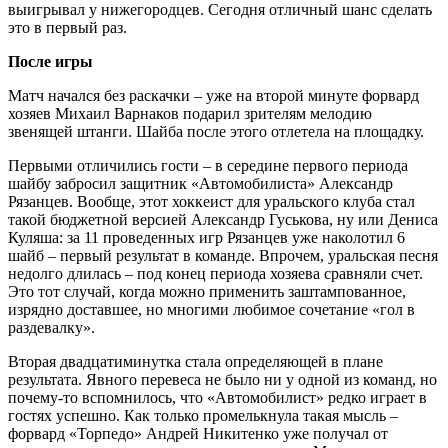
выигрывал у нижегородцев. Сегодня отличный шанс сделать
это в первый раз.
После игры
Матч начался без раскачки – уже на второй минуте форвард
хозяев Михаил Варнаков подарил зрителям мелодию
звенящей штанги. Шайба после этого отлетела на площадку.
Первыми отличились гости – в середине первого периода
шайбу забросил защитник «Автомобилиста» Александр
Рязанцев. Вообще, этот хоккеист для уральского клуба стал
такой бюджетной версией Александр Гуськова, ну или Дениса
Куляша: за 11 проведенных игр Рязанцев уже наколотил 6
шайб – первый результат в команде. Впрочем, уральская песня
недолго длилась – под конец периода хозяева сравняли счет.
Это тот случай, когда можно применить заштампованное,
изрядно доставшее, но многими любимое сочетание «гол в
раздевалку».
Вторая двадцатиминутка стала определяющей в плане
результата. Явного перевеса не было ни у одной из команд, но
почему-то вспомнилось, что «Автомобилист» редко играет в
гостях успешно. Как только промелькнула такая мысль –
форвард «Торпедо» Андрей Никитенко уже получал от