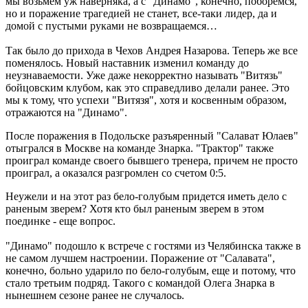
мы возьмем уж наверняка, а с "Динамо", конечно, поборемся,
но и поражение трагедией не станет, все-таки лидер, да и
домой с пустыми руками не возвращаемся…
Так было до прихода в Чехов Андрея Назарова. Теперь же все
поменялось. Новый наставник изменил команду до
неузнаваемости. Уже даже некорректно называть "Витязь"
бойцовским клубом, как это справедливо делали ранее. Это
мы к тому, что успехи "Витязя", хотя и косвенным образом,
отражаются на "Динамо".
После поражения в Подольске разъяренный "Салават Юлаев"
отыгрался в Москве на команде Знарка. "Трактор" также
проиграл команде своего бывшего тренера, причем не просто
проиграл, а оказался разгромлен со счетом 0:5.
Неужели и на этот раз бело-голубым придется иметь дело с
раненым зверем? Хотя кто был раненым зверем в этом
поединке - еще вопрос.
"Динамо" подошло к встрече с гостями из Челябинска также в
не самом лучшем настроении. Поражение от "Салавата",
конечно, больно ударило по бело-голубым, еще и потому, что
стало третьим подряд. Такого с командой Олега Знарка в
нынешнем сезоне ранее не случалось.