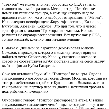
"Трактор" же может вполне побороться со СКА за титул
главного ньюсмейкера лиги. Месяц назад в Челябинске
поменяли главного тренера, в команду каждую неделю
приходят новички, кого-то наоборот отправляют в "Мечел".
Из последних новобранцев: Жиру, Афанасенков, Казионов,
Бутурлин, Хювенен, Соколов. Это при том, что и летом
трансферная кампания "Трактора" впечатляла. Но пока
результат не оправдывает вложения. Вот прямо как у СКА,
только масштаб, конечно, значительно меньше.
В матче с "Динамо" за "Трактор" дебютировал Максим
Соколов, с приходом которого в команде теперь вряд ли
найдется место Себастьену Карону, статистика которого
совсем не соответствует клубу, поставившему на сезон задачу
выйти в финал Кубка Гагарина.
Соколов оставался "сухим" в "Тракторе" пол-игры. Одолел
титулованного новобранца гостей Денис Мосалев, который на
этот раз действовал в тройке с Кудашовым и Волковым, тогда
как привычный партнер первых двоих Шафигулин хромал в
подтрибунных помещениях.
Откровенно говоря, "Трактор" разочаровал в атаке. С таким
титулованным нападением челябинцы не создали по сути ни
одного опасного момента у ворот Волкова. А "Динамо" могло