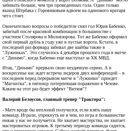
забивать больше, чем три проведенных гола. Один только
выход Штрбака с Горовиковым вдвоем на одинокого вратаря
чего стоит.
Окончательно вопросы о победителе снял гол Юрия Бабенко,
забитый после красивой комбинации в большинстве с
участием Столярова и Миловзорова. Тот же Бабенко оформил
свой первый дубль в году уже в пустые ворота. Кстати, в
последний раз форвард забивал две шайбы также в
"Лужниках". Это случилось 4 декабря прошлого года в матче
с "Динамо", когда Бабенко еще выступал за ХК МВД.
Итак, "Динамо" прервало свою неудачную серию. А в
воскресенье нас ждет встреча лидеров двух конференций – в
последнем перед перерывом матче в "Лужники" приедет
"Магнитка", в пятницу потерпевшая поражение в Чехове.
Каким на этот раз будет эффект "Витязя"?
Валерий Белоусов, главный тренер "Трактора":
- Матч вроде бы неплохой получился, если взять нашу
команду. Играли, упрекнуть не в чем, но игра в большинстве
никак у нас не получается. Не хватает мастерства, не хватает
мастеровитых игроков. К третьему периоду команда садится,
что и произошло сегодня. Сейчас настаёт перерыв, будет