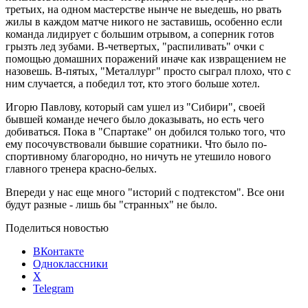
третьих, на одном мастерстве нынче не выедешь, но рвать
жилы в каждом матче никого не заставишь, особенно если
команда лидирует с большим отрывом, а соперник готов
грызть лед зубами. В-четвертых, "распиливать" очки с
помощью домашних поражений иначе как извращением не
назовешь. В-пятых, "Металлург" просто сыграл плохо, что с
ним случается, а победил тот, кто этого больше хотел.
Игорю Павлову, который сам ушел из "Сибири", своей
бывшей команде нечего было доказывать, но есть чего
добиваться. Пока в "Спартаке" он добился только того, что
ему посочувствовали бывшие соратники. Что было по-
спортивному благородно, но ничуть не утешило нового
главного тренера красно-белых.
Впереди у нас еще много "историй с подтекстом". Все они
будут разные - лишь бы "странных" не было.
Поделиться новостью
ВКонтакте
Одноклассники
X
Telegram