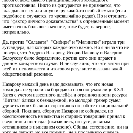
противостояния. Никто из фигурантов не признается, что
вкладывал в ту или иную игру какой-то особый смысл (если
подобное и случается, то чрезвычайно редко). Но и отрицать,
что "фактор личного доказательства" в определенный момент
имеет очень большое значение, тоже будет, наверное,
неправильно.
Да, против "Салавата", "Сибири" и "Магнитки" играли три
аутсайдера, для которых каждое очко важно. Но я ни за что не
поверю, что Андрею Назарову, Игорю Павлову и Валерию
Белоусову было безразлично, против кого они играют в
данном конкретном случае. И не случайно, что эти матчи при
всей их непохожести и итоговом результате вызвали такой
общественный резонанс.
Назарову каждый день надо доказывать, что его новая
команда - не уродливая бородавка на яснощеком лице КХЛ.
Затея с учетом известного шлейфа и ограниченности ресурса
"Витязя" близка к безнадежной, но молодой тренер сумел
удивить своих бывших соратников по работе с национальной
сборной. Покидать сборную Назаров не собирался, но
обеспокоенность начальства и старших товарищей принял к
сведению и пост сдал (оказавшись, по сути, девятым
отставником в нынешнем сезоне). Обиды, естественно, ни на
кого не держит, но все помнит - не в последнюю очередь