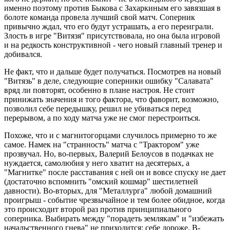
именно поэтому против Быкова с Захаркиным его завязшая в
болоте команда провела лучший свой матч. Соперник
привычно ждал, что его будут устрашать, а его переиграли.
Злость в игре "Витязя" присутствовала, но она была игровой
и на редкость конструктивной - чего новый главный тренер и
добивался.
Не факт, что и дальше будет получаться. Посмотрев на новый
"Витязь" в деле, следующие соперники ошибку "Салавата"
вряд ли повторят, особенно в плане настроя. Не стоит
принижать значения и того фактора, что фаворит, возможно,
позволил себе передышку, решил не убиваться перед
перерывом, а по ходу матча уже не смог перестроиться.
Похоже, что и с магнитогорцами случилось примерно то же
самое. Намек на "странность" матча с "Трактором" уже
прозвучал. Но, во-первых, Валерий Белоусов в подачках не
нуждается, самолюбия у него хватит на десятерых, а
"Магнитке" после расставания с ней он и вовсе спуску не дает
(достаточно вспомнить "омский кошмар" шестилетней
давности). Во-вторых, для "Металлурга" любой домашний
проигрыш - событие чрезвычайное и тем более обидное, когда
это происходит второй раз против принципиального
соперника. Выбирать между "порадеть землякам" и "избежать
начальственного гнева" не приходится: себе дороже. В-