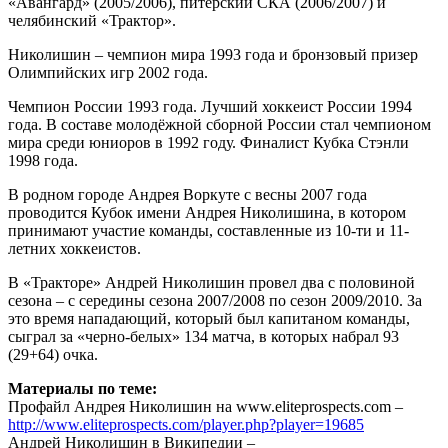
«Авангард» (2005/2006), питерский СКА (2006/2007) и
челябинский «Трактор».
Николишин – чемпион мира 1993 года и бронзовый призер
Олимпийских игр 2002 года.
Чемпион России 1993 года. Лучший хоккеист России 1994
года. В составе молодёжной сборной России стал чемпионом
мира среди юниоров в 1992 году. Финалист Кубка Стэнли
1998 года.
В родном городе Андрея Воркуте с весны 2007 года
проводится Кубок имени Андрея Николишина, в котором
принимают участие команды, составленные из 10-ти и 11-
летних хоккеистов.
В «Тракторе» Андрей Николишин провел два с половиной
сезона – с середины сезона 2007/2008 по сезон 2009/2010. За
это время нападающий, который был капитаном команды,
сыграл за «черно-белых» 134 матча, в которых набрал 93
(29+64) очка.
Материалы по теме:
Профайл Андрея Николишин на www.eliteprospects.com –
http://www.eliteprospects.com/player.php?player=19685
Андрей Николишин в Википедии –