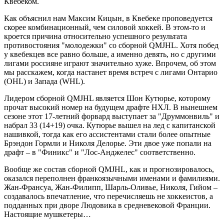
Квебеком.
Как объяснил нам Максим Кицын, в Квебеке проповедуется
скорее комбинационный, чем силовой хоккей. В этом-то и
кроется причина относительно успешного результата
противостояния "молодежки" со сборной QMJHL. Хотя побед
у квебекцев все равно больше, а именно девять, но с другими
лигами россияне играют значительно хуже. Впрочем, об этом
мы расскажем, когда настанет время встреч с лигами Онтарио
(OHL) и Запада (WHL).
Лидером сборной QMJHL является Шон Кутюрье, которому
прочат высокий номер на будущем драфте НХЛ. В нынешнем
сезоне этот 17-летний форвард выступает за "Друммонвиль" и
набрал 33 (14+19) очка. Кутюрье вышел на лед с капитанской
нашивкой, тогда как его ассистентами стали более опытные
Брэндон Гормли и Николя Делорье. Эти двое уже попали на
драфт – в "Финикс" и "Лос-Анджелес" соответственно.
Вообще же состав сборной QMJHL, как и прогнозировалось,
оказался переполнен франкоязычными именами и фамилиями.
Жан-Франсуа, Жан-Филипп, Шарль-Оливье, Николя, Гийом –
создавалось впечатление, что перечисляешь не хоккеистов, а
подданных при дворе Людовика в средневековой Франции.
Настоящие мушкетеры…