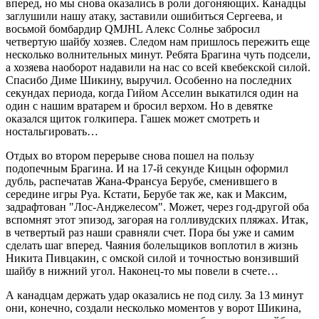
вперед, но мы снова оказались в роли догоняющих. Канадцы
заглушили нашу атаку, заставили ошибиться Сергеева, и
восьмой бомбардир QMJHL Алекс Солнье забросил
четвертую шайбу хозяев. Следом нам пришлось пережить еще
несколько волнительных минут. Ребята Брагина чуть подсели,
а хозяева наоборот надавили на нас со всей квебекской силой.
Спасибо Диме Шикину, выручил. Особенно на последних
секундах периода, когда Гийом Асселин выкатился один на
один с нашим вратарем и бросил верхом. Но в девятке
оказался щиток голкипера. Гашек может смотреть и
ностальгировать…
Отдых во втором перерыве снова пошел на пользу
подопечным Брагина. И на 17-й секунде Кицын оформил
дубль, распечатав Жана-Франсуа Берубе, сменившего в
середине игры Руа. Кстати, Берубе так же, как и Максим,
задрафтован "Лос-Анджелесом". Может, через год-другой оба
вспомнят этот эпизод, загорая на голливудских пляжах. Итак,
в четвертый раз наши сравняли счет. Пора бы уже и самим
сделать шаг вперед. Чаяния болельщиков воплотил в жизнь
Никита Пивцакин, с омской силой и точностью вонзивший
шайбу в нижний угол. Наконец-то мы повели в счете…
А канадцам держать удар оказались не под силу. За 13 минут
они, конечно, создали несколько моментов у ворот Шикина,