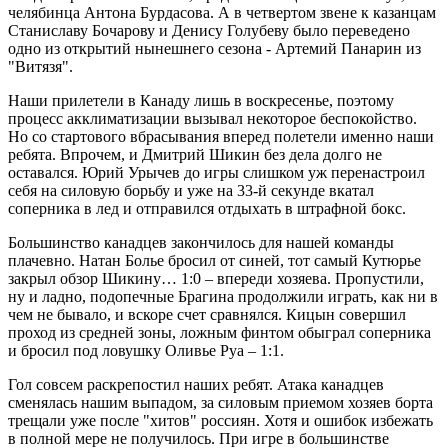
челябинца Антона Бурдасова. А в четвертом звене к казанцам
Станиславу Бочарову и Денису Голубеву было переведено
одно из открытий нынешнего сезона - Артемий Панарин из
"Витязя".
Наши прилетели в Канаду лишь в воскресенье, поэтому
процесс акклиматизации вызывал некоторое беспокойство.
Но со стартового вбрасывания вперед полетели именно наши
ребята. Впрочем, и Дмитрий Шикин без дела долго не
оставался. Юрий Урычев до игры слишком уж перенастроил
себя на силовую борьбу и уже на 33-й секунде вкатал
соперника в лед и отправился отдыхать в штрафной бокс.
Большинство канадцев закончилось для нашей команды
плачевно. Натан Болье бросил от синей, тот самый Кутюрье
закрыл обзор Шикину… 1:0 – впереди хозяева. Пропустили,
ну и ладно, подопечные Брагина продолжили играть, как ни в
чем не бывало, и вскоре счет сравнялся. Кицын совершил
проход из средней зоны, ложным финтом обыграл соперника
и бросил под ловушку Оливье Руа – 1:1.
Гол совсем раскрепостил наших ребят. Атака канадцев
сменялась нашим выпадом, за силовым приемом хозяев борта
трещали уже после "хитов" россиян. Хотя и ошибок избежать
в полной мере не получилось. При игре в большинстве