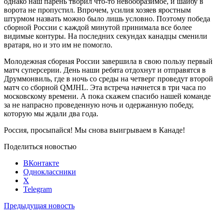
однако наш парень творил что-то невообразимое, и шайбу в
ворота не пропустил. Впрочем, усилия хозяев яростным
штурмом назвать можно было лишь условно. Поэтому победа
сборной России с каждой минутой принимала все более
видимые контуры. На последних секундах канадцы сменили
вратаря, но и это им не помогло.
Молодежная сборная России завершила в свою пользу первый
матч суперсерии. День наши ребята отдохнут и отправятся в
Друммонвиль, где в ночь со среды на четверг проведут второй
матч со сборной QMJHL. Эта встреча начнется в три часа по
московскому времени. А пока скажем спасибо нашей команде
за не напрасно проведенную ночь и одержанную победу,
которую мы ждали два года.
Россия, просыпайся! Мы снова выигрываем в Канаде!
Поделиться новостью
ВКонтакте
Одноклассники
X
Telegram
Предыдущая новость