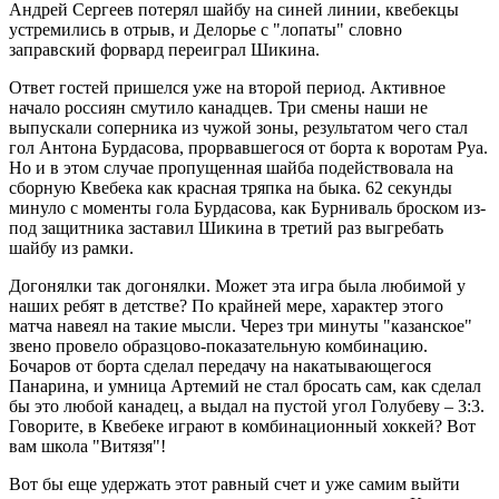
Андрей Сергеев потерял шайбу на синей линии, квебекцы
устремились в отрыв, и Делорье с "лопаты" словно
заправский форвард переиграл Шикина.
Ответ гостей пришелся уже на второй период. Активное
начало россиян смутило канадцев. Три смены наши не
выпускали соперника из чужой зоны, результатом чего стал
гол Антона Бурдасова, прорвавшегося от борта к воротам Руа.
Но и в этом случае пропущенная шайба подействовала на
сборную Квебека как красная тряпка на быка. 62 секунды
минуло с моменты гола Бурдасова, как Бурниваль броском из-
под защитника заставил Шикина в третий раз выгребать
шайбу из рамки.
Догонялки так догонялки. Может эта игра была любимой у
наших ребят в детстве? По крайней мере, характер этого
матча навеял на такие мысли. Через три минуты "казанское"
звено провело образцово-показательную комбинацию.
Бочаров от борта сделал передачу на накатывающегося
Панарина, и умница Артемий не стал бросать сам, как сделал
бы это любой канадец, а выдал на пустой угол Голубеву – 3:3.
Говорите, в Квебеке играют в комбинационный хоккей? Вот
вам школа "Витязя"!
Вот бы еще удержать этот равный счет и уже самим выйти