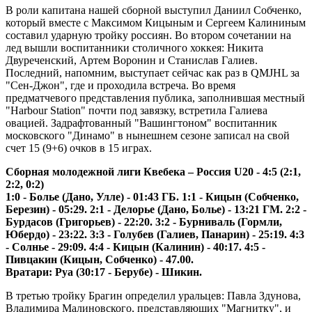
В роли капитана нашей сборной выступил Даниил Собченко,
который вместе с Максимом Кицыным и Сергеем Калининым
составил ударную тройку россиян. Во втором сочетании на
лед вышли воспитанники столичного хоккея: Никита
Двуреченский, Артем Воронин и Станислав Галиев.
Последний, напомним, выступает сейчас как раз в QMJHL за
"Сен-Джон", где и проходила встреча. Во время
предматчевого представления публика, заполнившая местный
"Harbour Station" почти под завязку, встретила Галиева
овацией. Задрафтованный "Вашингтоном" воспитанник
московского "Динамо" в нынешнем сезоне записал на свой
счет 15 (9+6) очков в 15 играх.
Сборная молодежной лиги Квебека – Россия
U
20 - 4:5 (2:1,
2:2, 0:2)
1:0 - Болье (Дано, Улле) - 01:43 ГБ. 1:1 - Кицын (Собченко,
Березин) - 05:29. 2:1 - Делорье (Дано, Болье) - 13:21 ГМ. 2:2 -
Бурдасов (Григорьев) - 22:20. 3:2 - Бурниваль (Гормли,
Юбердо) - 23:22. 3:3 - Голубев (Галиев, Панарин) - 25:19. 4:3
- Солнье - 29:09. 4:4 - Кицын (Калинин) - 40:17. 4:5 -
Пивцакин (Кицын, Собченко) - 47.00.
Вратари: Руа (30:17 - Берубе) - Шикин.
В третью тройку Брагин определил уральцев: Павла Здунова,
Владимира Малиновского, представляющих "Магнитку", и