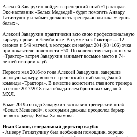
Алексей Заварухин войдет в тренерский штаб «Трактора».
Экс-наставник «Белых Медведей» будет помогать Анвару
Гатиятулину и займет должность тренера-аналитика «черно-
белых».
Алексей Заварухин практически всю свою профессиональную
карьеру провел в Челябинске. В сумме за «Трактор» — 12
сезонов и 549 матчей, в которых он набрал 204 (98+106) очка
при показателе полезности +50. По количеству сыгранных за
«Трактор» встреч Заварухин занимает восьмое место в 74-
летней истории клуба.
Первого мая 2016-го года Алексей Заварухин, завершив
игровую карьеру, вошел в тренерский штаб молодёжной
команды «Трактора». В качестве ассистента главного тренера
в сезоне 2017/2018 стал обладателем бронзовых медалей
МХЛ.
В мае 2019-го года Заварухин возглавил тренерский штаб
«Белых Медведей», с которыми дважды преодолел барьер
первого раунда Кубка Харламова.
Иван Савин, генеральный директор клуба:
- Анвару Гатиятулину был необходим помощник, хорошо