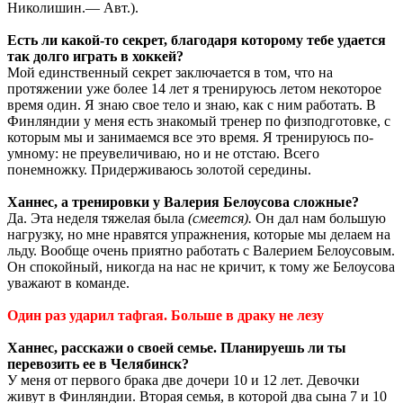
Николишин.— Авт.).
Есть ли какой-то секрет, благодаря которому тебе удается
так долго играть в хоккей?
Мой единственный секрет заключается в том, что на
протяжении уже более 14 лет я тренируюсь летом некоторое
время один. Я знаю свое тело и знаю, как с ним работать. В
Финляндии у меня есть знакомый тренер по физподготовке, с
которым мы и занимаемся все это время. Я тренируюсь по-
умному: не преувеличиваю, но и не отстаю. Всего
понемножку. Придерживаюсь золотой середины.
Ханнес, а тренировки у Валерия Белоусова сложные?
Да. Эта неделя тяжелая была
(смеется).
Он дал нам большую
нагрузку, но мне нравятся упражнения, которые мы делаем на
льду. Вообще очень приятно работать с Валерием Белоусовым.
Он спокойный, никогда на нас не кричит, к тому же Белоусова
уважают в команде.
Один раз ударил тафгая. Больше в драку не лезу
Ханнес, расскажи о своей семье. Планируешь ли ты
перевозить ее в Челябинск?
У меня от первого брака две дочери 10 и 12 лет. Девочки
живут в Финляндии. Вторая семья, в которой два сына 7 и 10