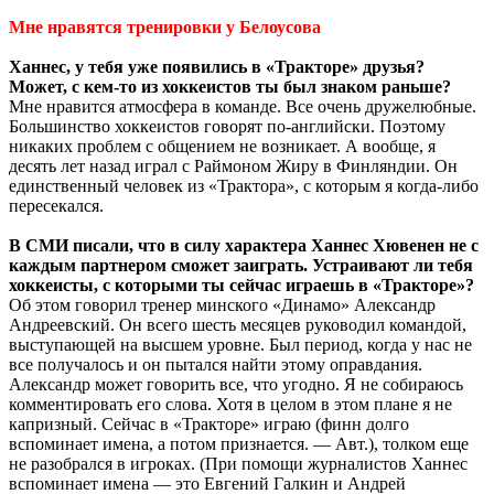
Мне нравятся тренировки у Белоусова
Ханнес, у тебя уже появились в «Тракторе» друзья?
Может, с кем-то из хоккеистов ты был знаком раньше?
Мне нравится атмосфера в команде. Все очень дружелюбные.
Большинство хоккеистов говорят по-английски. Поэтому
никаких проблем с общением не возникает. А вообще, я
десять лет назад играл с Раймоном Жиру в Финляндии. Он
единственный человек из «Трактора», с которым я когда-либо
пересекался.
В СМИ писали, что в силу характера Ханнес Хювенен не с
каждым партнером сможет заиграть. Устраивают ли тебя
хоккеисты, с которыми ты сейчас играешь в «Тракторе»?
Об этом говорил тренер минского «Динамо» Александр
Андреевский. Он всего шесть месяцев руководил командой,
выступающей на высшем уровне. Был период, когда у нас не
все получалось и он пытался найти этому оправдания.
Александр может говорить все, что угодно. Я не собираюсь
комментировать его слова. Хотя в целом в этом плане я не
капризный. Сейчас в «Тракторе» играю (финн долго
вспоминает имена, а потом признается. — Авт.), толком еще
не разобрался в игроках. (При помощи журналистов Ханнес
вспоминает имена — это Евгений Галкин и Андрей