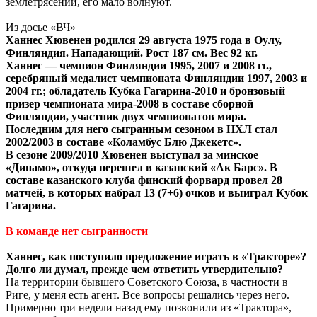
землетрясений, его мало волнуют.
Из досье «ВЧ»
Ханнес Хювенен родился 29 августа 1975 года в Оулу,
Финляндия. Нападающий. Рост 187 см. Вес 92 кг.
Ханнес — чемпион Финляндии 1995, 2007 и 2008 гг.,
серебряный медалист чемпионата Финляндии 1997, 2003 и
2004 гг.; обладатель Кубка Гагарина-2010 и бронзовый
призер чемпионата мира-2008 в составе сборной
Финляндии, участник двух чемпионатов мира.
Последним для него сыгранным сезоном в НХЛ стал
2002/2003 в составе «Коламбус Блю Джекетс».
В сезоне 2009/2010 Хювенен выступал за минское
«Динамо», откуда перешел в казанский «Ак Барс». В
составе казанского клуба финский форвард провел 28
матчей, в которых набрал 13 (7+6) очков и выиграл Кубок
Гагарина.
В команде нет сыгранности
Ханнес, как поступило предложение играть в «Тракторе»?
Долго ли думал, прежде чем ответить утвердительно?
На территории бывшего Советского Союза, в частности в
Риге, у меня есть агент. Все вопросы решались через него.
Примерно три недели назад ему позвонили из «Трактора»,