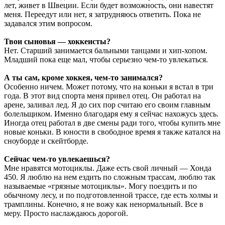
лет, живет в Швеции. Если будет возможность, они навестят
меня. Переедут или нет, я затрудняюсь ответить. Пока не
задавался этим вопросом.
Твои сыновья — хоккеисты?
Нет. Старший занимается бальными танцами и хип-хопом.
Младший пока еще мал, чтобы серьезно чем-то увлекаться.
А ты сам, кроме хоккея, чем-то занимался?
Особенно ничем. Может потому, что на коньки я встал в три
года. В этот вид спорта меня привел отец. Он работал на
арене, заливал лед. Я до сих пор считаю его своим главным
болельщиком. Именно благодаря ему я сейчас нахожусь здесь.
Иногда отец работал в две смены ради того, чтобы купить мне
новые коньки. В юности в свободное время я также катался на
сноуборде и скейтборде.
Сейчас чем-то увлекаешься?
Мне нравятся мотоциклы. Даже есть свой личный — Хонда
450. Я люблю на нем ездить по сложным трассам, люблю так
называемые «грязные мотоциклы». Могу поездить и по
обычному лесу, и по подготовленной трассе, где есть холмы и
трамплины. Конечно, я не вожу как ненормальный. Все в
меру. Просто наслаждаюсь дорогой.