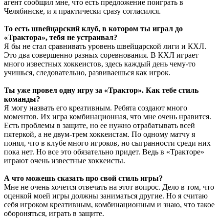
агент сообщил мне, что есть предложение поиграть в
Челябинске, и я практически сразу согласился.
То есть швейцарский клуб, в котором ты играл до
«Трактора», тебя не устраивал?
Я бы не стал сравнивать уровень швейцарской лиги и КХЛ.
Это два совершенно разных соревнования. В КХЛ играет
много известных хоккеистов, здесь каждый день чему-то
учишься, следовательно, развиваешься как игрок.
Ты уже провел одну игру за «Трактор». Как тебе стиль
команды?
Я могу назвать его креативным. Ребята создают много
моментов. Их игра комбинационная, что мне очень нравится.
Есть проблемы в защите, но ее нужно отрабатывать всей
пятеркой, а не двум-трем хоккеистам. По одному матчу я
понял, что в клубе много игроков, но сыгранности среди них
пока нет. Но все это обязательно придет. Ведь в «Тракторе»
играют очень известные хоккеисты.
А что можешь сказать про свой стиль игры?
Мне не очень хочется отвечать на этот вопрос. Дело в том, что
оценкой моей игры должны заниматься другие. Но я считаю
себя игроком креативным, комбинационным и знаю, что такое
обороняться, играть в защите.