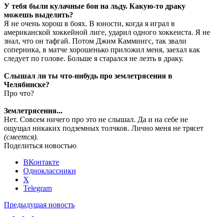
У тебя были кулачные бои на льду. Какую-то драку
можешь выделить?
Я не очень хорош в боях. В юности, когда я играл в
американской хоккейной лиге, ударил одного хоккеиста. Я не
знал, что он тафгай. Потом Джим Каммингс, так звали
соперника, в матче хорошенько приложил меня, заехал как
следует по голове. Больше я старался не лезть в драку.
Слышал ли ты что-нибудь про землетрясения в
Челябинске?
Про что?
Землетрясения...
Нет. Совсем ничего про это не слышал. Да и на себе не
ощущал никаких подземных толчков. Лично меня не трясет
(смеется).
Поделиться новостью
ВКонтакте
Одноклассники
X
Telegram
Предыдущая новость