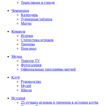
Трансляции в городе
Чемпионат
Календарь
Турнирная таблица
Матчи
Команда
Игроки
Статистика игроков
Тренеры
Персонал
Медиа
Трактор TV
Фотогалерея
Официальные программы матчей
Клуб
Руководство
Музей
Школа
История
25 лучших игроков и тренеров в истории клуба