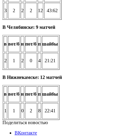
3
2
2
2
12
43:62
В Челябинске: 9 матчей
в
вот/б
н
пот/б
п
шайбы
2
1
2
0
4
21:21
В Нижнекамске: 12 матчей
в
вот/б
н
пот/б
п
шайбы
1
1
0
2
8
22:41
Поделиться новостью
ВКонтакте