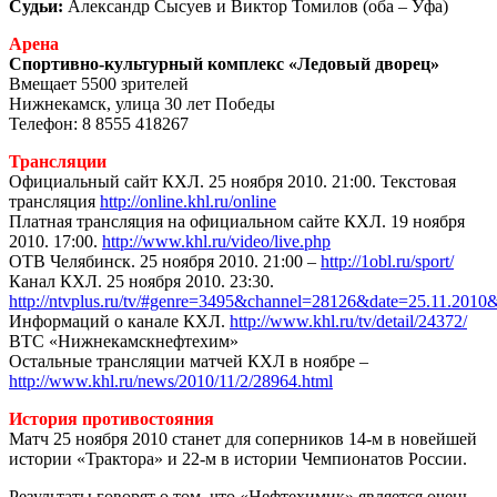
Судьи:
Александр Сысуев и Виктор Томилов (оба – Уфа)
Арена
Спортивно-культурный комплекс «Ледовый дворец»
Вмещает 5500 зрителей
Нижнекамск, улица 30 лет Победы
Телефон: 8 8555 418267
Трансляции
Официальный сайт КХЛ. 25 ноября 2010. 21:00. Текстовая
трансляция
http://online.khl.ru/online
Платная трансляция на официальном сайте КХЛ. 19 ноября
2010. 17:00.
http://www.khl.ru/video/live.php
ОТВ Челябинск. 25 ноября 2010. 21:00 –
http://1obl.ru/sport/
Канал КХЛ. 25 ноября 2010. 23:30.
http://ntvplus.ru/tv/#genre=3495&channel=28126&date=25.11.2010
Информаций о канале КХЛ.
http://www.khl.ru/tv/detail/24372/
ВТС «Нижнекамскнефтехим»
Остальные трансляции матчей КХЛ в ноябре –
http://www.khl.ru/news/2010/11/2/28964.html
История противостояния
Матч 25 ноября 2010 станет для соперников 14-м в новейшей
истории «Трактора» и 22-м в истории Чемпионатов России.
Результаты говорят о том, что «Нефтехимик» является очень