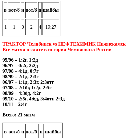
в
вот/б
н
пот/б
п
шайбы
1
1
0
2
4
19:27
ТРАКТОР Челябинск vs НЕФТЕХИМИК Нижнекамск
Все матчи в элите в истории Чемпионата России
95/96 – 1:2г, 1:2д
96/97 – 0:2г, 2:2д
97/98 – 4:1д, 0:7г
98/99 – 2:1д, 2:3г
06/07 – 1:1д, 2:3г, 2:3отг
07/08 – 2:1бг, 1:2д, 2:5г
08/09 – 4:3бд, 4:2г
09/10 – 2:5г, 4:6д, 3:4отг, 2:3д
10/11 – 2:4г
Всего: 21 матч
в
вот/б
н
пот/б
п
шайбы