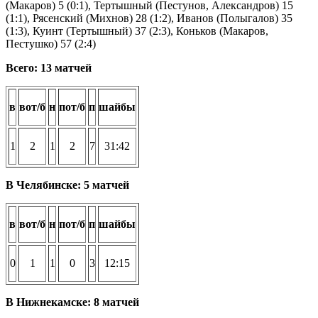
(Макаров) 5 (0:1), Тертышный (Пестунов, Александров) 15
(1:1), Рясенский (Михнов) 28 (1:2), Иванов (Полыгалов) 35
(1:3), Куинт (Тертышный) 37 (2:3), Коньков (Макаров,
Пестушко) 57 (2:4)
Всего: 13 матчей
в
вот/б
н
пот/б
п
шайбы
1
2
1
2
7
31:42
В Челябинске: 5 матчей
в
вот/б
н
пот/б
п
шайбы
0
1
1
0
3
12:15
В Нижнекамске: 8 матчей