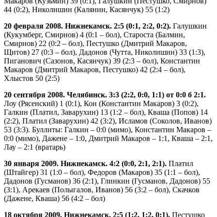
Макаров (Кузьмин) 39 (0:1), Галушкин (Пестушко, Смирнов)
44 (0:2), Николишин (Калянин, Касянчук) 55 (1:2)
20 февраля 2008. Нижнекамск. 2:5 (0:1, 2:2, 0:2).
Галушкин
(Кукумберг, Смирнов) 4 (0:1 – бол), Староста (Балмин,
Смирнов) 22 (0:2 – бол), Пестушко (Дмитрий Макаров,
Щитов) 27 (0:3 – бол), Дадонов (Чутта, Николишин) 33 (1:3),
Пиганович (Сазонов, Касянчук) 39 (2:3 – бол), Константин
Макаров (Дмитрий Макаров, Пестушко) 42 (2:4 – бол),
Хлыстов 50 (2:5)
20 сентября 2008. Челябинск. 3:3 (2:2, 0:0, 1:1) от 0:0 б 2:1.
Лоу (Рясенский) 1 (0:1), Кон (Константин Макаров) 3 (0:2),
Галкин (Платил, Заварухин) 13 (1:2 – бол), Кваша (Попов) 14
(2:2), Платил (Заварухин) 42 (3:2), Исламов (Соколов, Иванов)
53 (3:3). Буллиты: Галкин – 0:0 (мимо), Константин Макаров –
0:0 (мимо), Дажене – 1:0, Дмитрий Макаров – 1:1, Кваша – 2:1,
Лау – 2:1 (вратарь)
30 января 2009. Нижнекамск. 4:2 (0:0, 2:1, 2:1).
Платил
(Штайгер) 31 (1:0 – бол), Федоров (Макаров) 35 (1:1 – бол),
Дадонов (Гусманов) 36 (2:1), Глинкин (Гусманов, Дадонов) 55
(3:1), Арекаев (Полыгалов, Иванов) 56 (3:2 – бол), Скачков
(Дажене, Кваша) 56 (4:2 – бол)
18 октября 2009. Нижнекамск. 2:5 (1:2, 1:2, 0:1).
Пестушко