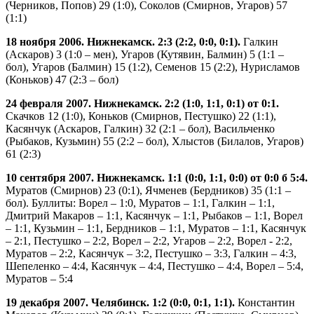
(Черников, Попов) 29 (1:0), Соколов (Смирнов, Угаров) 57
(1:1)
18 ноября 2006. Нижнекамск. 2:3 (2:2, 0:0, 0:1).
Галкин
(Аскаров) 3 (1:0 – мен), Угаров (Кутявин, Балмин) 5 (1:1 –
бол), Угаров (Балмин) 15 (1:2), Семенов 15 (2:2), Нурисламов
(Коньков) 47 (2:3 – бол)
24 февраля 2007. Нижнекамск. 2:2 (1:0, 1:1, 0:1) от 0:1.
Скачков 12 (1:0), Коньков (Смирнов, Пестушко) 22 (1:1),
Касянчук (Аскаров, Галкин) 32 (2:1 – бол), Васильченко
(Рыбаков, Кузьмин) 55 (2:2 – бол), Хлыстов (Билалов, Угаров)
61 (2:3)
10 сентября 2007. Нижнекамск. 1:1 (0:0, 1:1, 0:0) от 0:0 б 5:4.
Муратов (Смирнов) 23 (0:1), Ячменев (Бердников) 35 (1:1 –
бол). Буллиты: Ворел – 1:0, Муратов – 1:1, Галкин – 1:1,
Дмитрий Макаров – 1:1, Касянчук – 1:1, Рыбаков – 1:1, Ворел
– 1:1, Кузьмин – 1:1, Бердников – 1:1, Муратов – 1:1, Касянчук
– 2:1, Пестушко – 2:2, Ворел – 2:2, Угаров – 2:2, Ворел - 2:2,
Муратов – 2:2, Касянчук – 3:2, Пестушко – 3:3, Галкин – 4:3,
Шепеленко – 4:4, Касянчук – 4:4, Пестушко – 4:4, Ворел – 5:4,
Муратов – 5:4
19 декабря 2007. Челябинск. 1:2 (0:0, 0:1, 1:1).
Константин