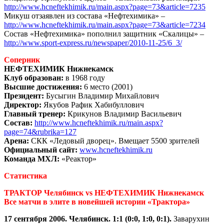
http://www.hcneftekhimik.ru/main.aspx?page=73&article=7235
Микуш отзаявлен из состава «Нефтехимика» –
http://www.hcneftekhimik.ru/main.aspx?page=73&article=7234
Состав «Нефтехимика» пополнил защитник «Скалицы» –
http://www.sport-express.ru/newspaper/2010-11-25/6_3/
Соперник
НЕФТЕХИМИК Нижнекамск
Клуб образован:
в 1968 году
Высшие достижения:
6 место (2001)
Президент:
Бусыгин Владимир Михайлович
Директор:
Якубов Рафик Хабибуллович
Главный тренер:
Крикунов Владимир Васильевич
Состав:
http://www.hcneftekhimik.ru/main.aspx?
page=74&rubrika=127
Арена:
СКК «Ледовый дворец». Вмещает 5500 зрителей
Официальный сайт:
www.hcneftekhimik.ru
Команда МХЛ:
«Реактор»
Статистика
ТРАКТОР Челябинск vs НЕФТЕХИМИК Нижнекамск
Все матчи в элите в новейшей истории «Трактора»
17 сентября 2006. Челябинск. 1:1 (0:0, 1:0, 0:1).
Заварухин