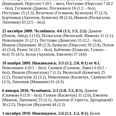
(Бернацкий, Перссон) 5 (0:1 – мен), Пестушко (Перссон) 7 (0:2
– бол), Гусманов (Дажене, Пиганович) 16 (1:2 – бол),
Пестушко 25 (1:3), Величкин (Гусманов, Кузнецов) 37 (2:3),
Бортников (Архипов, Бумагин) 38 (2:4), Иванов (Полыгалов,
Лапенков) 43 (2:5 – бол)
25 октября 2009. Челябинск. 4:6 (1:1, 1:3, 2:2).
Дажене
(Попов, Абид) 3 (1:0), Полыгалов (Рясенский, Иванов) 11 (1:1),
Николишин 31 (2:1), Пестушко (Демагин) 33 (2:2 – бол),
Иванов (Лапенков) 38 (2:3), Бумагин (Перссон) 39 (2:4), Попов
43 (3:4), Разин 54 (3:5 – бол), Бойченко (Плаксин, Галкин –
бол) 55 (4:5), Белов (Архипов, Емелеев) 57 (4:6)
18 ноября 2009. Нижнекамск. 3:3 (1:2, 2:0, 0:1) от 0:1.
Николишин 4 (0:1 – бол), Скачков (Сазонов, Лакос) 6 (0:2 –
бол), Иванов (Полыгалов) 7 (1:2), Рясенский (Бумагин) 25
(2:2), Полыгалов 32 (3:2), Николишин (Касянчук, Скачков) 60
(3:3), Лапенков (Мамашев) 61 (4:3).
6 января 2010. Челябинск. 2:3 (1:0, 1:2, 0:1).
Дажене
(Скачков) 6 (1:0 – бол), Галкин (Касянчук) 31 (2:0), Емелеев
(Иванов, Лапенков) 33 (2:1), Архипов (Староста, Дроздецкий)
36 (2:2), Перссон (Якуценя) 44 (2:3)
1 октября 2010. Нижнекамск. 2:4 (1:1, 1:2, 0:1).
Белов