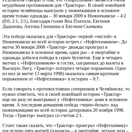
неудобным противником для «Трактора». В своей новейшей
истории челябинцы выиграли у нижнекамцев в основное
время только однажды – 30 января 2009 в Нижнекамске – 4:2
(0:0, 2:1, 2:1), благодаря голам Яна Платила, Евгения
Дадонова, Антона Глинкина и Евгения Скачкова.
Эта победа оказалась для «Трактора» первой «чистой» в
Нижнекамске во всей истории встреч с «Нефтехимиком». До
матча 30 января 2008 «Трактор» дважды проиграл в
Нижнекамске в основное время, один раз – в овертайме и
однажды добился победы в серии буллитов. Еще в четырех
матчах с «Нефтехимиком» в гостях, сыгранных до вылета в
Высшую Лигу, «Трактор» потерпел четыре поражения. Одно
из них (в матче 13 марта 1998) оказалось самым крупным
поражением от «Нефтехимика» в истории – 0:7.
Если говорить о противостоянии соперников в Челябинске, то
нужно отметить, что в своей новейшей истории «Трактор»
еще ни разу не выигрывал у «Нефтехимика» дома в основное
время. А последняя домашняя победа «черно-белых» над
нижнекамцами во всей истории датирована 20 ноября 1998.
Тогда «Трактор» выиграл со счетом 2:1.
Стоит также сказать, что «Трактор» проиграл «Нефтехимику»
последние пять матчей (однажды – в овертайме, четыре раза –