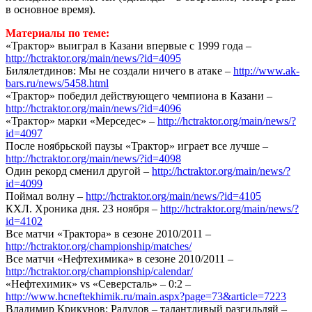
в основное время).
Материалы по теме:
«Трактор» выиграл в Казани впервые с 1999 года –
http://hctraktor.org/main/news/?id=4095
Билялетдинов: Мы не создали ничего в атаке –
http://www.ak-
bars.ru/news/5458.html
«Трактор» победил действующего чемпиона в Казани –
http://hctraktor.org/main/news/?id=4096
«Трактор» марки «Мерседес» –
http://hctraktor.org/main/news/?
id=4097
После ноябрьской паузы «Трактор» играет все лучше –
http://hctraktor.org/main/news/?id=4098
Один рекорд сменил другой –
http://hctraktor.org/main/news/?
id=4099
Поймал волну –
http://hctraktor.org/main/news/?id=4105
КХЛ. Хроника дня. 23 ноября –
http://hctraktor.org/main/news/?
id=4102
Все матчи «Трактора» в сезоне 2010/2011 –
http://hctraktor.org/championship/matches/
Все матчи «Нефтехимика» в сезоне 2010/2011 –
http://hctraktor.org/championship/calendar/
«Нефтехимик» vs «Северсталь» – 0:2 –
http://www.hcneftekhimik.ru/main.aspx?page=73&article=7223
Владимир Крикунов: Радулов – талантливый разгильдяй –