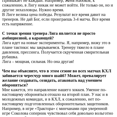
Привыкает не каждый. Например, Женя Набоков, к
сожалению, в Лигу никак не может войти. Не только он, но и
другие энхаэловцы. Нужно время.
В Лиге велика цена победы. Результат все время давит на
тренеров. Не дай Бог, если проиграешь 3-4 матча. Все время
есть напряжение.
С точки зрения тренера Лига является не просто
амбициозной, а карающей?
Лига идет на новые эксперименты. Я, например, вижу это в
плане тактики: мы закрываемся. Тренеру тяжело в плане
давления, прессинга. Получается скрученная смирительная
рубашка.
Лига – мощная, сильная. Но она другая!
Чем вы объясните, что в этом сезоне во всех матчах КХЛ
забивается чересчур много шайб? Может, превалирует
желание создавать, созидать, атаковать над умением
обороняться?
Мне кажется, это направление нашего хоккея. Умение по-
настоящему обороняться отошло на второй план. У нас и в
молодежных командах, и в КХЛ, к сожалению, нет по-
настоящему подготовленных оборонительных защитников.
Например, в игре «Трактора» с минчанами при уверенной
игре Соколова соперник чувствовал себя довольно вольготно