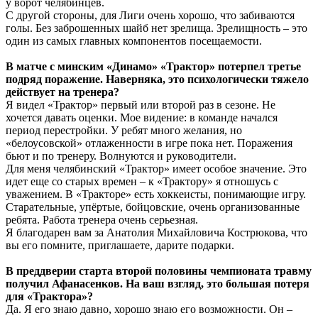
у ворот челябинцев.
С другой стороны, для Лиги очень хорошо, что забиваются
голы. Без заброшенных шайб нет зрелища. Зрелищность – это
один из самых главных компонентов посещаемости.
В матче с минским «Динамо» «Трактор» потерпел третье
подряд поражение. Наверняка, это психологически тяжело
действует на тренера?
Я видел «Трактор» первый или второй раз в сезоне. Не
хочется давать оценки. Мое видение: в команде начался
период перестройки. У ребят много желания, но
«белоусовской» отлаженности в игре пока нет. Поражения
бьют и по тренеру. Волнуются и руководители.
Для меня челябинский «Трактор» имеет особое значение. Это
идет еще со старых времен – к «Трактору» я отношусь с
уважением. В «Тракторе» есть хоккеисты, понимающие игру.
Старательные, упёртые, бойцовские, очень организованные
ребята. Работа тренера очень серьезная.
Я благодарен вам за Анатолия Михайловича Кострюкова, что
вы его помните, приглашаете, дарите подарки.
В преддверии старта второй половины чемпионата травму
получил Афанасенков. На ваш взгляд, это большая потеря
для «Трактора»?
Да. Я его знаю давно, хорошо знаю его возможности. Он –