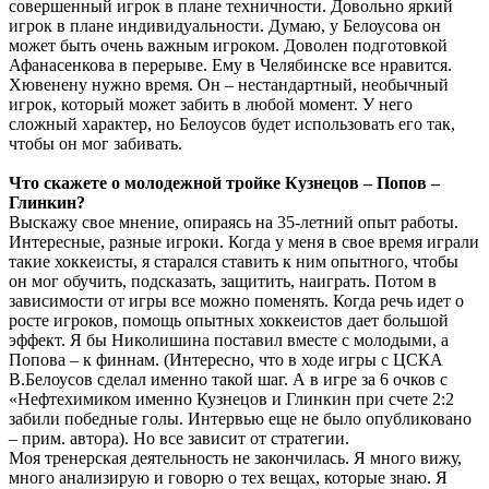
совершенный игрок в плане техничности. Довольно яркий
игрок в плане индивидуальности. Думаю, у Белоусова он
может быть очень важным игроком. Доволен подготовкой
Афанасенкова в перерыве. Ему в Челябинске все нравится.
Хювенену нужно время. Он – нестандартный, необычный
игрок, который может забить в любой момент. У него
сложный характер, но Белоусов будет использовать его так,
чтобы он мог забивать.
Что скажете о молодежной тройке Кузнецов – Попов –
Глинкин?
Выскажу свое мнение, опираясь на 35-летний опыт работы.
Интересные, разные игроки. Когда у меня в свое время играли
такие хоккеисты, я старался ставить к ним опытного, чтобы
он мог обучить, подсказать, защитить, наиграть. Потом в
зависимости от игры все можно поменять. Когда речь идет о
росте игроков, помощь опытных хоккеистов дает большой
эффект. Я бы Николишина поставил вместе с молодыми, а
Попова – к финнам. (Интересно, что в ходе игры с ЦСКА
В.Белоусов сделал именно такой шаг. А в игре за 6 очков с
«Нефтехимиком именно Кузнецов и Глинкин при счете 2:2
забили победные голы. Интервью еще не было опубликовано
– прим. автора). Но все зависит от стратегии.
Моя тренерская деятельность не закончилась. Я много вижу,
много анализирую и говорю о тех вещах, которые знаю. Я