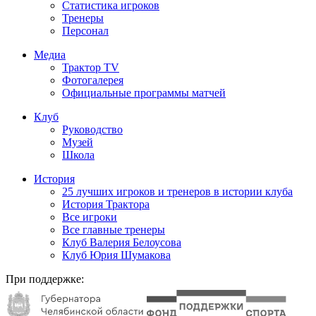
Статистика игроков
Тренеры
Персонал
Медиа
Трактор TV
Фотогалерея
Официальные программы матчей
Клуб
Руководство
Музей
Школа
История
25 лучших игроков и тренеров в истории клуба
История Трактора
Все игроки
Все главные тренеры
Клуб Валерия Белоусова
Клуб Юрия Шумакова
При поддержке: