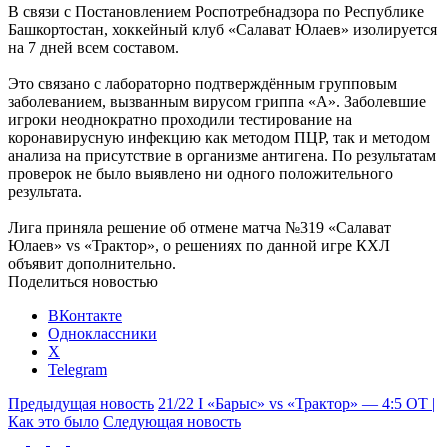
В связи с Постановлением Роспотребнадзора по Республике
Башкортостан, хоккейный клуб «Салават Юлаев» изолируется
на 7 дней всем составом.
Это связано с лабораторно подтверждённым групповым
заболеванием, вызванным вирусом гриппа «А». Заболевшие
игроки неоднократно проходили тестирование на
коронавирусную инфекцию как методом ПЦР, так и методом
анализа на присутствие в организме антигена. По результатам
проверок не было выявлено ни одного положительного
результата.
Лига приняла решение об отмене матча №319 «Салават
Юлаев» vs «Трактор», о решениях по данной игре КХЛ
объявит дополнительно.
Поделиться новостью
ВКонтакте
Одноклассники
X
Telegram
Предыдущая новость
21/22 I «Барыс» vs «Трактор» — 4:5 ОТ |
Как это было
Следующая новость