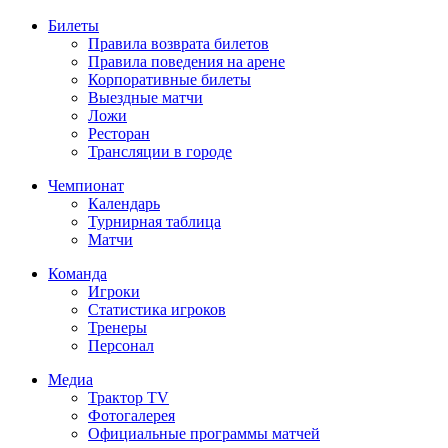
Билеты
Правила возврата билетов
Правила поведения на арене
Корпоративные билеты
Выездные матчи
Ложи
Ресторан
Трансляции в городе
Чемпионат
Календарь
Турнирная таблица
Матчи
Команда
Игроки
Статистика игроков
Тренеры
Персонал
Медиа
Трактор TV
Фотогалерея
Официальные программы матчей