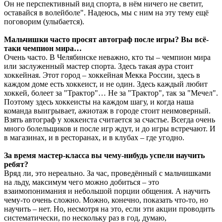
Он не перспективный вид спорта, в нём ничего не светит,
оставайся в волейболе". Надеюсь, мы с ним на эту тему ещё
поговорим (улыбается).
Мальчишки часто просят автограф после игры? Вы всё-
таки чемпион мира…
Очень часто. В Челябинске неважно, кто ты – чемпион мира
или заслуженный мастер спорта. Здесь такая аура стоит
хоккейная. Этот город – хоккейная Мекка России, здесь в
каждом доме есть хоккеист, и не один. Здесь каждый любит
хоккей, болеет за "Трактор"… Не за "Трактор", так за "Мечел".
Поэтому здесь хоккеисты на каждом шагу, и когда наша
команда выигрывает, ажиотаж в городе стоит неимоверный.
Взять автограф у хоккеиста считается за счастье. Всегда очень
много болельщиков и после игр ждут, и до игры встречают. И
в магазинах, и в ресторанах, и в клубах – где угодно.
За время мастер-класса вы чему-нибудь успели научить
ребят?
Вряд ли, это нереально. За час, проведённый с мальчишками
на льду, максимум чего можно добиться – это
взаимопонимания и небольшой порции общения. А научить
чему-то очень сложно. Можно, конечно, показать что-то, но
научить – нет. Но, несмотря на это, если эти акции проводить
систематически, по нескольку раз в год, думаю,