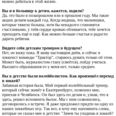
можно добиться в этой жизни.
Вы и в больницу к детям, кажется, ходили?
Да, это было в позапрошлом или в прошлом году. Мы такие
акции делаем каждый год. Когда видишь, что мальчишки,
которые тяжело больны, хотя бы ненадолго становятся
счастливыми, у тебя сердце кровью обливается, тебе хочется
приходить ещё и ещё. Как можно больше счастья и радости
дарить ребятам.
Видите себя детским тренером в будущем?
Нет, не вижу пока. Я живу настоящим днём, и сейчас я
хоккеист команды "Трактор", стараюсь думать только об этом.
Может быть, журналистом стану (смеётся), пойду учиться.
Высшего образования-то у меня нет, только среднее.
Вы в детстве были волейболистом. Как произошёл переход
в хоккей?
Забавная история была. Мой первый волейбольный тренер,
который сейчас живёт в Екатеринбурге, позвонил мне,
приехав в Челябинск. Он был здесь по делам и, узнав, что я
здесь, решил вспомнить былое. Мы с ним созвонились,
договорились о встрече. Я даже предложил придти на одну из
наших хоккейных игр. Так вот, я хочу ему напомнить слова,
которые он сказал мне в детстве: "Зачем ты уходишь в хоккей?