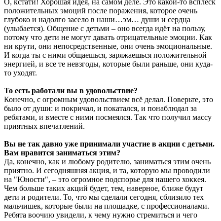
О, кстати! Хорошая идея, на самом деле. Это какой-то всплеск
положительных эмоций после поражения, которое очень
глубоко и надолго засело в наши…эм… души и сердца
(улыбается). Общение с детьми – оно всегда идёт на пользу,
потому что дети не могут давать отрицательные эмоции. Как
ни крути, они непосредственные, они очень эмоциональные.
И когда ты с ними общаешься, заряжаешься положительной
энергией, и все те невзгоды, которые были раньше, они куда-
то уходят.
То есть работали вы в удовольствие?
Конечно, с огромным удовольствием всё делал. Поверьте, это
было от души: и покричал, и покатался, и понаблюдал за
ребятами, и вместе с ними посмеялся. Так что получил массу
приятных впечатлений.
Вы не так давно уже принимали участие в акции с детьми.
Вам нравится заниматься этим?
Да, конечно, как и любому родителю, заниматься этим очень
приятно. И сегодняшняя акция, и та, которую мы проводили
на "Юности", – это огромное подспорье для нашего хоккея.
Чем больше таких акций будет, тем, наверное, ближе будут
дети и родители. То, что мы сделали сегодня, сблизило тех
мальчишек, которые были на площадке, с профессионалами.
Ребята воочию увидели, к чему нужно стремиться и чего