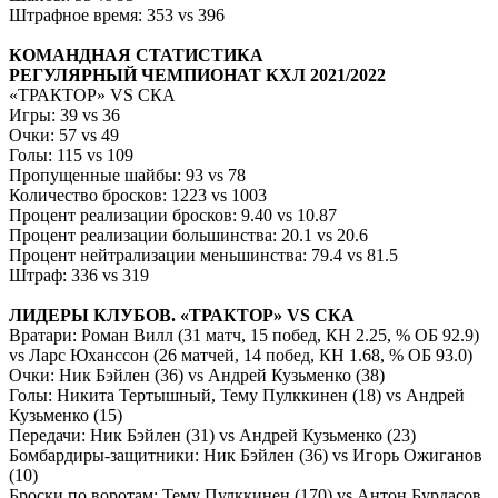
Штрафное время: 353 vs 396
КОМАНДНАЯ СТАТИСТИКА
РЕГУЛЯРНЫЙ ЧЕМПИОНАТ КХЛ 2021/2022
«ТРАКТОР» VS СКА
Игры: 39 vs 36
Очки: 57 vs 49
Голы: 115 vs 109
Пропущенные шайбы: 93 vs 78
Количество бросков: 1223 vs 1003
Процент реализации бросков: 9.40 vs 10.87
Процент реализации большинства: 20.1 vs 20.6
Процент нейтрализации меньшинства: 79.4 vs 81.5
Штраф: 336 vs 319
ЛИДЕРЫ КЛУБОВ. «ТРАКТОР» VS СКА
Вратари: Роман Вилл (31 матч, 15 побед, КН 2.25, % ОБ 92.9)
vs Ларс Юханссон (26 матчей, 14 побед, КН 1.68, % ОБ 93.0)
Очки: Ник Бэйлен (36) vs Андрей Кузьменко (38)
Голы: Никита Тертышный, Тему Пулккинен (18) vs Андрей
Кузьменко (15)
Передачи: Ник Бэйлен (31) vs Андрей Кузьменко (23)
Бомбардиры-защитники: Ник Бэйлен (36) vs Игорь Ожиганов
(10)
Броски по воротам: Тему Пулккинен (170) vs Антон Бурдасов