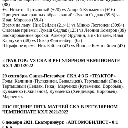
(88)
+/-: Никита Тертышный (+20) vs Андрей Кузьменко (+16)
Процент выигранных вбрасываний: Лукаш Седлак (59.6) vs
Иван Морозов (58.4)
Время на льду: Ник Бэйлен (21:41) vs Микко Лехтонен (30:04)
Силовые приёмы: Лукаш Седлак (123) vs Леонид Комаров (39)
Блокированные броски: Альберт Яруллин, Ник Бэйлен, Илья
Карпухин (48) vs Оскар Фантенберг (62)
Штрафное время: Ник Бэйлен (43) vs Йоонас Кемппайнен (43)
«ТРАКТОР» VS СКА В РЕГУЛЯРНОМ ЧЕМПИОНАТЕ
КХЛ 2021/2022
29 сентября. Санкт-Петербург. СКА 4:3 Б «ТРАКТОР»
Голы: Калинин (Пулккинен, Бывальцев), Тертышный (Гика),
Тертышный (Седлак, Гика), Марченко (Кузьменко, Воробьёв),
Кузьменко (Ожиганов), Кузьменко (Хендемарк, Воробьёв),
Марченко.
ПОСЛЕДНИЕ ПЯТЬ МАТЧЕЙ СКА В РЕГУЛЯРНОМ
ЧЕМПИОНАТЕ КХЛ 2021/2022
6 декабря 2021. Екатеринбург. «АВТОМОБИЛИСТ» 0:1
СКА