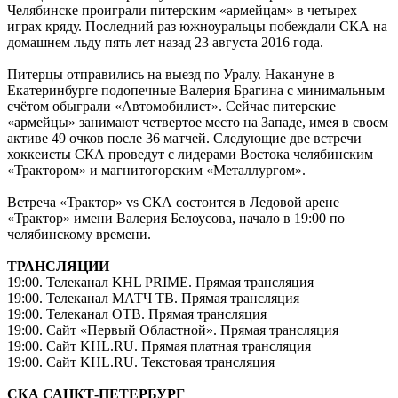
Челябинске проиграли питерским «армейцам» в четырех
играх кряду. Последний раз южноуральцы побеждали СКА на
домашнем льду пять лет назад 23 августа 2016 года.
Питерцы отправились на выезд по Уралу. Накануне в
Екатеринбурге подопечные Валерия Брагина с минимальным
счётом обыграли «Автомобилист». Сейчас питерские
«армейцы» занимают четвертое место на Западе, имея в своем
активе 49 очков после 36 матчей. Следующие две встречи
хоккеисты СКА проведут с лидерами Востока челябинским
«Трактором» и магнитогорским «Металлургом».
Встреча «Трактор» vs СКА состоится в Ледовой арене
«Трактор» имени Валерия Белоусова, начало в 19:00 по
челябинскому времени.
ТРАНСЛЯЦИИ
19:00. Телеканал KHL PRIME. Прямая трансляция
19:00. Телеканал МАТЧ ТВ. Прямая трансляция
19:00. Телеканал ОТВ. Прямая трансляция
19:00. Сайт «Первый Областной». Прямая трансляция
19:00. Сайт KHL.RU. Прямая платная трансляция
19:00. Сайт KHL.RU. Текстовая трансляция
СКА САНКТ-ПЕТЕРБУРГ