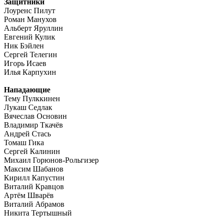
Защитники
Лоуренс Пилут
Роман Манухов
Альберт Яруллин
Евгений Кулик
Ник Бэйлен
Сергей Телегин
Игорь Исаев
Илья Карпухин
Нападающие
Тему Пулккинен
Лукаш Седлак
Вячеслав Основин
Владимир Ткачёв
Андрей Стась
Томаш Гика
Сергей Калинин
Михаил Горюнов-Рольгизер
Максим Шабанов
Кирилл Капустин
Виталий Кравцов
Артём Шварёв
Виталий Абрамов
Никита Тертышный