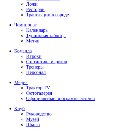
Ложи
Ресторан
Трансляции в городе
Чемпионат
Календарь
Турнирная таблица
Матчи
Команда
Игроки
Статистика игроков
Тренеры
Персонал
Медиа
Трактор TV
Фотогалерея
Официальные программы матчей
Клуб
Руководство
Музей
Школа