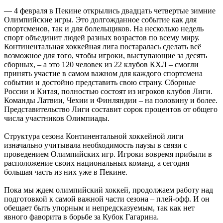
— 4 февраля в Пекине открылись двадцать четвертые зимние
Олимпийские игры. Это долгожданное событие как для
спортсменов, так и для болельщиков. На несколько недель
спорт объединит людей разных возрастов по всему миру.
Континентальная хоккейная лига постаралась сделать всё
возможное для того, чтобы игроки, выступающие за десять
сборных, ‒ а это 120 человек из 22 клубов КХЛ ‒ смогли
принять участие в самом важном для каждого спортсмена
событии и достойно представить свою страну. Сборные
России и Китая, полностью состоят из игроков клубов Лиги.
Команды Латвии, Чехии и Финляндии ‒ на половину и более.
Представительство Лиги составит сорок процентов от общего
числа участников Олимпиады.
Структура сезона Континентальной хоккейной лиги
изначально учитывала необходимость паузы в связи с
проведением Олимпийских игр. Игроки вовремя прибыли в
расположение своих национальных команд, а сегодня
большая часть из них уже в Пекине.
Пока мы ждем олимпийский хоккей, продолжаем работу над
подготовкой к самой важной части сезона – плей-офф. И он
обещает быть упорным и непредсказуемым, так как нет
явного фаворита в борьбе за Кубок Гагарина.