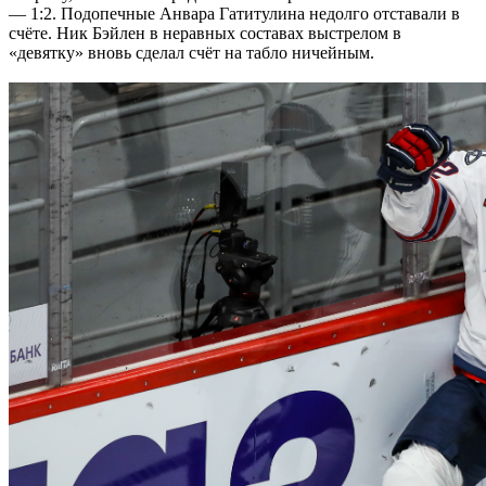
— 1:2. Подопечные Анвара Гатитулина недолго отставали в
счёте. Ник Бэйлен в неравных составах выстрелом в
«девятку» вновь сделал счёт на табло ничейным.