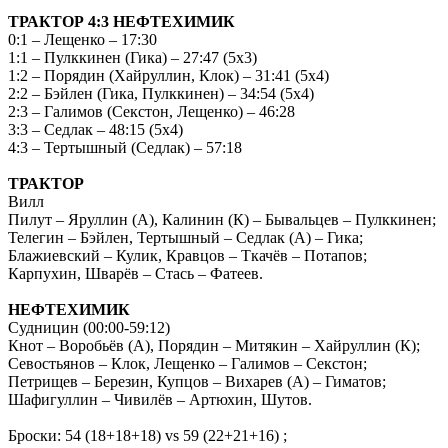
ТРАКТОР 4:3 НЕФТЕХИМИК
0:1 – Лещенко – 17:30
1:1 – Пулккинен (Гика) – 27:47 (5х3)
1:2 – Порядин (Хайруллин, Клок) – 31:41 (5х4)
2:2 – Бэйлен (Гика, Пулккинен) – 34:54 (5х4)
2:3 – Галимов (Секстон, Лещенко) – 46:28
3:3 – Седлак – 48:15 (5х4)
4:3 – Тертышный (Седлак) – 57:18
ТРАКТОР
Вилл
Пилут – Яруллин (А), Калинин (К) – Бывальцев – Пулккинен;
Телегин – Бэйлен, Тертышный – Седлак (А) – Гика;
Блажиевский – Кулик, Кравцов – Ткачёв – Потапов;
Карпухин, Шварёв – Стась – Фатеев.
НЕФТЕХИМИК
Судницин (00:00-59:12)
Кнот – Воробьёв (А), Порядин – Митякин – Хайруллин (К);
Севостьянов – Клок, Лещенко – Галимов – Секстон;
Петрищев – Березин, Купцов – Вихарев (А) – Гиматов;
Шафигуллин – Чивилёв – Артюхин, Шутов.
Броски: 54 (18+18+18) vs 59 (22+21+16) ;