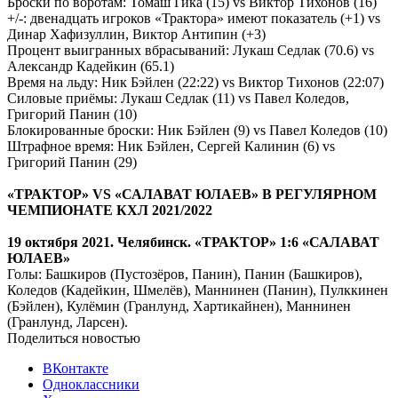
Броски по воротам: Томаш Гика (15) vs Виктор Тихонов (16)
+/-: двенадцать игроков «Трактора» имеют показатель (+1) vs
Динар Хафизуллин, Виктор Антипин (+3)
Процент выигранных вбрасываний: Лукаш Седлак (70.6) vs
Александр Кадейкин (65.1)
Время на льду: Ник Бэйлен (22:22) vs Виктор Тихонов (22:07)
Силовые приёмы: Лукаш Седлак (11) vs Павел Коледов,
Григорий Панин (10)
Блокированные броски: Ник Бэйлен (9) vs Павел Коледов (10)
Штрафное время: Ник Бэйлен, Сергей Калинин (6) vs
Григорий Панин (29)
«ТРАКТОР» VS «САЛАВАТ ЮЛАЕВ» В РЕГУЛЯРНОМ
ЧЕМПИОНАТЕ КХЛ 2021/2022
19 октября 2021. Челябинск. «ТРАКТОР» 1:6 «САЛАВАТ
ЮЛАЕВ»
Голы: Башкиров (Пустозёров, Панин), Панин (Башкиров),
Коледов (Кадейкин, Шмелёв), Маннинен (Панин), Пулккинен
(Бэйлен), Кулёмин (Гранлунд, Хартикайнен), Маннинен
(Гранлунд, Ларсен).
Поделиться новостью
ВКонтакте
Одноклассники