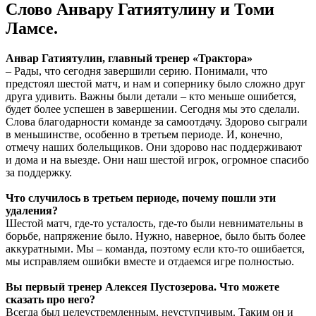
Слово Анвару Гатиятулину и Томи
Ламсе.
Анвар Гатиятулин, главный тренер «Трактора»
– Рады, что сегодня завершили серию. Понимали, что
предстоял шестой матч, и нам и сопернику было сложно друг
друга удивить. Важны были детали – кто меньше ошибется,
будет более успешен в завершении. Сегодня мы это сделали.
Слова благодарности команде за самоотдачу. Здорово сыграли
в меньшинстве, особенно в третьем периоде. И, конечно,
отмечу наших болельщиков. Они здорово нас поддерживают
и дома и на выезде. Они наш шестой игрок, огромное спасибо
за поддержку.
Что случилось в третьем периоде, почему пошли эти
удаления?
Шестой матч, где-то усталость, где-то были невнимательны в
борьбе, напряжение было. Нужно, наверное, было быть более
аккуратными. Мы – команда, поэтому если кто-то ошибается,
мы исправляем ошибки вместе и отдаемся игре полностью.
Вы первый тренер Алексея Пустозерова. Что можете
сказать про него?
Всегда был целеустремленным, неуступчивым. Таким он и