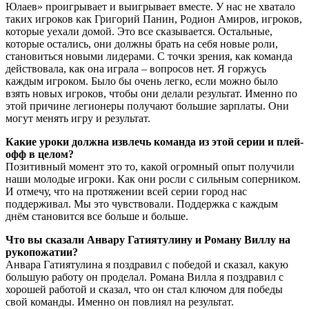
Юлаев» проигрывает и выигрывает вместе. У нас не хватало
таких игроков как Григорий Панин, Родион Амиров, игроков,
которые уехали домой. Это все сказывается. Остальные,
которые остались, они должны брать на себя новые роли,
становиться новыми лидерами. С точки зрения, как команда
действовала, как она играла – вопросов нет. Я горжусь
каждым игроком. Было бы очень легко, если можно было
взять новых игроков, чтобы они делали результат. Именно по
этой причине легионеры получают большие зарплаты. Они
могут менять игру и результат.
Какие уроки должна извлечь команда из этой серии и плей-
офф в целом?
Позитивный момент это то, какой огромный опыт получили
наши молодые игроки. Как они росли с сильным соперником.
И отмечу, что на протяжении всей серии город нас
поддерживал. Мы это чувствовали. Поддержка с каждым
днём становится все больше и больше.
Что вы сказали Анвару Гатиятулину и Роману Виллу на
рукопожатии?
Анвара Гатиятулина я поздравил с победой и сказал, какую
большую работу он проделал. Романа Вилла я поздравил с
хорошей работой и сказал, что он стал ключом для победы
свой команды. Именно он повлиял на результат.