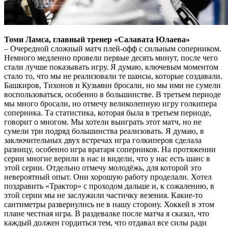
Томи Ламса, главный тренер «Салавата Юлаева»
– Очередной сложный матч плей-офф с сильным соперником.
Немного медленно провели первые десять минут, после чего
стали лучше показывать игру. Я думаю, ключевым моментом
стало то, что мы не реализовали те шансы, которые создавали.
Башкиров, Тихонов и Кузьмин бросали, но мы ими не сумели
воспользоваться, особенно в большинстве. В третьем периоде
мы много бросали, но отмечу великолепную игру голкипера
соперника. Та статистика, которая была в третьем периоде,
говорит о многом. Мы хотели выиграть этот матч, но не
сумели три подряд большинства реализовать. Я думаю, в
заключительных двух встречах игра голкиперов сделала
разницу, особенно игра вратаря соперников. На протяжении
серии многие верили в нас и видели, что у нас есть шанс в
этой серии. Отдельно отмечу молодёжь, для которой это
невероятный опыт. Они хорошую работу проделали. Хотел
поздравить «Трактор» с проходом дальше и, к сожалению, в
этой серии мы не заслужили частичку везения. Какие-то
сантиметры развернулись не в нашу сторону. Хоккей в этом
плане честная игра. В раздевалке после матча я сказал, что
каждый должен гордиться тем, что отдавал все силы ради