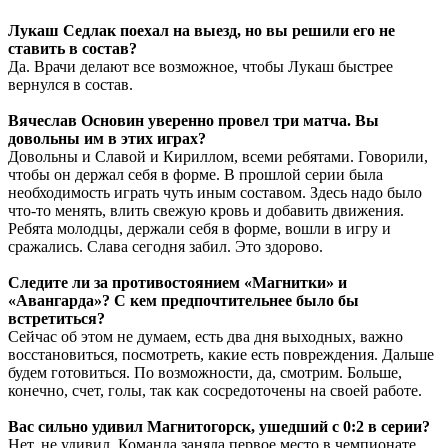
Лукаш Седлак поехал на выезд, но вы решили его не
ставить в состав?
Да. Врачи делают все возможное, чтобы Лукаш быстрее
вернулся в состав.
Вячеслав Основин уверенно провел три матча. Вы
довольны им в этих играх?
Довольны и Славой и Кириллом, всеми ребятами. Говорили,
чтобы он держал себя в форме. В прошлой серии была
необходимость играть чуть иным составом. Здесь надо было
что-то менять, влить свежую кровь и добавить движения.
Ребята молодцы, держали себя в форме, вошли в игру и
сражались. Слава сегодня забил. Это здорово.
Следите ли за противостоянием «Магнитки» и
«Авангарда»? С кем предпочтительнее было бы
встретиться?
Сейчас об этом не думаем, есть два дня выходных, важно
восстановиться, посмотреть, какие есть повреждения. Дальше
будем готовиться. По возможности, да, смотрим. Больше,
конечно, счет, голы, так как сосредоточены на своей работе.
Вас сильно удивил Магнитогорск, ушедший с 0:2 в серии?
Нет, не удивил. Команда заняла первое место в чемпионате,