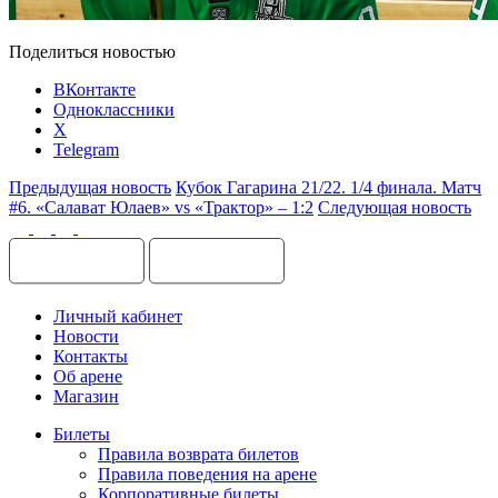
Поделиться новостью
ВКонтакте
Одноклассники
X
Telegram
Предыдущая новость
Кубок Гагарина 21/22. 1/4 финала. Матч
#6. «Салават Юлаев» vs «Трактор» – 1:2
Следующая новость
Личный кабинет
Новости
Контакты
Об арене
Магазин
Билеты
Правила возврата билетов
Правила поведения на арене
Корпоративные билеты