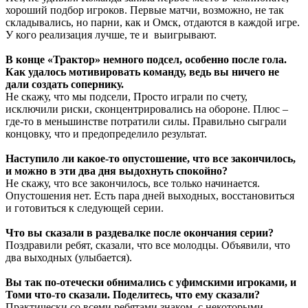
хороший подбор игроков. Первые матчи, возможно, не так
складывались, но парни, как и Омск, отдаются в каждой игре.
У кого реализация лучше, те и выигрывают.
В конце «Трактор» немного подсел, особенно после гола.
Как удалось мотивировать команду, ведь вы ничего не
дали создать сопернику.
Не скажу, что мы подсели, Просто играли по счету,
исключили риски, сконцентрировались на обороне. Плюс –
где-то в меньшинстве потратили силы. Правильно сыграли
концовку, что и предопределило результат.
Наступило ли какое-то опустошение, что все закончилось,
и можно в эти два дня выдохнуть спокойно?
Не скажу, что все закончилось, все только начинается.
Опустошения нет. Есть пара дней выходных, восстановиться
и готовиться к следующей серии.
Что вы сказали в раздевалке после окончания серии?
Поздравили ребят, сказали, что все молодцы. Объявили, что
два выходных (улыбается).
Вы так по-отечески обнимались с уфимскими игроками, и
Томи что-то сказали. Поделитесь, что ему сказали?
Практически со всеми ребятами знаком, с некоторыми