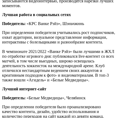
записываются видеоинтервью, производятся нарезки лучших
моментов.
Лучшая работа в социальных сетях
Победитель:
«КРС Ванке Рэйз», Шэньчжннь
При определении победителя учитывались рост подписчиков,
охват аудитории, визуальное представление информации,
интерактивы с болельщиками и разнообразие контента.
В чемпионате 2021/2022 «Ванке Рэйз» были лучшими в ЖХЛ
по отработке игрового дня: публиковался live-контент со всех
матчей, в том числе выездных, широко освещалась
деятельность хоккеисток на международной арене. Клуб
отличился нестандартным ведением своих аккаунтов и
креативным подходом к фото- и видеоматериалам. В топ-3
также вошли «Агидель» и «Белые Медведицы».
Лучший интернет-сайт
Победитель:
«Белые Медведицы», Челябинск
При определении победителя было проанализировано
качество контента, дизайн, удобство использования и
количество переходов на сайт каждой из девяти команд.