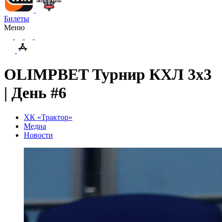
Билеты
Меню
OLIMPBET Турнир КХЛ 3x3
| День #6
ХК «Трактор»
Медиа
Новости