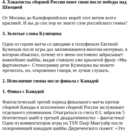
4. Хоккеисты сборной России поют гимн после победы над
Швецией
От Москвы до Калифорнийских морей этот мотив всего
красивей. И вы до сих пор не знаете слов российского гимна?
3. Золотые слова Кузнецова
Один из героев матча со шведами в полуфинале Евгений
Кузнецов после игры дал запомнившееся многим интервью, в
котором объяснил, почему его звено постоянно забрасывает
важнейшие шайбы, выдав ставшую уже крылатой фразу «Мы
фартожопые». Стенограмму речи Кузнецова вы можете
прочитать, но, откровенно говоря, ее лучше слушать.
2. Исполнение гимна после финала с Канадой
1. Финал с Канадой
Фантастический третий период финального матча против
сборной Канады в исполнении сборной России заслуживает
отдельного упоминания. Отыграться со счета 0:3, забросив 5
безответных шайб в третьей двадцатиминутке – фантастика!
Один из комментаторов игры на TSN Пьер Макгуайр после
похоронившей канадцев шайбы Двуреченского скажет: «Это