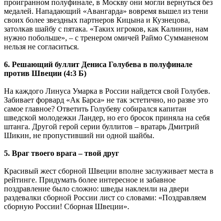
проигранном полуфинале, в Москву они могли вернуться без
медалей. Нападающий «Авангарда» вовремя вышел из тени
своих более звездных партнеров Кицына и Кузнецова,
затолкав шайбу с пятака. «Таких игроков, как Калинин, нам
нужно побольше», – с тренером омичей Раймо Сумманеном
нельзя не согласиться.
6. Решающий буллит Дениса Голубева в полуфинале
против Швеции (4:3 Б)
На каждого Линуса Умарка в России найдется свой Голубев.
Забивает форвард «Ак Барса» не так эстетично, но разве это
самое главное? Ответить Голубеву собирался капитан
шведской молодежки Ландер, но его бросок приняла на себя
штанга. Другой герой серии буллитов – вратарь Дмитрий
Шикин, не пропустивший ни одной шайбы.
5. Враг твоего врага – твой друг
Красивый жест сборной Швеции вполне заслуживает места в
рейтинге. Придумать более интересное и забавное
поздравление было сложно: шведы наклеили на двери
раздевалки сборной России лист со словами: «Поздравляем
сборную России! Сборная Швеции».