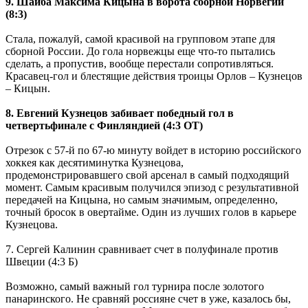
9. Шайба Максима Кицына в ворота сборной Норвегии
(8:3)
Стала, пожалуй, самой красивой на групповом этапе для
сборной России. До гола норвежцы еще что-то пытались
сделать, а пропустив, вообще перестали сопротивляться.
Красавец-гол и блестящие действия троицы Орлов – Кузнецов
– Кицын.
8. Евгений Кузнецов забивает победный гол в
четвертьфинале с Финляндией (4:3 ОТ)
Отрезок с 57-й по 67-ю минуту войдет в историю российского
хоккея как десятиминутка Кузнецова,
продемонстрировавшего свой арсенал в самый подходящий
момент. Самым красивым получился эпизод с результативной
передачей на Кицына, но самым значимым, определенно,
точный бросок в овертайме. Один из лучших голов в карьере
Кузнецова.
7. Сергей Калинин сравнивает счет в полуфинале против
Швеции (4:3 Б)
Возможно, самый важный гол турнира после золотого
панаринского. Не сравняй россияне счет в уже, казалось бы,