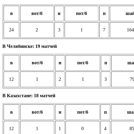
в
вот/б
н
пот/б
п
ша
24
2
3
1
7
164
В Челябинске: 19 матчей
в
вот/б
н
пот/б
п
ша
12
1
2
1
3
7
В Казахстане: 18 матчей
в
вот/б
н
пот/б
п
ша
12
1
1
0
4
85