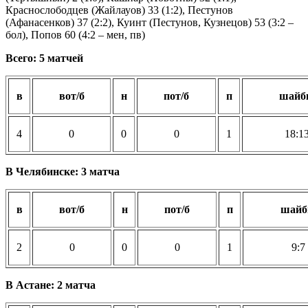
Краснослободцев (Жайлауов) 33 (1:2), Пестунов
(Афанасенков) 37 (2:2), Куинт (Пестунов, Кузнецов) 53 (3:2 –
бол), Попов 60 (4:2 – мен, пв)
Всего: 5 матчей
в
вот/б
н
пот/б
п
шайб
4
0
0
0
1
18:1
В Челябинске: 3 матча
в
вот/б
н
пот/б
п
шай
2
0
0
0
1
9:7
В Астане: 2 матча