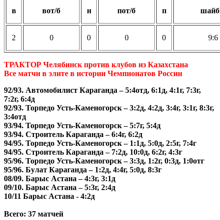
в
вот/б
н
пот/б
п
шай
2
0
0
0
0
9:6
ТРАКТОР Челябинск против клубов из Казахстана
Все матчи в элите в истории Чемпионатов России
92/93. Автомобилист Караганда – 5:4отд, 6:1д, 4:1г, 7:3г,
7:2г, 6:4д
92/93. Торпедо Усть-Каменогорск – 3:2д, 4:2д, 3:4г, 3:1г, 8:3г,
3:4отд
93/94. Торпедо Усть-Каменогорск – 5:7г, 5:4д
93/94. Строитель Караганда – 6:4г, 6:2д
94/95. Торпедо Усть-Каменогорск – 1:1д, 5:0д, 2:5г, 7:4г
94/95. Строитель Караганда – 7:2д, 10:0д, 6:2г, 4:3г
95/96. Торпедо Усть-Каменогорск – 3:3д, 1:2г, 0:3д, 1:0отг
95/96. Булат Караганда – 1:2д, 4:4г, 5:0д, 8:3г
08/09. Барыс Астана – 4:3г, 3:1д
09/10. Барыс Астана – 5:3г, 2:4д
10/11 Барыс Астана - 4:2д
Всего: 37 матчей