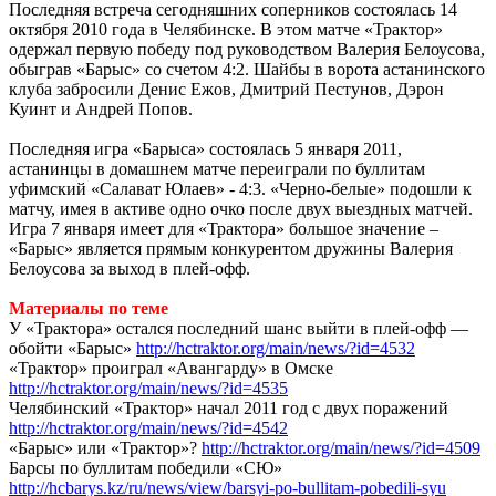
Последняя встреча сегодняшних соперников состоялась 14
октября 2010 года в Челябинске. В этом матче «Трактор»
одержал первую победу под руководством Валерия Белоусова,
обыграв «Барыс» со счетом 4:2. Шайбы в ворота астанинского
клуба забросили Денис Ежов, Дмитрий Пестунов, Дэрон
Куинт и Андрей Попов.
Последняя игра «Барыса» состоялась 5 января 2011,
астанинцы в домашнем матче переиграли по буллитам
уфимский «Салават Юлаев» - 4:3. «Черно-белые» подошли к
матчу, имея в активе одно очко после двух выездных матчей.
Игра 7 января имеет для «Трактора» большое значение –
«Барыс» является прямым конкурентом дружины Валерия
Белоусова за выход в плей-офф.
Материалы по теме
У «Трактора» остался последний шанс выйти в плей-офф —
обойти «Барыс»
http://hctraktor.org/main/news/?id=4532
«Трактор» проиграл «Авангарду» в Омске
http://hctraktor.org/main/news/?id=4535
Челябинский «Трактор» начал 2011 год с двух поражений
http://hctraktor.org/main/news/?id=4542
«Барыс» или «Трактор»?
http://hctraktor.org/main/news/?id=4509
Барсы по буллитам победили «СЮ»
http://hcbarys.kz/ru/news/view/barsyi-po-bullitam-pobedili-syu