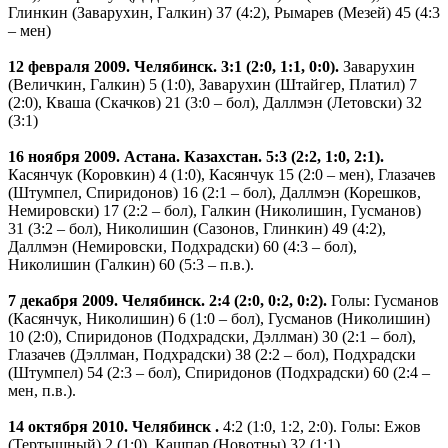
Глинкин (Заварухин, Галкин) 37 (4:2), Рымарев (Мезей) 45 (4:3
– мен)
12 февраля 2009. Челябинск. 3:1 (2:0, 1:1, 0:0).
Заварухин
(Величкин, Галкин) 5 (1:0), Заварухин (Штайгер, Платил) 7
(2:0), Кваша (Скачков) 21 (3:0 – бол), Даллмэн (Летовски) 32
(3:1)
16 ноября 2009. Астана. Казахстан. 5:3 (2:2, 1:0, 2:1).
Касянчук (Коровкин) 4 (1:0), Касянчук 15 (2:0 – мен), Глазачев
(Штумпел, Спиридонов) 16 (2:1 – бол), Даллмэн (Корешков,
Немировски) 17 (2:2 – бол), Галкин (Николишин, Гусманов)
31 (3:2 – бол), Николишин (Сазонов, Глинкин) 49 (4:2),
Даллмэн (Немировски, Подхрадски) 60 (4:3 – бол),
Николишин (Галкин) 60 (5:3 – п.в.).
7 декабря 2009. Челябинск. 2:4 (2:0, 0:2, 0:2).
Голы: Гусманов
(Касянчук, Николишин) 6 (1:0 – бол), Гусманов (Николишин)
10 (2:0), Спиридонов (Подхрадски, Дэллман) 30 (2:1 – бол),
Глазачев (Дэллман, Подхрадски) 38 (2:2 – бол), Подхрадски
(Штумпел) 54 (2:3 – бол), Спиридонов (Подхрадски) 60 (2:4 –
мен, п.в.).
14 октября 2010. Челябинск .
4:2 (1:0, 1:2, 2:0). Голы: Ежов
(Тертышный) 2 (1:0), Кашпар (Новотны) 32 (1:1),