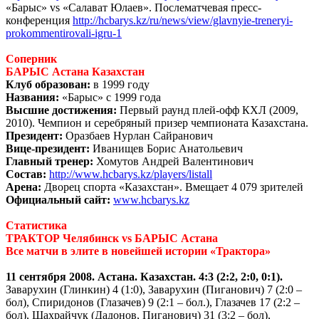
«Барыс» vs «Салават Юлаев». Послематчевая пресс-
конференция
http://hcbarys.kz/ru/news/view/glavnyie-treneryi-
prokommentirovali-igru-1
Соперник
БАРЫС Астана Казахстан
Клуб образован:
в 1999 году
Названия:
«Барыс» с 1999 года
Высшие достижения:
Первый раунд плей-офф КХЛ (2009,
2010). Чемпион и серебряный призер чемпионата Казахстана.
Президент:
Оразбаев Нурлан Сайранович
Вице-президент:
Иванищев Борис Анатольевич
Главный тренер:
Хомутов Андрей Валентинович
Состав:
http://www.hcbarys.kz/players/listall
Арена:
Дворец спорта «Казахстан». Вмещает 4 079 зрителей
Официальный сайт:
www.hcbarys.kz
Статистика
ТРАКТОР Челябинск vs БАРЫС Астана
Все матчи в элите в новейшей истории «Трактора»
11 сентября 2008. Астана. Казахстан. 4:3 (2:2, 2:0, 0:1).
Заварухин (Глинкин) 4 (1:0), Заварухин (Пиганович) 7 (2:0 –
бол), Спиридонов (Глазачев) 9 (2:1 – бол.), Глазачев 17 (2:2 –
бол), Шахрайчук (Дадонов, Пиганович) 31 (3:2 – бол),