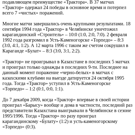
подавляющем преимуществе «Трактора». В 37 матчах
«Трактор» одержал 24 победы в основное время и потерпел
всего 7 «чистых» поражений.
Многие матчи завершались очень крупными результатами. 18
сентября 1994 года «Трактор» в Челябинске уничтожил
карагандинский «Строитель» – 10:0 (1:0, 2:0, 7:0). 2 февраля
1992 года разгромил в Усть-Каменогорске «Торпедо» – 8:3
(3:0, 4:1, 1:2). А 12 марта 1996 с таким же счетом сокрушил в
Караганде «Булат» – 8:3 (3:0, 3:1, 2:2).
«Трактор» не проигрывал в Казахстане в последних 5 матчах
и проиграл только однажды в последних 9-ти. Последнее на
данный момент поражение «черно-белых» в матчах с
казахскими клубами на выезде датируется 24 октября 1995
года. Тогда «Трактор» уступил в Усть-Каменогорске
«Торпедо» – 1:2 (0:1, 0:0, 1:1).
До 7 декабря 2009, когда «Трактор» впервые в своей истории
проиграл «Барысу» вообще и дома в частности, последний раз
представители Казахстана выигрывали в Челябинске в сезоне
1995/1996. Тогда «Трактор» по разу проиграл
карагандинскому «Булату» (1:2) и усть-каменогорскому
«Торпедо» (0:3).