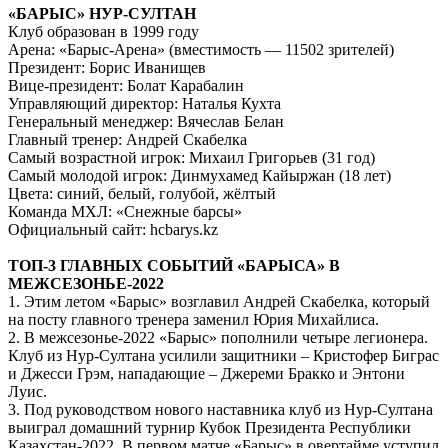
«БАРЫС» НУР-СУЛТАН
Клуб образован в 1999 году
Арена: «Барыс-Арена» (вместимость — 11502 зрителей)
Президент: Борис Иванищев
Вице-президент: Болат Карабалин
Управляющий директор: Наталья Кухта
Генеральный менеджер: Вячеслав Белан
Главный тренер: Андрей Скабелка
Самый возрастной игрок: Михаил Григорьев (31 год)
Самый молодой игрок: Динмухамед Кайыржан (18 лет)
Цвета: синий, белый, голубой, жёлтый
Команда МХЛ: «Снежные барсы»
Официальный сайт: hcbarys.kz
ТОП-3 ГЛАВНЫХ СОБЫТИЙ «БАРЫСА» В
МЕЖСЕЗОНЬЕ-2022
1. Этим летом «Барыс» возглавил Андрей Скабелка, который
на посту главного тренера заменил Юрия Михайлиса.
2. В межсезонье-2022 «Барыс» пополнили четыре легионера.
Клуб из Нур-Султана усилили защитники – Кристофер Биграс
и Джесси Грэм, нападающие – Джереми Бракко и Энтони
Луис.
3. Под руководством нового наставника клуб из Нур-Султана
выиграл домашний турнир Кубок Президента Республики
Казахстан-2022. В первом матче «Барыс» в овертайме уступил