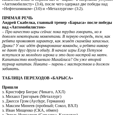
«Автомобилисту» (3:4), после чего одержал две победы над
«Нефтехимиком» (3:0) и «Металлургом» (3:2).
ПРЯМАЯ РЕЧЬ
Андрей Скабелка, главный тренер «Барыса» после победы
над «Автомобилистом»
– Про качество игры сейчас пока трудно говорить, но я
доволен некоторыми моментами. В первую очередь, тем, как
ребята проявляют характер, как живёт скамейка запасных.
Драки? У нас идёт формирование команды, и ребята никому
не дают друг друга в обиду. В начале игры Егор Петухов
вступился за молодого игрока и это дало настрой на матч.
Капитанство воодушевило Михайлиса? Он уже второй
турнир капитан. Никита – парень с мастерством и должен
забивать.
ТАБЛИЦА ПЕРЕХОДОВ «БАРЫСА»
Пришли
з. Кристофер Биграс (Чикаго, АХЛ)
з. Михаил Григорьев (Металлург)
з. Джесси Грэм (Аусбург, Германия)
з. Максим Минеев (пробный; Сокол, ВХЛ)
з. Иван Мищенко (СКА, обмен)
з. Эмиль Нургалиев (Сарыарка, Казахстан)