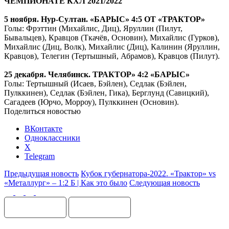
ЧЕМПИОНАТЕ КХЛ 2021/2022
5 ноября. Нур-Султан. «БАРЫС» 4:5 ОТ «ТРАКТОР»
Голы: Фрэттин (Михайлис, Диц), Яруллин (Пилут,
Бывальцев), Кравцов (Ткачёв, Основин), Михайлис (Гурков),
Михайлис (Диц, Волк), Михайлис (Диц), Калинин (Яруллин,
Кравцов), Телегин (Тертышный, Абрамов), Кравцов (Пилут).
25 декабря. Челябинск. ТРАКТОР» 4:2 «БАРЫС»
Голы: Тертышный (Исаев, Бэйлен), Седлак (Бэйлен,
Пулккинен), Седлак (Бэйлен, Гика), Берглунд (Савицкий),
Сагадеев (Юрчо, Морроу), Пулккинен (Основин).
Поделиться новостью
ВКонтакте
Одноклассники
X
Telegram
Предыдущая новость
Кубок губернатора-2022. «Трактор» vs
«Металлург» – 1:2 Б | Как это было
Следующая новость