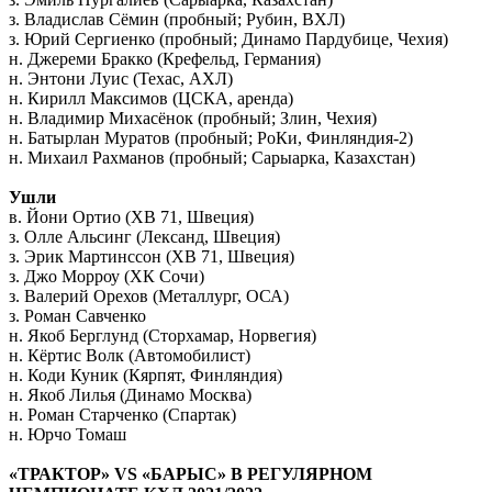
з. Владислав Сёмин (пробный; Рубин, ВХЛ)
з. Юрий Сергиенко (пробный; Динамо Пардубице, Чехия)
н. Джереми Бракко (Крефельд, Германия)
н. Энтони Луис (Техас, АХЛ)
н. Кирилл Максимов (ЦСКА, аренда)
н. Владимир Михасёнок (пробный; Злин, Чехия)
н. Батырлан Муратов (пробный; РоКи, Финляндия-2)
н. Михаил Рахманов (пробный; Сарыарка, Казахстан)
Ушли
в. Йони Ортио (ХВ 71, Швеция)
з. Олле Альсинг (Лександ, Швеция)
з. Эрик Мартинссон (ХВ 71, Швеция)
з. Джо Морроу (ХК Сочи)
з. Валерий Орехов (Металлург, ОСА)
з. Роман Савченко
н. Якоб Берглунд (Сторхамар, Норвегия)
н. Кёртис Волк (Автомобилист)
н. Коди Куник (Кярпят, Финляндия)
н. Якоб Лилья (Динамо Москва)
н. Роман Старченко (Спартак)
н. Юрчо Томаш
«ТРАКТОР» VS «БАРЫС» В РЕГУЛЯРНОМ