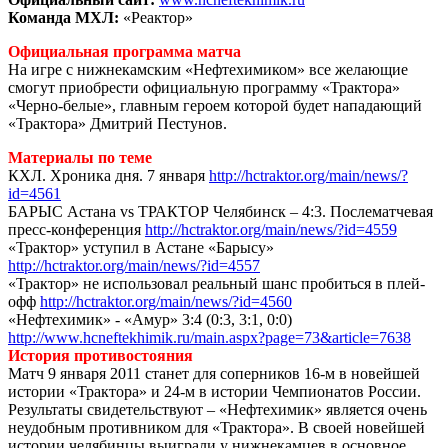
Команда МХЛ:
«Реактор»
Официальная программа матча
На игре с нижнекамским «Нефтехимиком» все желающие
смогут приобрести официальную программу «Трактора»
«Черно-белые», главным героем которой будет нападающий
«Трактора» Дмитрий Пестунов.
Материалы по теме
КХЛ. Хроника дня. 7 января
http://hctraktor.org/main/news/?
id=4561
БАРЫС Астана vs ТРАКТОР Челябинск – 4:3. Послематчевая
пресс-конференция
http://hctraktor.org/main/news/?id=4559
«Трактор» уступил в Астане «Барысу»
http://hctraktor.org/main/news/?id=4557
«Трактор» не использовал реальный шанс пробиться в плей-
офф
http://hctraktor.org/main/news/?id=4560
«Нефтехимик» - «Амур» 3:4 (0:3, 3:1, 0:0)
http://www.hcneftekhimik.ru/main.aspx?page=73&article=7638
История противостояния
Матч 9 января 2011 станет для соперников 16-м в новейшей
истории «Трактора» и 24-м в истории Чемпионатов России.
Результаты свидетельствуют – «Нефтехимик» является очень
неудобным противником для «Трактора». В своей новейшей
истории челябинцы выиграли у нижнекамцев в основное