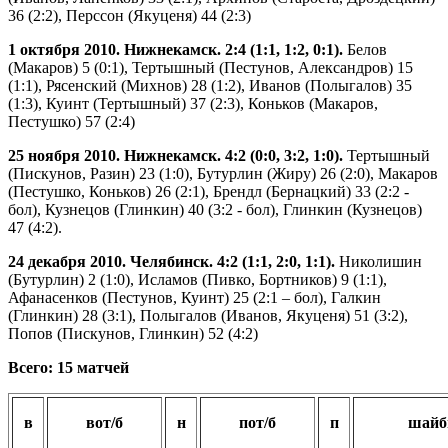
36 (2:2), Перссон (Якуценя) 44 (2:3)
1 октября 2010. Нижнекамск. 2:4 (1:1, 1:2, 0:1).
Белов
(Макаров) 5 (0:1), Тертышный (Пестунов, Александров) 15
(1:1), Рясенский (Михнов) 28 (1:2), Иванов (Полыгалов) 35
(1:3), Куинт (Тертышный) 37 (2:3), Коньков (Макаров,
Пестушко) 57 (2:4)
25 ноября 2010. Нижнекамск. 4:2 (0:0, 3:2, 1:0).
Тертышный
(Пискунов, Разин) 23 (1:0), Бутурлин (Жиру) 26 (2:0), Макаров
(Пестушко, Коньков) 26 (2:1), Брендл (Бернацкий) 33 (2:2 -
бол), Кузнецов (Глинкин) 40 (3:2 - бол), Глинкин (Кузнецов)
47 (4:2).
24 декабря 2010. Челябинск. 4:2 (1:1, 2:0, 1:1).
Николишин
(Бутурлин) 2 (1:0), Исламов (Пивко, Бортников) 9 (1:1),
Афанасенков (Пестунов, Куинт) 25 (2:1 – бол), Галкин
(Глинкин) 28 (3:1), Полыгалов (Иванов, Якуценя) 51 (3:2),
Попов (Пискунов, Глинкин) 52 (4:2)
Всего: 15 матчей
в
вот/б
н
пот/б
п
шай