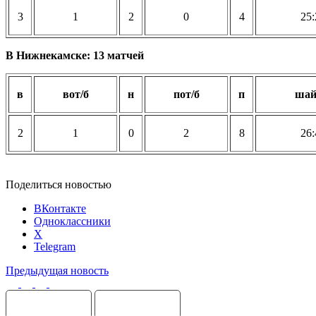
3
1
2
0
4
25:
В Нижнекамске: 13 матчей
в
вот/б
н
пот/б
п
ша
2
1
0
2
8
26:
Поделиться новостью
ВКонтакте
Одноклассники
X
Telegram
Предыдущая новость