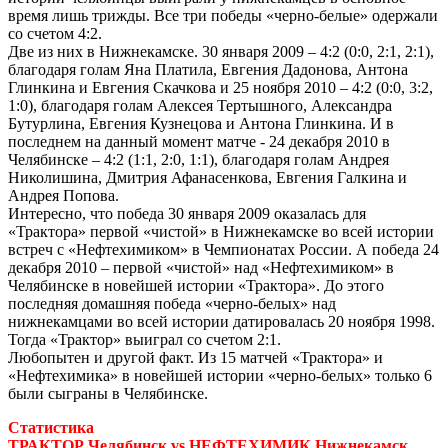
время лишь трижды. Все три победы «черно-белые» одержали
со счетом 4:2.
Две из них в Нижнекамске. 30 января 2009 – 4:2 (0:0, 2:1, 2:1),
благодаря голам Яна Платила, Евгения Дадонова, Антона
Глинкина и Евгения Скачкова и 25 ноября 2010 – 4:2 (0:0, 3:2,
1:0), благодаря голам Алексея Тертышного, Александра
Бутурлина, Евгения Кузнецова и Антона Глинкина. И в
последнем на данный момент матче - 24 декабря 2010 в
Челябинске – 4:2 (1:1, 2:0, 1:1), благодаря голам Андрея
Николишина, Дмитрия Афанасенкова, Евгения Галкина и
Андрея Попова.
Интересно, что победа 30 января 2009 оказалась для
«Трактора» первой «чистой» в Нижнекамске во всей истории
встреч с «Нефтехимиком» в Чемпионатах России. А победа 24
декабря 2010 – первой «чистой» над «Нефтехимиком» в
Челябинске в новейшей истории «Трактора». До этого
последняя домашняя победа «черно-белых» над
нижнекамцами во всей истории датировалась 20 ноября 1998.
Тогда «Трактор» выиграл со счетом 2:1.
Любопытен и другой факт. Из 15 матчей «Трактора» и
«Нефтехимика» в новейшей истории «черно-белых» только 6
были сыграны в Челябинске.
Статистика
ТРАКТОР Челябинск vs НЕФТЕХИМИК Нижнекамск