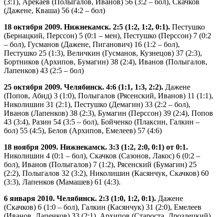
(3:1), Арекаев (Полыгалов, Иванов) 56 (3:2 – бол), Скачков
(Дажене, Кваша) 56 (4:2 – бол)
18 октября 2009. Нижнекамск. 2:5 (1:2, 1:2, 0:1).
Пестушко
(Бернацкий, Перссон) 5 (0:1 – мен), Пестушко (Перссон) 7 (0:2
– бол), Гусманов (Дажене, Пиганович) 16 (1:2 – бол),
Пестушко 25 (1:3), Величкин (Гусманов, Кузнецов) 37 (2:3),
Бортников (Архипов, Бумагин) 38 (2:4), Иванов (Полыгалов,
Лапенков) 43 (2:5 – бол)
25 октября 2009. Челябинск. 4:6 (1:1, 1:3, 2:2).
Дажене
(Попов, Абид) 3 (1:0), Полыгалов (Рясенский, Иванов) 11 (1:1),
Николишин 31 (2:1), Пестушко (Демагин) 33 (2:2 – бол),
Иванов (Лапенков) 38 (2:3), Бумагин (Перссон) 39 (2:4), Попов
43 (3:4), Разин 54 (3:5 – бол), Бойченко (Плаксин, Галкин –
бол) 55 (4:5), Белов (Архипов, Емелеев) 57 (4:6)
18 ноября 2009. Нижнекамск. 3:3 (1:2, 2:0, 0:1) от 0:1.
Николишин 4 (0:1 – бол), Скачков (Сазонов, Лакос) 6 (0:2 –
бол), Иванов (Полыгалов) 7 (1:2), Рясенский (Бумагин) 25
(2:2), Полыгалов 32 (3:2), Николишин (Касянчук, Скачков) 60
(3:3), Лапенков (Мамашев) 61 (4:3).
6 января 2010. Челябинск. 2:3 (1:0, 1:2, 0:1).
Дажене
(Скачков) 6 (1:0 – бол), Галкин (Касянчук) 31 (2:0), Емелеев
(Иванов, Лапенков) 33 (2:1), Архипов (Староста, Дроздецкий)