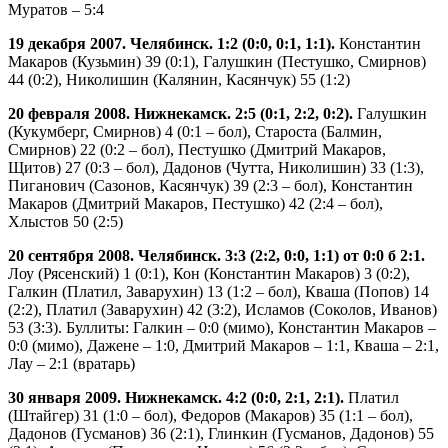
Муратов – 5:4
19 декабря 2007. Челябинск. 1:2 (0:0, 0:1, 1:1).
Константин
Макаров (Кузьмин) 39 (0:1), Галушкин (Пестушко, Смирнов)
44 (0:2), Николишин (Калянин, Касянчук) 55 (1:2)
20 февраля 2008. Нижнекамск. 2:5 (0:1, 2:2, 0:2).
Галушкин
(Кукумберг, Смирнов) 4 (0:1 – бол), Староста (Балмин,
Смирнов) 22 (0:2 – бол), Пестушко (Дмитрий Макаров,
Щитов) 27 (0:3 – бол), Дадонов (Чутта, Николишин) 33 (1:3),
Пиганович (Сазонов, Касянчук) 39 (2:3 – бол), Константин
Макаров (Дмитрий Макаров, Пестушко) 42 (2:4 – бол),
Хлыстов 50 (2:5)
20 сентября 2008. Челябинск. 3:3 (2:2, 0:0, 1:1) от 0:0 б 2:1.
Лоу (Рясенский) 1 (0:1), Кон (Константин Макаров) 3 (0:2),
Галкин (Платил, Заварухин) 13 (1:2 – бол), Кваша (Попов) 14
(2:2), Платил (Заварухин) 42 (3:2), Исламов (Соколов, Иванов)
53 (3:3). Буллиты: Галкин – 0:0 (мимо), Константин Макаров –
0:0 (мимо), Дажене – 1:0, Дмитрий Макаров – 1:1, Кваша – 2:1,
Лау – 2:1 (вратарь)
30 января 2009. Нижнекамск. 4:2 (0:0, 2:1, 2:1).
Платил
(Штайгер) 31 (1:0 – бол), Федоров (Макаров) 35 (1:1 – бол),
Дадонов (Гусманов) 36 (2:1), Глинкин (Гусманов, Дадонов) 55