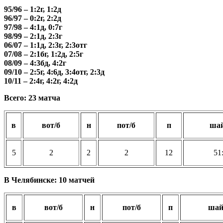
95/96 – 1:2г, 1:2д
96/97 – 0:2г, 2:2д
97/98 – 4:1д, 0:7г
98/99 – 2:1д, 2:3г
06/07 – 1:1д, 2:3г, 2:3отг
07/08 – 2:1бг, 1:2д, 2:5г
08/09 – 4:3бд, 4:2г
09/10 – 2:5г, 4:6д, 3:4отг, 2:3д
10/11 – 2:4г, 4:2г, 4:2д
Всего: 23 матча
в
вот/б
н
пот/б
п
ша
5
2
2
2
12
51
В Челябинске: 10 матчей
в
вот/б
н
пот/б
п
ша