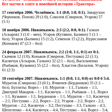
Все матчи в элите в новейшей истории «Трактора»
17 сентября 2006. Челябинск. 1:1 (0:0, 1:0, 0:1).
Заварухин
(Черников, Попов) 29 (1:0), Соколов (Смирнов, Угаров) 57
(1:1)
18 ноября 2006. Нижнекамск. 2:3 (2:2, 0:0, 0:1).
Галкин
(Аскаров) 3 (1:0 – мен), Угаров (Кутявин, Балмин) 5 (1:1 –
бол), Угаров (Балмин) 15 (1:2), Семенов 15 (2:2), Нурисламов
(Коньков) 47 (2:3 – бол)
24 февраля 2007. Нижнекамск. 2:2 (1:0, 1:1, 0:1) от 0:1.
Скачков 12 (1:0), Коньков (Смирнов, Пестушко) 22 (1:1),
Касянчук (Аскаров, Галкин) 32 (2:1 – бол), Васильченко
(Рыбаков, Кузьмин) 55 (2:2 – бол), Хлыстов (Билалов, Угаров)
61 (2:3)
10 сентября 2007. Нижнекамск. 1:1 (0:0, 1:1, 0:0) от 0:0 б 5:4.
Муратов (Смирнов) 23 (0:1), Ячменев (Бердников) 35 (1:1 –
бол). Буллиты: Ворел – 1:0, Муратов – 1:1, Галкин – 1:1,
Дмитрий Макаров – 1:1, Касянчук – 1:1, Рыбаков – 1:1, Ворел
– 1:1, Кузьмин – 1:1, Бердников – 1:1, Муратов – 1:1, Касянчук
– 2:1, Пестушко – 2:2, Ворел – 2:2, Угаров – 2:2, Ворел - 2:2,
Муратов – 2:2, Касянчук – 3:2, Пестушко – 3:3, Галкин – 4:3,
Шепеленко – 4:4, Касянчук – 4:4, Пестушко – 4:4, Ворел – 5:4,