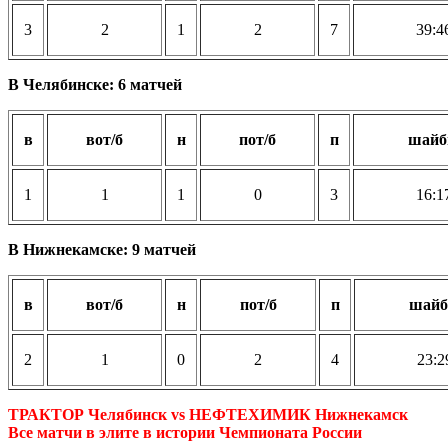
3
2
1
2
7
39:4
В Челябинске: 6 матчей
в
вот/б
н
пот/б
п
шай
1
1
1
0
3
16:1
В Нижнекамске: 9 матчей
в
вот/б
н
пот/б
п
шай
2
1
0
2
4
23:2
ТРАКТОР Челябинск vs НЕФТЕХИМИК Нижнекамск
Все матчи в элите в истории Чемпионата России