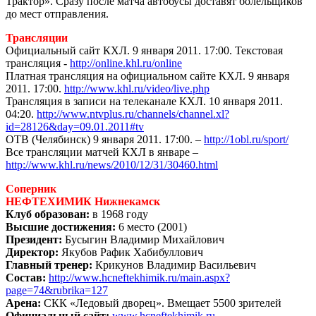
Трактор». Сразу после матча автобусы доставят болельщиков
до мест отправления.
Трансляции
Официальный сайт КХЛ. 9 января 2011. 17:00. Текстовая
трансляция -
http://online.khl.ru/online
Платная трансляция на официальном сайте КХЛ. 9 января
2011. 17:00.
http://www.khl.ru/video/live.php
Трансляция в записи на телеканале КХЛ. 10 января 2011.
04:20.
http://www.ntvplus.ru/channels/channel.xl?
id=28126&day=09.01.2011#tv
ОТВ (Челябинск) 9 января 2011. 17:00. –
http://1obl.ru/sport/
Все трансляции матчей КХЛ в январе –
http://www.khl.ru/news/2010/12/31/30460.html
Соперник
НЕФТЕХИМИК Нижнекамск
Клуб образован:
в 1968 году
Высшие достижения:
6 место (2001)
Президент:
Бусыгин Владимир Михайлович
Директор:
Якубов Рафик Хабибуллович
Главный тренер:
Крикунов Владимир Васильевич
Состав:
http://www.hcneftekhimik.ru/main.aspx?
page=74&rubrika=127
Арена:
СКК «Ледовый дворец». Вмещает 5500 зрителей
Официальный сайт:
www.hcneftekhimik.ru