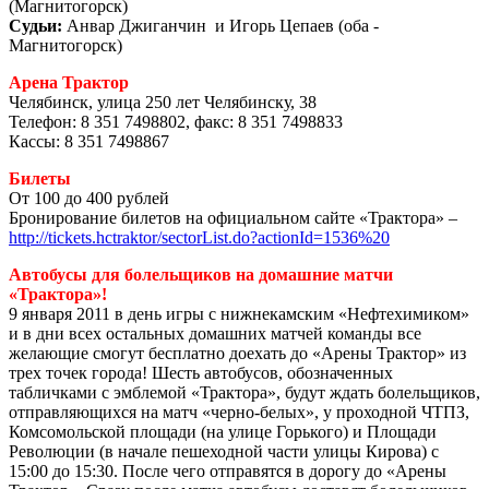
(Магнитогорск)
Судьи:
Анвар Джиганчин и Игорь Цепаев (оба -
Магнитогорск)
Арена Трактор
Челябинск, улица 250 лет Челябинску, 38
Телефон: 8 351 7498802, факс: 8 351 7498833
Кассы: 8 351 7498867
Билеты
От 100 до 400 рублей
Бронирование билетов на официальном сайте «Трактора» –
http://tickets.hctraktor/sectorList.do?actionId=1536%20
Автобусы для болельщиков на домашние матчи
«Трактора»!
9 января 2011 в день игры с нижнекамским «Нефтехимиком»
и в дни всех остальных домашних матчей команды все
желающие смогут бесплатно доехать до «Арены Трактор» из
трех точек города! Шесть автобусов, обозначенных
табличками с эмблемой «Трактора», будут ждать болельщиков,
отправляющихся на матч «черно-белых», у проходной ЧТПЗ,
Комсомольской площади (на улице Горького) и Площади
Революции (в начале пешеходной части улицы Кирова) с
15:00 до 15:30. После чего отправятся в дорогу до «Арены