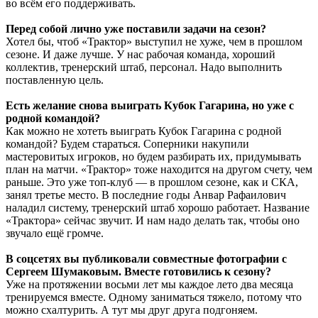
во всём его поддерживать.
Перед собой лично уже поставили задачи на сезон?
Хотел бы, чтоб «Трактор» выступил не хуже, чем в прошлом
сезоне. И даже лучше. У нас рабочая команда, хороший
коллектив, тренерский штаб, персонал. Надо выполнить
поставленную цель.
Есть желание снова выиграть Кубок Гагарина, но уже с
родной командой?
Как можно не хотеть выиграть Кубок Гагарина с родной
командой? Будем стараться. Соперники накупили
мастеровитых игроков, но будем разбирать их, придумывать
план на матчи. «Трактор» тоже находится на другом счету, чем
раньше. Это уже топ-клуб — в прошлом сезоне, как и СКА,
занял третье место. В последние годы Анвар Рафаилович
наладил систему, тренерский штаб хорошо работает. Название
«Трактора» сейчас звучит. И нам надо делать так, чтобы оно
звучало ещё громче.
В соцсетях вы публиковали совместные фотографии с
Сергеем Шумаковым. Вместе готовились к сезону?
Уже на протяжении восьми лет мы каждое лето два месяца
тренируемся вместе. Одному заниматься тяжело, потому что
можно схалтурить. А тут мы друг друга подгоняем.