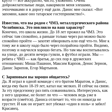
круто — всё аккуратно, чисто, ухоженно. Очень
доброжелательные люди, накормили меня элешами,
эчпочмаками и в дорогу ещё дали. Данис мне сказал: «Вот
запомни, какое оно татарское гостеприимство!».
Известно, что вы родом с ЧМЗ, металлургического района
Челябинска. Это повлияло на ваш характер?
Конечно, это школа жизни. До 18 лет прожил на ЧМЗ. Это
сейчас там спокойно, а раньше только через раз можно было
спокойно пройти — захотят обворовать или ещё что-то. Мне к
тому же в школу надо было через полрайона пройти. Видимо,
поэтому и научился хорошо бегать. Но там мы воспитывались
на улице, до десяти вечера гуляли, в футбол играли. Мы —
ребята с ЧМЗ — как братья, до сих пор в дружеских
отношениях: Миша Пашнин, Максим Карпов, Денис Зернов,
Данис Зарипов, Егор Мартынов.
С Зариповым вы хорошо общаетесь?
Да. Я играл в одной команде с его братом Маратом, и Данис,
когда ему было 18-19 лет, катал нас мелких. И сейчас на связи.
За эту предсезонку раз пять созванивались. Интересуюсь, как
у него здоровье, не болит ли что — человек ведь уже в
возрасте (смеётся). Даниса отличает то, что он никогда не
грустит. И как он играет: вот убежал «один в ноль» и забил!
Красавец.