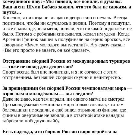
комедийного шоу: «Мы поняли, все поняли, я думаю».
Ваш агент Шуми Бабаев заявил, что это был не сарказм, а
шутка…
Конечно, я никогда не впадаю в депрессию и печаль. Всегда
позитивен, чтобы ни случилось в жизни. Поэтому я пошутил,
и все в команде, зная меня, поняли, что никакой подоплёки не
было. Потом я с ребятами списывался, желал им удачи. Когда
Арсений Грицюк вышел в полуфинале на серию бросков, все
говорили: «Зачем молодого выпустили?». А я сразу сказал:
«Вы его просто не знаете, он всё сделает».
Отстранение сборной России от международных турниров
— тоже не повод для депрессии?
Спорт всегда был вне политики, и я не согласен с этим
отстранением. Без нашей сборной скучно и неинтересно.
За прошедшими без сборной России чемпионатами мира —
взрослым и молодёжным — вы следили?
Даже не знаю, как там играли, ни одного матча не смотрел.
Про молодёжный чемпионат мира только слышал, что там
болельщики не ходили, а ещё видел отрывок из финала, где
финны в овертайме не забили, а в ответной атаке канадцы
забросили победную шайбу.
Есть надежда, что сборная России скоро вернётся на