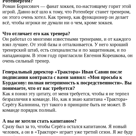
Ротенбергом?
Роман Борисович — фанат хоккея, по-настоящему горит этой
игрой. Давно всё шло к тому, что Ротенберг станет тренером,
он этого очень хотел. Как тренер, как функционер он делает
всё, чтобы игроки не думали ни о чем, кроме хоккея.
Что отличает его как тренера?
Он работал со многими известными тренерами, и от каждого
взял лучшее. От этой базы и отталкивается. У него хороший
тренерский штаб, есть специалисты и по защитникам, и по
нападающим. В этом году пригласили Евгения Корешкова, он
очень сильный тренер.
Генеральный директор «Трактора» Иван Савин после
подписания контракта с вами заявил: «Моя просьба к
Бурдасову: полная нетерпимость к посредственности». Вы
понимаете, что от вас требуется?
Как я понял эту цитату, от меня требуется, чтобы я не терпел
безразличия в команде. Но, как я знаю капитана «Трактора»
Серёгу Калинина, тут такого в принципе быть не может. В
команде порядок полный.
А вы не хотели стать капитаном?
Сразу был за то, чтобы Серёга остался капитаном. Я новый
человек, а он в «Тракторе» играет уже третий сезон. Я же буду