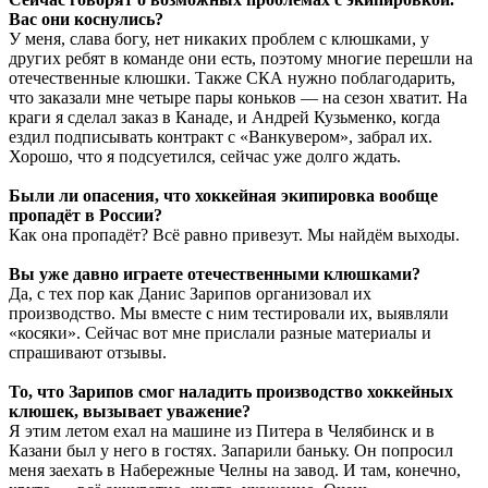
Вас они коснулись?
У меня, слава богу, нет никаких проблем с клюшками, у
других ребят в команде они есть, поэтому многие перешли на
отечественные клюшки. Также СКА нужно поблагодарить,
что заказали мне четыре пары коньков — на сезон хватит. На
краги я сделал заказ в Канаде, и Андрей Кузьменко, когда
ездил подписывать контракт с «Ванкувером», забрал их.
Хорошо, что я подсуетился, сейчас уже долго ждать.
Были ли опасения, что хоккейная экипировка вообще
пропадёт в России?
Как она пропадёт? Всё равно привезут. Мы найдём выходы.
Вы уже давно играете отечественными клюшками?
Да, с тех пор как Данис Зарипов организовал их
производство. Мы вместе с ним тестировали их, выявляли
«косяки». Сейчас вот мне прислали разные материалы и
спрашивают отзывы.
То, что Зарипов смог наладить производство хоккейных
клюшек, вызывает уважение?
Я этим летом ехал на машине из Питера в Челябинск и в
Казани был у него в гостях. Запарили баньку. Он попросил
меня заехать в Набережные Челны на завод. И там, конечно,