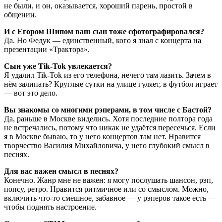
не были, и он, оказывается, хороший парень, простой в
общении.
И с Егором Шипом ваш сын тоже сфотографировался?
Да. Но Федук — единственный, кого я знал с концерта на
презентации «Трактора».
Сын уже Tik-Tok увлекается?
Я удалил Tik-Tok из его телефона, нечего там лазить. Зачем в
нём залипать? Круглые сутки на улице гуляет, в футбол играет
— вот это дело.
Вы знакомы со многими рэперами, в том числе с Бастой?
Да, раньше в Москве виделись. Хотя последние полтора года
не встречались, потому что никак не удаётся пересечься. Если
я в Москве бываю, то у него концертов там нет. Нравится
творчество Василия Михайловича, у него глубокий смысл в
песнях.
Для вас важен смысл в песнях?
Конечно. Жанр мне не важен: я могу послушать шансон, рэп,
попсу, ретро. Нравится ритмичное или со смыслом. Можно,
включить что-то смешное, забавное — у рэперов такое есть —
чтобы поднять настроение.