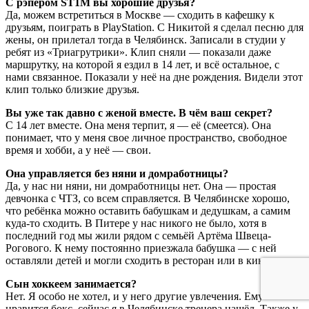
С рэпером ST1M вы хорошие друзья?
Да, можем встретиться в Москве — сходить в кафешку к
друзьям, поиграть в PlayStation. С Никитой я сделал песню для
жены, он прилетал тогда в Челябинск. Записали в студии у
ребят из «Триагрутрики». Клип сняли — показали даже
маршрутку, на которой я ездил в 14 лет, и всё остальное, с
нами связанное. Показали у неё на дне рождения. Видели этот
клип только близкие друзья.
Вы уже так давно с женой вместе. В чём ваш секрет?
С 14 лет вместе. Она меня терпит, я — её (смеется). Она
понимает, что у меня свое личное пространство, свободное
время и хобби, а у неё — свои.
Она управляется без няни и домработницы?
Да, у нас ни няни, ни домработницы нет. Она — простая
девчонка с ЧТЗ, со всем справляется. В Челябинске хорошо,
что ребёнка можно оставить бабушкам и дедушкам, а самим
куда-то сходить. В Питере у нас никого не было, хотя в
последний год мы жили рядом с семьёй Артёма Швеца-
Рогового. К нему постоянно приезжала бабушка — с ней
оставляли детей и могли сходить в ресторан или в кино.
Сын хоккеем занимается?
Нет. Я особо не хотел, и у него другие увлечения. Ему
нравится бокс, сейчас я в Челябинске тренера нашёл. Также у