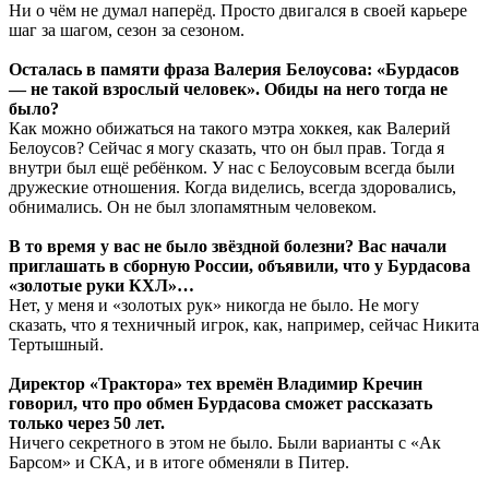
Ни о чём не думал наперёд. Просто двигался в своей карьере
шаг за шагом, сезон за сезоном.
Осталась в памяти фраза Валерия Белоусова: «Бурдасов
— не такой взрослый человек». Обиды на него тогда не
было?
Как можно обижаться на такого мэтра хоккея, как Валерий
Белоусов? Сейчас я могу сказать, что он был прав. Тогда я
внутри был ещё ребёнком. У нас с Белоусовым всегда были
дружеские отношения. Когда виделись, всегда здоровались,
обнимались. Он не был злопамятным человеком.
В то время у вас не было звёздной болезни? Вас начали
приглашать в сборную России, объявили, что у Бурдасова
«золотые руки КХЛ»…
Нет, у меня и «золотых рук» никогда не было. Не могу
сказать, что я техничный игрок, как, например, сейчас Никита
Тертышный.
Директор «Трактора» тех времён Владимир Кречин
говорил, что про обмен Бурдасова сможет рассказать
только через 50 лет.
Ничего секретного в этом не было. Были варианты с «Ак
Барсом» и СКА, и в итоге обменяли в Питер.