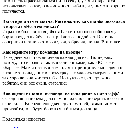
ними нельзя расслабляться ни на секунду. Они стараются
использовать каждую возможность забить, и у них это хорошо
получается.
Вы открыли счет матча. Расскажите, как шайба оказалась
в воротах «Нефтехимика»?
Играли в большинстве, Женя Галкин здорово поборолся у
борта и отдал шайбу в центр. Где я ее подобрал. Вратарь
соперника немного открыл угол, я бросил, попал. Вот и все.
Как оцените игру команды на выезде?
Выездные матчи были очень важны для нас. Во-первых,
потому, что играли с такими соперниками, как «Югра» и
«Барыс». Матчи с этими командами принципиальны для нас
в гонке за попадание в восьмерку. Не удалось сыграть с ними
так хорошо, как хотелось бы. Но нужно отдать должное
ребятам, они все очень старались.
Как оцените шансы команды на попадание в плей-офф?
Сегодняшняя победа дала нам повод снова поверить в себя, в
свои силы. Впереди еще двенадцать матчей, всякое может
произойти, мы будет бороться и биться до конца.
Поделиться новостью