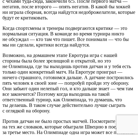
с чехами туда-сюда, закончили 6:5. После первого матча —
негатив, после второго — опять негатив. В какой бы хоккей
ни играла сборная, всегда найдутся недоброжелатели, которые
будут ее критиковать.
Когда спортсмены и тренеры подвергаются критике — это
нормальная ситуация. В команде во время турнира никто
не обсуждал — кто там что пишет. Все понимали — что бы
мы ни сделали, критики всегда найдутся.
Возможно, на домашнем этапе Евротура игра с нашей
стороны была более зрелищной и открытой, но это
не Олимпиада, где ты выходишь против датчан и у тебя есть
только один конкретный матч. На Евротуре проиграл —
ничего страшного, готовимся дальше. А датчане построились
пять человек в своей зоне — попробуй пройди эту оборону.
Они забьют один нелепый гол, и кто дальше знает — чем там
все закончится? Поэтому когда выходишь на такой
ответственный турнир, как Олимпиада, то думаешь, что
ты делаешь. В таком случае действительно лучше сыграть
с оглядкой на оборону.
Против датчан не было простых матчей. Посмотрите
на тех же словаков, которые обыграли Швецию в поединке
за третье место. На Олимпиаде одна игра может все поменять.