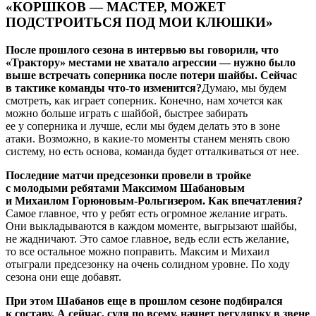
«КОРШКОВ — МАСТЕР, МОЖЕТ
ПОДСТРОИТЬСЯ ПОД МОИ КЛЮШКИ»
После прошлого сезона в интервью вы говорили, что
«Трактору» местами не хватало агрессии — нужно было
выше встречать соперника после потери шайбы. Сейчас
в тактике команды что-то изменится?
Думаю, мы будем
смотреть, как играет соперник. Конечно, нам хочется как
можно больше играть с шайбой, быстрее забирать
ее у соперника и лучше, если мы будем делать это в зоне
атаки. Возможно, в какие-то моменты станем менять свою
систему, но есть основа, команда будет отталкиваться от нее.
Последние матчи предсезонки провели в тройке
с молодыми ребятами Максимом Шабановым
и Михаилом Горюновым-Рольгизером. Как впечатления?
Самое главное, что у ребят есть огромное желание играть.
Они выкладываются в каждом моменте, выгрызают шайбы,
не жадничают. Это самое главное, ведь если есть желание,
то все остальное можно поправить. Максим и Михаил
отыграли предсезонку на очень солидном уровне. По ходу
сезона они еще добавят.
При этом Шабанов еще в прошлом сезоне подбирался
к составу. А сейчас, судя по всему, начнет регулярку в звене