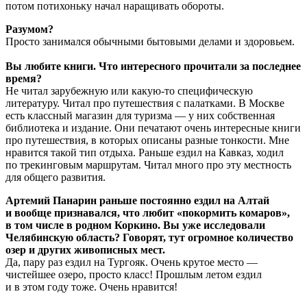
потом потихоньку начал наращивать обороты.
Разумом?
Просто занимался обычными бытовыми делами и здоровьем.
Вы любите книги. Что интересного прочитали за последнее
время?
Не читал зарубежную или какую-то специфическую
литературу. Читал про путешествия с палатками. В Москве
есть классный магазин для туризма — у них собственная
библиотека и издание. Они печатают очень интересные книги
про путешествия, в которых описаны разные тонкости. Мне
нравится такой тип отдыха. Раньше ездил на Кавказ, ходил
по трекинговым маршрутам. Читал много про эту местность
для общего развития.
Артемий Панарин раньше постоянно ездил на Алтай
и вообще признавался, что любит «покормить комаров»,
в том числе в родном Коркино. Вы уже исследовали
Челябинскую область? Говорят, тут огромное количество
озер и других живописных мест.
Да, пару раз ездил на Тургояк. Очень крутое место —
чистейшее озеро, просто класс! Прошлым летом ездил
и в этом году тоже. Очень нравится!