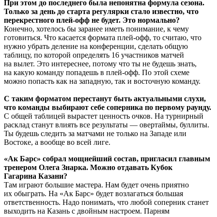
При этом до последнего была непонятна формула сезона.
Только за день до старта регулярки стало известно, что
перекрестного плей-офф не будет. Это нормально?
Конечно, хотелось бы заранее иметь понимание, к чему
готовиться. Что касается формата плей-офф, то считаю, что
нужно убрать деление на конференции, сделать общую
таблицу, по которой определять 16 участников матчей
на вылет. Это интереснее, потому что ты не будешь знать,
на какую команду попадешь в плей-офф. По этой схеме
можно попасть как на западную, так и восточную команду.
С таким форматом перестанут быть актуальными слухи,
что команды выбирают себе соперника по первому раунду.
С общей таблицей вырастет ценность очков. На турнирный
расклад станут влиять все результаты — овертаймы, буллиты.
Ты будешь следить за матчами не только на Западе или
Востоке, а вообще во всей лиге.
«Ак Барс» собрал мощнейший состав, пригласил главным
тренером Олега Знарка. Можно отдавать Кубок
Гагарина Казани?
Там играют большие мастера. Нам будет очень приятно
их обыграть. На «Ак Барс» будет возлагаться большая
ответственность. Надо понимать, что любой соперник станет
выходить на Казань с двойным настроем. Парням