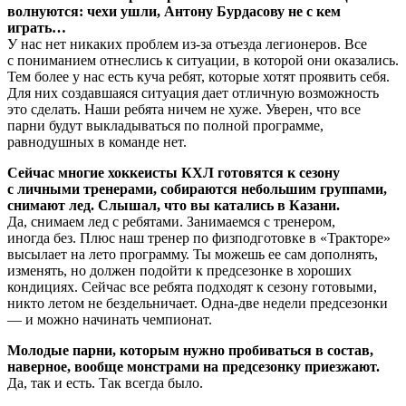
волнуются: чехи ушли, Антону Бурдасову не с кем
играть…
У нас нет никаких проблем из-за отъезда легионеров. Все
с пониманием отнеслись к ситуации, в которой они оказались.
Тем более у нас есть куча ребят, которые хотят проявить себя.
Для них создавшаяся ситуация дает отличную возможность
это сделать. Наши ребята ничем не хуже. Уверен, что все
парни будут выкладываться по полной программе,
равнодушных в команде нет.
Сейчас многие хоккеисты КХЛ готовятся к сезону
с личными тренерами, собираются небольшим группами,
снимают лед. Слышал, что вы катались в Казани.
Да, снимаем лед с ребятами. Занимаемся с тренером,
иногда без. Плюс наш тренер по физподготовке в «Тракторе»
высылает на лето программу. Ты можешь ее сам дополнять,
изменять, но должен подойти к предсезонке в хороших
кондициях. Сейчас все ребята подходят к сезону готовыми,
никто летом не бездельничает. Одна-две недели предсезонки
— и можно начинать чемпионат.
Молодые парни, которым нужно пробиваться в состав,
наверное, вообще монстрами на предсезонку приезжают.
Да, так и есть. Так всегда было.