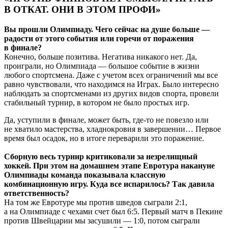
В ОТКАТ. ОНИ В ЭТОМ ПРОФИ»
Вы прошли Олимпиаду. Чего сейчас на душе больше —
радости от этого события или горечи от поражения
в финале?
Конечно, больше позитива. Негатива никакого нет. Да,
проиграли, но Олимпиада — большое событие в жизни
любого спортсмена. Даже с учетом всех ограничений мы все
равно чувствовали, что находимся на Играх. Было интересно
наблюдать за спортсменами из других видов спорта, провели
стабильный турнир, в котором не было простых игр.
Да, уступили в финале, может быть, где-то не повезло или
не хватило мастерства, хладнокровия в завершении… Первое
время был осадок, но в итоге переварили это поражение.
Сборную весь турнир критиковали за незрелищный
хоккей. При этом на домашнем этапе Евротура накануне
Олимпиады команда показывала классную
комбинационную игру. Куда все испарилось? Так давила
ответственность?
На том же Евротуре мы против шведов сыграли 2:1,
а на Олимпиаде с чехами счет был 6:5. Первый матч в Пекине
против Швейцарии мы засушили — 1:0, потом сыграли