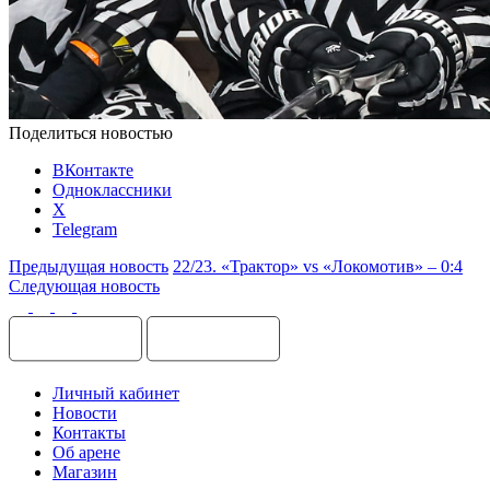
Поделиться новостью
ВКонтакте
Одноклассники
X
Telegram
Предыдущая новость
22/23. «Трактор» vs «Локомотив» – 0:4
Следующая новость
Личный кабинет
Новости
Контакты
Об арене
Магазин