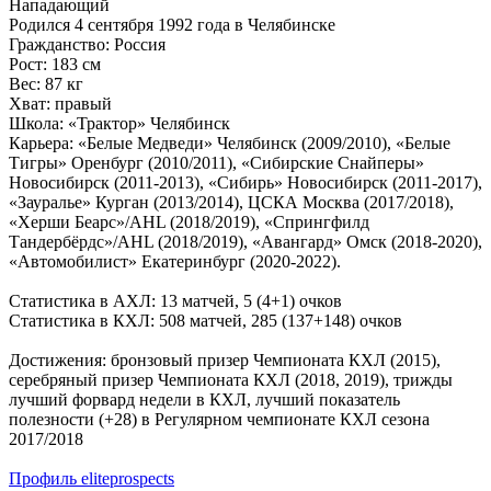
Нападающий
Родился 4 сентября 1992 года в Челябинске
Гражданство: Россия
Рост: 183 см
Вес: 87 кг
Хват: правый
Школа: «Трактор» Челябинск
Карьера: «Белые Медведи» Челябинск (2009/2010), «Белые
Тигры» Оренбург (2010/2011), «Сибирские Снайперы»
Новосибирск (2011-2013), «Сибирь» Новосибирск (2011-2017),
«Зауралье» Курган (2013/2014), ЦСКА Москва (2017/2018),
«Херши Беарс»/AHL (2018/2019), «Спрингфилд
Тандербёрдс»/AHL (2018/2019), «Авангард» Омск (2018-2020),
«Автомобилист» Екатеринбург (2020-2022).
Статистика в АХЛ: 13 матчей, 5 (4+1) очков
Статистика в КХЛ: 508 матчей, 285 (137+148) очков
Достижения: бронзовый призер Чемпионата КХЛ (2015),
серебряный призер Чемпионата КХЛ (2018, 2019), трижды
лучший форвард недели в КХЛ, лучший показатель
полезности (+28) в Регулярном чемпионате КХЛ сезона
2017/2018
Профиль eliteprospects