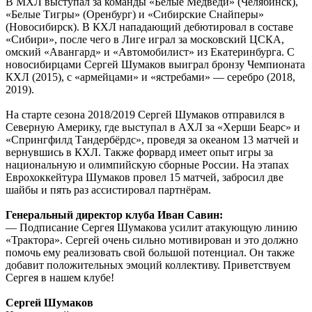
В МХЛ выступал за команды «Белые Медведи» (Челябинск),
«Белые Тигры» (Оренбург) и «Сибирские Снайперы»
(Новосибирск). В КХЛ нападающий дебютировал в составе
«Сибири», после чего в Лиге играл за московский ЦСКА,
омский «Авангард» и «Автомобилист» из Екатеринбурга. С
новосибирцами Сергей Шумаков выиграл бронзу Чемпионата
КХЛ (2015), с «армейцами» и «ястребами» — серебро (2018,
2019).
На старте сезона 2018/2019 Сергей Шумаков отправился в
Северную Америку, где выступал в АХЛ за «Херши Беарс» и
«Спрингфилд Тандербёрдс», проведя за океаном 13 матчей и
вернувшись в КХЛ. Также форвард имеет опыт игры за
национальную и олимпийскую сборные России. На этапах
Еврохоккейтура Шумаков провел 15 матчей, забросил две
шайбы и пять раз ассистировал партнёрам.
Генеральный директор клуба Иван Савин:
— Подписание Сергея Шумакова усилит атакующую линию
«Трактора». Сергей очень сильно мотивирован и это должно
помочь ему реализовать свой большой потенциал. Он также
добавит положительных эмоций коллективу. Приветствуем
Сергея в нашем клубе!
Сергей Шумаков