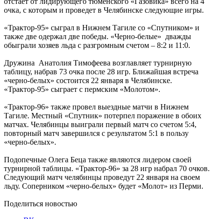
отстает от лидирующего тюменского «Газовика» всего на 4
очка, с которым и проведет в Челябинске следующие игры.
«Трактор-95» сыграл в Нижнем Тагиле со «Спутником» и
также две одержал две победы. «Черно-белые» дважды
обыграли хозяев льда с разгромным счетом – 8:2 и 11:0.
Дружина Анатолия Тимофеева возглавляет турнирную
таблицу, набрав 73 очка после 28 игр. Ближайшая встреча
«черно-белых» состоится 22 января в Челябинске.
«Трактор-95» сыграет с пермским «Молотом».
«Трактор-96» также провел выездные матчи в Нижнем
Тагиле. Местный «Спутник» потерпел поражение в обоих
матчах. Челябинцы выиграли первый матч со счетом 5:4,
повторный матч завершился с результатом 5:1 в пользу
«черно-белых».
Подопечные Олега Беца также являются лидером своей
турнирной таблицы. «Трактор-96» за 28 игр набрал 70 очков.
Следующий матч челябинцы проведут 22 января на своем
льду. Соперником «черно-белых» будет «Молот» из Перми.
Поделиться новостью