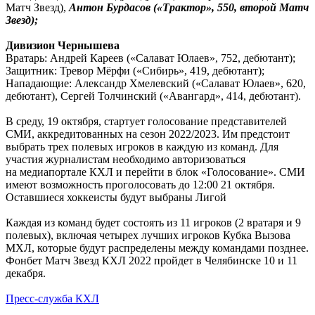
Матч Звезд),
Антон Бурдасов
(«Трактор», 550, второй Матч
Звезд);
Дивизион Чернышева
Вратарь: Андрей Кареев («Салават Юлаев», 752, дебютант);
Защитник: Тревор Мёрфи («Сибирь», 419, дебютант);
Нападающие: Александр Хмелевский («Салават Юлаев», 620,
дебютант), Сергей Толчинский («Авангард», 414, дебютант).
В среду, 19 октября, стартует голосование представителей
СМИ, аккредитованных на сезон 2022/2023. Им предстоит
выбрать трех полевых игроков в каждую из команд. Для
участия журналистам необходимо авторизоваться
на медиапортале КХЛ и перейти в блок «Голосование». СМИ
имеют возможность проголосовать до 12:00 21 октября.
Оставшиеся хоккеисты будут выбраны Лигой
Каждая из команд будет состоять из 11 игроков (2 вратаря и 9
полевых), включая четырех лучших игроков Кубка Вызова
МХЛ, которые будут распределены между командами позднее.
Фонбет Матч Звезд КХЛ 2022 пройдет в Челябинске 10 и 11
декабря.
Пресс-служба КХЛ