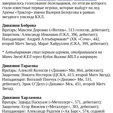
завершилось голосование болельщиков, по итогам которого
стали известные первые игроки, которые выйдут на лед
Арены «Трактор» имени Валерия Белоусова в рамках
звездного уикэнда КХЛ.
Дивизион Боброва
Вратарь: Максим Дорожко («Витязь», 513 голосов, дебютант);
Защитник: Александр Никишин (СКА, 396, дебютант);
Нападающие: Андрей Алтыбармакян* (ХК «Сочи», 442,
второй Матч Звезд), Марат Хайруллин (СКА, 399, дебютант).
* Алтыбармакян стал первым игроком, отобравшимся на
Матч Звезд КХЛ через Кубок Вызова МХЛ и напрямую.
Дивизион Тарасова
Вратарь: Алексей Колосов («Динамо» Мн, 864, дебютант);
Защитник: Никита Нестеров (ЦСКА, 413, второй Матч Звезд);
Нападающие: Виталий Пинчук («Динамо» Мн, 531,
дебютант), Эрик О’Делл («Динамо» Мск, 451, второй Матч
Звезд).
Дивизион Харламова
Вратарь: Эдвард Паскуале («Металлург», 571, дебютант);
Защитник: Егор Яковлев («Металлург», 383, дебютант);
Нападающие: Александр Радулов («Ак Барс», 574, седьмой