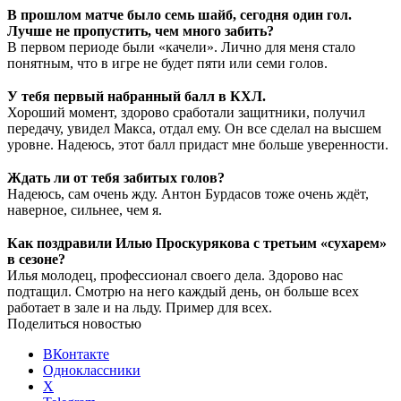
В прошлом матче было семь шайб, сегодня один гол.
Лучше не пропустить, чем много забить?
В первом периоде были «качели». Лично для меня стало
понятным, что в игре не будет пяти или семи голов.
⠀
У тебя первый набранный балл в КХЛ.
Хороший момент, здорово сработали защитники, получил
передачу, увидел Макса, отдал ему. Он все сделал на высшем
уровне. Надеюсь, этот балл придаст мне больше уверенности.
⠀
Ждать ли от тебя забитых голов?
Надеюсь, сам очень жду. Антон Бурдасов тоже очень ждёт,
наверное, сильнее, чем я.
⠀
Как поздравили Илью Проскурякова с третьим «сухарем»
в сезоне?
Илья молодец, профессионал своего дела. Здорово нас
подтащил. Смотрю на него каждый день, он больше всех
работает в зале и на льду. Пример для всех.
Поделиться новостью
ВКонтакте
Одноклассники
X