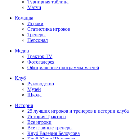
Турнирная таблица
Матчи
Команда
Игроки
Статистика игроков
Тренеры
Персонал
Медиа
Трактор TV
Фотогалерея
Официальные программы матчей
Клуб
Руководство
Музей
Школа
История
25 лучших игроков и тренеров в истории клуба
История Трактора
Все игроки
Все главные тренеры
Клуб Валерия Белоусова
Клуб Юрия Шумакова