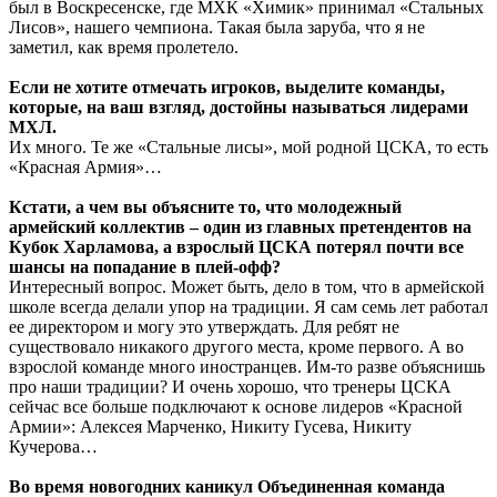
был в Воскресенске, где МХК «Химик» принимал «Стальных
Лисов», нашего чемпиона. Такая была заруба, что я не
заметил, как время пролетело.
Если не хотите отмечать игроков, выделите команды,
которые, на ваш взгляд, достойны называться лидерами
МХЛ.
Их много. Те же «Стальные лисы», мой родной ЦСКА, то есть
«Красная Армия»…
Кстати, а чем вы объясните то, что молодежный
армейский коллектив – один из главных претендентов на
Кубок Харламова, а взрослый ЦСКА потерял почти все
шансы на попадание в плей-офф?
Интересный вопрос. Может быть, дело в том, что в армейской
школе всегда делали упор на традиции. Я сам семь лет работал
ее директором и могу это утверждать. Для ребят не
существовало никакого другого места, кроме первого. А во
взрослой команде много иностранцев. Им-то разве объяснишь
про наши традиции? И очень хорошо, что тренеры ЦСКА
сейчас все больше подключают к основе лидеров «Красной
Армии»: Алексея Марченко, Никиту Гусева, Никиту
Кучерова…
Во время новогодних каникул Объединенная команда