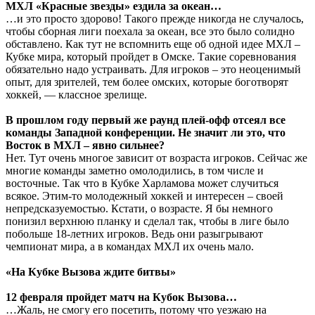
МХЛ «Красные звезды» ездила за океан…
…и это просто здорово! Такого прежде никогда не случалось,
чтобы сборная лиги поехала за океан, все это было солидно
обставлено. Как тут не вспомнить еще об одной идее МХЛ –
Кубке мира, который пройдет в Омске. Такие соревнования
обязательно надо устраивать. Для игроков – это неоценимый
опыт, для зрителей, тем более омских, которые боготворят
хоккей, — классное зрелище.
В прошлом году первый же раунд плей-офф отсеял все
команды Западной конференции. Не значит ли это, что
Восток в МХЛ – явно сильнее?
Нет. Тут очень многое зависит от возраста игроков. Сейчас же
многие команды заметно омолодились, в том числе и
восточные. Так что в Кубке Харламова может случиться
всякое. Этим-то молодежный хоккей и интересен – своей
непредсказуемостью. Кстати, о возрасте. Я бы немного
понизил верхнюю планку и сделал так, чтобы в лиге было
побольше 18-летних игроков. Ведь они разыгрывают
чемпионат мира, а в командах МХЛ их очень мало.
«На Кубке Вызова ждите битвы»
12 февраля пройдет матч на Кубок Вызова…
…Жаль, не смогу его посетить, потому что уезжаю на