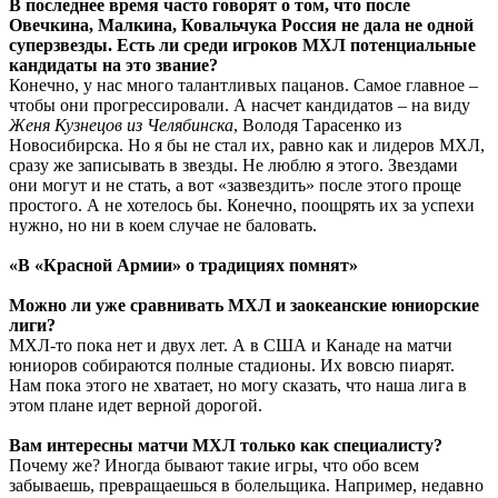
В последнее время часто говорят о том, что после
Овечкина, Малкина, Ковальчука Россия не дала не одной
суперзвезды. Есть ли среди игроков МХЛ потенциальные
кандидаты на это звание?
Конечно, у нас много талантливых пацанов. Самое главное –
чтобы они прогрессировали. А насчет кандидатов – на виду
Женя Кузнецов из Челябинска
, Володя Тарасенко из
Новосибирска. Но я бы не стал их, равно как и лидеров МХЛ,
сразу же записывать в звезды. Не люблю я этого. Звездами
они могут и не стать, а вот «зазвездить» после этого проще
простого. А не хотелось бы. Конечно, поощрять их за успехи
нужно, но ни в коем случае не баловать.
«В «Красной Армии» о традициях помнят»
Можно ли уже сравнивать МХЛ и заокеанские юниорские
лиги?
МХЛ-то пока нет и двух лет. А в США и Канаде на матчи
юниоров собираются полные стадионы. Их вовсю пиарят.
Нам пока этого не хватает, но могу сказать, что наша лига в
этом плане идет верной дорогой.
Вам интересны матчи МХЛ только как специалисту?
Почему же? Иногда бывают такие игры, что обо всем
забываешь, превращаешься в болельщика. Например, недавно