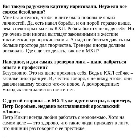
Вы такую радужную картину нарисовали. Неужели все
совсем безоблачно?
Мне бы хотелось, чтобы в лиге было побольше ярких
личностей. Да, есть накал борьбы, и он порой гораздо выше,
чем в некоторых матчах КХЛ. Ребята бьются не щадя себя. Но
уж очень они иногда выглядят закованными в жесткие
тактические тренерские схемы. А надо не бояться давать им
больше простора для творчества. Тренеры иногда должны
рисковать. Где еще это делать, как не в МХЛ?
Наверное, и для самих тренеров лига – шанс набраться
опыта в профессии?
Безусловно. Это их шанс проявить себя. Ведь в КХЛ сейчас –
засилье иностранцев. И, честно говоря, я не вижу, чтобы они
давали нашему хоккею что-то новое. А доморощенных
молодых специалистов почти нет.
С другой стороны – в МХЛ уже идут и мэтры, к примеру,
Петр Воробьев, недавно возглавивший ярославский
«Локо».
Петр Ильич всегда любил работать с молодежью. Хотя на
самом деле — это здорово, что такие люди приходят в лигу,
что лишний раз говорит о ее престиже.