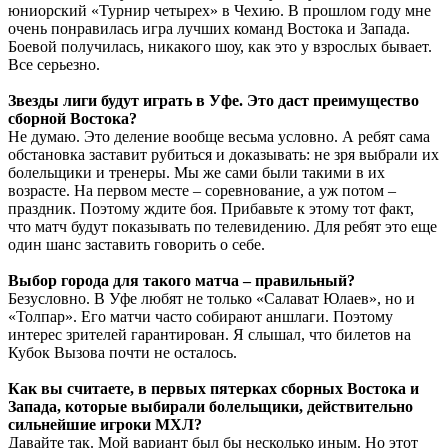
юниорский «Турнир четырех» в Чехию. В прошлом году мне
очень понравилась игра лучших команд Востока и Запада.
Боевой получилась, никакого шоу, как это у взрослых бывает.
Все серьезно.
Звезды лиги будут играть в Уфе. Это даст преимущество
сборной Востока?
Не думаю. Это деление вообще весьма условно. А ребят сама
обстановка заставит рубиться и доказывать: не зря выбрали их
болельщики и тренеры. Мы же сами были такими в их
возрасте. На первом месте – соревнование, а уж потом –
праздник. Поэтому ждите боя. Прибавьте к этому тот факт,
что матч будут показывать по телевидению. Для ребят это еще
один шанс заставить говорить о себе.
Выбор города для такого матча – правильный?
Безусловно. В Уфе любят не только «Салават Юлаев», но и
«Толпар». Его матчи часто собирают аншлаги. Поэтому
интерес зрителей гарантирован. Я слышал, что билетов на
Кубок Вызова почти не осталось.
Как вы считаете, в первых пятерках сборных Востока и
Запада, которые выбирали болельщики, действительно
сильнейшие игроки МХЛ?
Давайте так. Мой вариант был бы несколько иным. Но этот