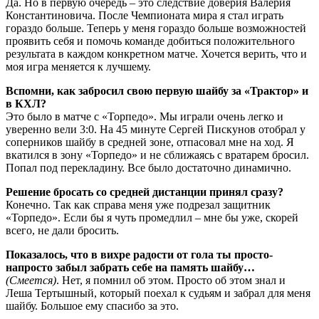
Да. Но в первую очередь – это следствие доверия Валерия
Константиновича. После Чемпионата мира я стал играть
гораздо больше. Теперь у меня гораздо больше возможностей
проявить себя и помочь команде добиться положительного
результата в каждом конкретном матче. Хочется верить, что и
моя игра меняется к лучшему.
Вспомни, как забросил свою первую шайбу за «Трактор» и
в КХЛ?
Это было в матче с «Торпедо». Мы играли очень легко и
уверенно вели 3:0. На 45 минуте Сергей Пискунов отобрал у
соперников шайбу в средней зоне, отпасовал мне на ход. Я
вкатился в зону «Торпедо» и не сближаясь с вратарем бросил.
Попал под перекладину. Все было достаточно динамично.
Решение бросать со средней дистанции принял сразу?
Конечно. Так как справа меня уже подрезал защитник
«Торпедо». Если бы я чуть промедлил – мне бы уже, скорей
всего, не дали бросить.
Показалось, что в вихре радости от гола ты просто-
напросто забыл забрать себе на память шайбу…
(Смеется)
. Нет, я помнил об этом. Просто об этом знал и
Леша Тертышный, который поехал к судьям и забрал для меня
шайбу. Большое ему спасибо за это.