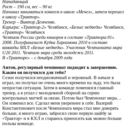
Нападающий
Рост – 190 см, вес – 90 кг
Начинал заниматься хоккеем в школе «Мечел», затем перешел
в школу «Трактор».
Тренер – Виктор Демченко.
Карьера: «Трактор-2» Челябинск, «Белые медведи» Челябинск,
«Трактор» Челябинск
Чемпион России среди юниоров в составе «Трактора-91»
2008. Полуфиналист Кубка Харламова 2010 в составе
команды МХЛ «Белые медведи». Участник Чемпионата мира
U20 2011. Чемпион мира среди молодежи 2011.
В «Тракторе» – с декабря 2009 года
Антон, регулярный чемпионат подходит к завершению.
Каким он получился для тебя?
Сезон получился неоднозначный и неровный. В начале я
играл, но получал не очень много времени на льду, это была
непростая ситуация. Затем в команде поменялся главный
тренер, а я уехал с молодежной сборной на серию
контрольных матчей за океан. Потом был Чемпионат мира…
Он изменил все. Сделал меня увереннее в себе. Валерий
Константинович после Чемпионата мира стал мне доверять
больше, я много играю, забросил свою первую шайбу за
«Трактор» и в КХЛ и стараюсь приносить как можно больше
пользы команде.