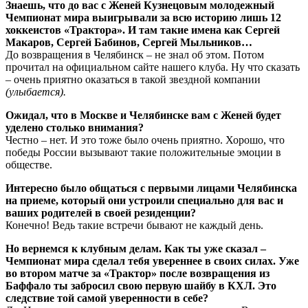
Знаешь, что до вас с Женей Кузнецовым молодежный
Чемпионат мира выигрывали за всю историю лишь 12
хоккеистов «Трактора». И там такие имена как Сергей
Макаров, Сергей Бабинов, Сергей Мыльников…
До возвращения в Челябинск – не знал об этом. Потом
прочитал на официальном сайте нашего клуба. Ну что сказать
– очень приятно оказаться в такой звездной компании
(улыбается).
Ожидал, что в Москве и Челябинске вам с Женей будет
уделено столько внимания?
Честно – нет. И это тоже было очень приятно. Хорошо, что
победы России вызывают такие положительные эмоции в
обществе.
Интересно было общаться с первыми лицами Челябинска
на приеме, который они устроили специально для вас и
ваших родителей в своей резиденции?
Конечно! Ведь такие встречи бывают не каждый день.
Но вернемся к клубным делам. Как ты уже сказал –
Чемпионат мира сделал тебя увереннее в своих силах. Уже
во втором матче за «Трактор» после возвращения из
Баффало ты забросил свою первую шайбу в КХЛ. Это
следствие той самой уверенности в себе?