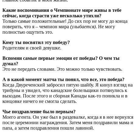
Какие воспоминания о Чемпионате мире живы в тебе
сейчас, когда страсти уже несколько утихли?
Только самые положительные! До сих пор не могу до конца
поверить, что я – чемпион мира
(улыбается)
. Не могу
полностью ощутить это.
Кому ты посвятил эту победу?
Родителям и своей девушке.
Вспомни самые первые эмоции от победы? О чем ты
думал?
Это не передать словами. Это можно только чувствовать.
А в какой момент матча ты понял, что все, это победа?
Когда Двуреченский забросил пятую шайбу. Я кинул взгляд на
трибуны и увидел, что канадские болельщики потянулись к
выходам. После этого и сборная Канады как-то поникла и в
концовке ничего не смогла сделать.
Чье поздравление было первым?
Моего агента. Он уже был в раздевалке, когда я в нее вернулся
после церемонии награждения. Затем меня поздравили мама и
папа, а затем поздравления пошли лавиной.