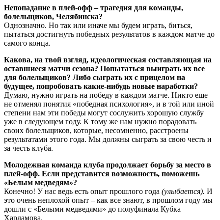
Непопадание в плей-офф – трагедия для команды,
болельщиков, Челябинска?
Однозначно. Но так или иначе мы будем играть, биться,
пытаться достигнуть победных результатов в каждом матче до
самого конца.
Какова, на твой взгляд, идеологическая составляющая на
оставшиеся матчи сезона? Попытаться выиграть их все
для болельщиков? Либо сыграть их с прицелом на
будущее, попробовать какие-нибудь новые наработки?
Думаю, нужно играть на победу в каждом матче. Никто еще
не отменял понятия «победная психология», и в той или иной
степени нам эти победы могут сослужить хорошую службу
уже в следующем году. К тому же нам нужно порадовать
своих болельщиков, которые, несомненно, расстроены
результатами этого года. Мы должны сыграть за свою честь и
за честь клуба.
Молодежная команда клуба продолжает борьбу за место в
плей-офф. Если представится возможность, поможешь
«Белым медведям»?
Конечно! У нас ведь есть опыт прошлого года
(улыбается).
И
это очень неплохой опыт – как все знают, в прошлом году мы
дошли с «Белыми медведями» до полуфинала Кубка
Харламова.