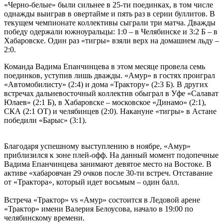
«Черно-белые» были сильнее в 25-ти поединках, в том числе
однажды выиграв в овертайме и пять раз в серии буллитов. В
текущем чемпионате коллективы сыграли три матча. Дважды
победу одержали южноуральцы: 1:0 – в Челябинске и 3:2 Б – в
Хабаровске. Один раз «тигры» взяли верх на домашнем льду –
2:0.
Команда Вадима Епанчинцева в этом месяце провела семь
поединков, уступив лишь дважды. «Амур» в гостях проиграл
«Автомобилисту» (2:4) и дома «Трактору» (2:3 Б). В других
встречах дальневосточный коллектив обыграл в Уфе «Салават
Юлаев» (2:1 Б), в Хабаровске – московское «Динамо» (2:1),
СКА (2:1 ОТ) и челябинцев (2:0). Накануне «тигры» в Астане
победили «Барыс» (3:1).
Благодаря успешному выступлению в ноябре, «Амур»
приблизился к зоне плей-офф. На данный момент подопечные
Вадима Епанчинцева занимают девятое место на Востоке. В
активе «хабаровчан 29 очков после 30-ти встреч. Отставание
от «Трактора», который идет восьмым – один балл.
Встреча «Трактор» vs «Амур» состоится в Ледовой арене
«Трактор» имени Валерия Белоусова, начало в 19:00 по
челябинскому времени.