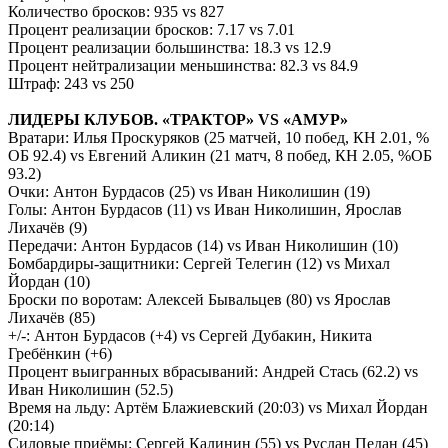
Количество бросков: 935 vs 827
Процент реализации бросков: 7.17 vs 7.01
Процент реализации большинства: 18.3 vs 12.9
Процент нейтрализации меньшинства: 82.3 vs 84.9
Штраф: 243 vs 250
ЛИДЕРЫ КЛУБОВ. «ТРАКТОР» VS «АМУР»
Вратари: Илья Проскуряков (25 матчей, 10 побед, КН 2.01, %
ОБ 92.4) vs Евгений Аликин (21 матч, 8 побед, КН 2.05, %ОБ
93.2)
Очки: Антон Бурдасов (25) vs Иван Николишин (19)
Голы: Антон Бурдасов (11) vs Иван Николишин, Ярослав
Лихачёв (9)
Передачи: Антон Бурдасов (14) vs Иван Николишин (10)
Бомбардиры-защитники: Сергей Телегин (12) vs Михал
Йордан (10)
Броски по воротам: Алексей Бывальцев (80) vs Ярослав
Лихачёв (85)
+/-: Антон Бурдасов (+4) vs Сергей Дубакин, Никита
Гребёнкин (+6)
Процент выигранных вбрасываний: Андрей Стась (62.2) vs
Иван Николишин (52.5)
Время на льду: Артём Блажиевский (20:03) vs Михал Йордан
(20:14)
Силовые приёмы: Сергей Калинин (55) vs Руслан Педан (45)