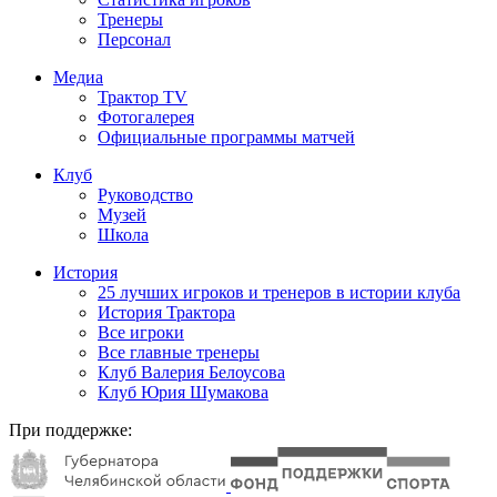
Тренеры
Персонал
Медиа
Трактор TV
Фотогалерея
Официальные программы матчей
Клуб
Руководство
Музей
Школа
История
25 лучших игроков и тренеров в истории клуба
История Трактора
Все игроки
Все главные тренеры
Клуб Валерия Белоусова
Клуб Юрия Шумакова
При поддержке: