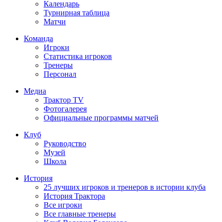
Календарь
Турнирная таблица
Матчи
Команда
Игроки
Статистика игроков
Тренеры
Персонал
Медиа
Трактор TV
Фотогалерея
Официальные программы матчей
Клуб
Руководство
Музей
Школа
История
25 лучших игроков и тренеров в истории клуба
История Трактора
Все игроки
Все главные тренеры