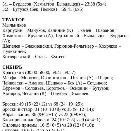
3:1 – Бурдасов (Хэмилтон, Бывальцев) – 23:38 (5х4)
3:2 – Бутузов (Бек, Пьянов) – 59:41 (6х5)
ТРАКТОР
Мыльников
Карпухин – Манухов, Калинин (К) – Ткачёв – Шабанов;
Хэмилтон – Яруллин (А), Тертышный – Бывальцев – Бурдасов
(А);
Шепелев – Блажиевский, Горюнов-Рольгизер – Хохряков –
Пулккинен;
Котляревский – Стась – Фатеев.
СИБИРЬ
Красоткин (00:00-58:00, 59:41-59:57)
Мёрфи – Морозов, Овчинников – Пьянов (А) – Шаров;
Чайковски – Аланов, Шашков – Бек (А) – Сетдиков;
Ефремов – Соловьёв, Коротков – Основин – Бутузов;
Ахияров, Чесалин (К) – Голубев – Яковлев.
Броски: 49 (15+22+12) vs 68 (24+19+25);
Броски в створ: 31 (10+13+8) vs 35 (9+12+14);
Вбрасывания: 36 (9+12+15) vs 22 (6+9+7);
Блокированные броски: 24 (10+7+8) vs 9 (4+4+1);
Силовые приемы: 16 (5+6+5) vs 28 (12+6+10);
Отборы: 3 (0+1+2) vs 6 (2+3+1);