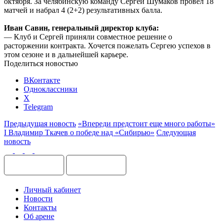
октября. За челябинскую команду Сергей Шумаков провёл 18
матчей и набрал 4 (2+2) результативных балла.
Иван Савин, генеральный директор клуба:
— Клуб и Сергей приняли совместное решение о
расторжении контракта. Хочется пожелать Сергею успехов в
этом сезоне и в дальнейшей карьере.
Поделиться новостью
ВКонтакте
Одноклассники
X
Telegram
Предыдущая новость
«Впереди предстоит еще много работы»
I Владимир Ткачев о победе над «Сибирью»
Следующая
новость
Личный кабинет
Новости
Контакты
Об арене