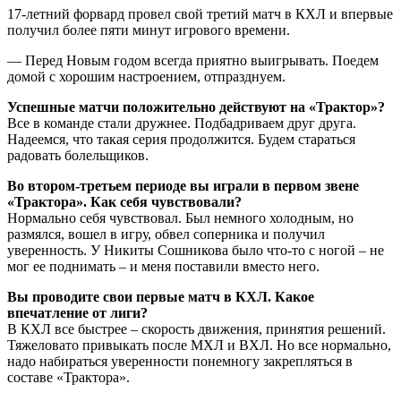
17-летний форвард провел свой третий матч в КХЛ и впервые
получил более пяти минут игрового времени.
— Перед Новым годом всегда приятно выигрывать. Поедем
домой с хорошим настроением, отпразднуем.
Успешные матчи положительно действуют на «Трактор»?
Все в команде стали дружнее. Подбадриваем друг друга.
Надеемся, что такая серия продолжится. Будем стараться
радовать болельщиков.
Во втором-третьем периоде вы играли в первом звене
«Трактора». Как себя чувствовали?
Нормально себя чувствовал. Был немного холодным, но
размялся, вошел в игру, обвел соперника и получил
уверенность. У Никиты Сошникова было что-то с ногой – не
мог ее поднимать – и меня поставили вместо него.
Вы проводите свои первые матч в КХЛ. Какое
впечатление от лиги?
В КХЛ все быстрее – скорость движения, принятия решений.
Тяжеловато привыкать после МХЛ и ВХЛ. Но все нормально,
надо набираться уверенности понемногу закрепляться в
составе «Трактора».