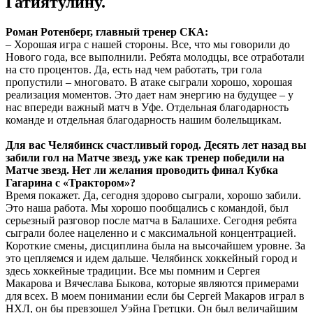
Гатиятулину.
Роман Ротенберг, главный тренер СКА:
– Хорошая игра с нашей стороны. Все, что мы говорили до
Нового года, все выполнили. Ребята молодцы, все отработали
на сто процентов. Да, есть над чем работать, три гола
пропустили – многовато. В атаке сыграли хорошо, хорошая
реализация моментов. Это дает нам энергию на будущее – у
нас впереди важный матч в Уфе. Отдельная благодарность
команде и отдельная благодарность нашим болельщикам.
Для вас Челябинск счастливый город. Десять лет назад вы
забили гол на Матче звезд, уже как тренер победили на
Матче звезд. Нет ли желания проводить финал Кубка
Гагарина с «Трактором»?
Время покажет. Да, сегодня здорово сыграли, хорошо забили.
Это наша работа. Мы хорошо пообщались с командой, был
серьезный разговор после матча в Балашихе. Сегодня ребята
сыграли более нацеленно и с максимальной концентрацией.
Короткие смены, дисциплина была на высочайшем уровне. За
это цепляемся и идем дальше. Челябинск хоккейный город и
здесь хоккейные традиции. Все мы помним и Сергея
Макарова и Вячеслава Быкова, которые являются примерами
для всех. В моем понимании если бы Сергей Макаров играл в
НХЛ, он бы превзошел Уэйна Гретцки. Он был величайшим