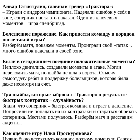
Анвар Гатиятулин, главный тренер «Трактора»:
– Играли с лидером чемпионата. Наделали ошибок у себя в
зоне, соперник нас за это наказал. Один из ключевых
моментов – игра спецбригад.
Болезненное поражение. Как привести команду в порядок
после такой игры?
Разберём матч, покажем моменты. Проиграли свой «пятак»,
много ошибок наделали в своей зоне.
Были в сегодняшнем поединке положительные моменты?
Неплохо двигались, создавали моменты в атаке. Могли
переломить матч, но шайба не шла в ворота. Отмечу
самоотдачу ребят и поддержку болельщиков, которая была
даже несмотря на счет.
Три шайбы, которые забросил «Трактор» в результате
быстрых контратак – случайность?
Знали, что соперник – быстрая команда и играет в давление.
Попросили не попадать на их контратаки и стараться обрезать
соперника. Местами получалось. Разберём матч и расставим
акценты.
Как оцените игру Ильи Проскурякова?
Нужно было встряхнуть команду, поэтому поменяли Сергея