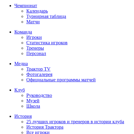
Чемпионат
Календарь
Турнирная таблица
Матчи
Команда
Игроки
Статистика игроков
Тренеры
Персонал
Медиа
Трактор TV
Фотогалерея
Официальные программы матчей
Клуб
Руководство
Музей
Школа
История
25 лучших игроков и тренеров в истории клуба
История Трактора
Все игроки