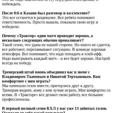
побеждать.
После 0:6 в Казани был разговор в коллективе?
Это все останется в раздевалке. Все ребята понимают
ответственность. Просто вышли, показали свою игру и
победили.
Почему «Трактор» один матч проводит хорошо, а
несколько следующих обычно проваливает?
Такой сезон, что удача не нашей стороне. Но никто не сдается,
все работают, переламывают ситуацию. В команде хорошая
атмосфера. Все понимают, что надо попадать в плей-офф.
Надо выигрывать каждый матч – и все будет хорошо. Настрой
всегда на победу.
Тренерский штаб вновь объединил вас в звене с
Владимиром Ткачевым и Никитой Тертышным. Вам
комфортнее с ним играть?
Мы начинали сезон вместе, притерлись друг к другу.
Тренерам виднее, кому с кем лучше играть. Мне комфортно со
всеми. В «Тракторе» все делают свою работу, все большие
профессионалы.
В первый полный сезон КХЛ у вас уже 13 забитых голов.
Ожидали от себя такой результат?