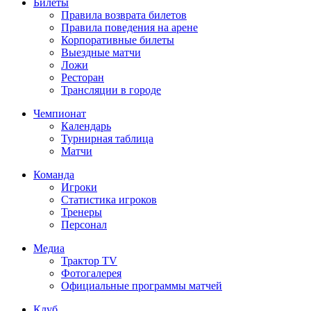
Билеты
Правила возврата билетов
Правила поведения на арене
Корпоративные билеты
Выездные матчи
Ложи
Ресторан
Трансляции в городе
Чемпионат
Календарь
Турнирная таблица
Матчи
Команда
Игроки
Статистика игроков
Тренеры
Персонал
Медиа
Трактор TV
Фотогалерея
Официальные программы матчей
Клуб