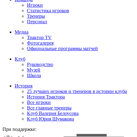
Игроки
Статистика игроков
Тренеры
Персонал
Медиа
Трактор TV
Фотогалерея
Официальные программы матчей
Клуб
Руководство
Музей
Школа
История
25 лучших игроков и тренеров в истории клуба
История Трактора
Все игроки
Все главные тренеры
Клуб Валерия Белоусова
Клуб Юрия Шумакова
При поддержке: