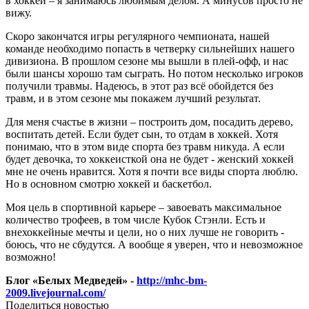
в хоккей – я занимаюсь любимым делом. А минусов просто не
вижу.
Скоро закончатся игры регулярного чемпионата, нашей
команде необходимо попасть в четверку сильнейших нашего
дивизиона. В прошлом сезоне мы вышли в плей-офф, и нас
были шансы хорошо там сыграть. Но потом несколько игроков
получили травмы. Надеюсь, в этот раз всё обойдется без
травм, и в этом сезоне мы покажем лучший результат.
Для меня счастье в жизни – построить дом, посадить дерево,
воспитать детей. Если будет сын, то отдам в хоккей. Хотя
понимаю, что в этом виде спорта без травм никуда. А если
будет девочка, то хоккеисткой она не будет - женский хоккей
мне не очень нравится. Хотя я почти все виды спорта люблю.
Но в основном смотрю хоккей и баскетбол.
Моя цель в спортивной карьере – завоевать максимальное
количество трофеев, в том числе Кубок Стэнли. Есть и
внехоккейные мечты и цели, но о них лучше не говорить -
боюсь, что не сбудутся. А вообще я уверен, что и невозможное
возможно!
Блог «Белых Медведей» -
http://mhc-bm-
2009.livejournal.com/
Поделиться новостью