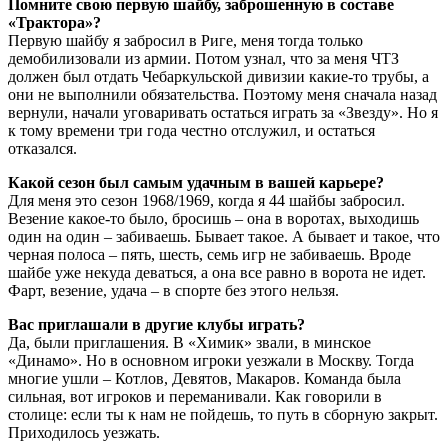
Помните свою первую шайбу, заброшенную в составе
«Трактора»?
Первую шайбу я забросил в Риге, меня тогда только
демобилизовали из армии. Потом узнал, что за меня ЧТЗ
должен был отдать Чебаркульской дивизии какие-то трубы, а
они не выполнили обязательства. Поэтому меня сначала назад
вернули, начали уговаривать остаться играть за «Звезду». Но я
к тому времени три года честно отслужил, и остаться
отказался.
Какой сезон был самым удачным в вашей карьере?
Для меня это сезон 1968/1969, когда я 44 шайбы забросил.
Везение какое-то было, бросишь – она в воротах, выходишь
один на один – забиваешь. Бывает такое. А бывает и такое, что
черная полоса – пять, шесть, семь игр не забиваешь. Вроде
шайбе уже некуда деваться, а она все равно в ворота не идет.
Фарт, везение, удача – в спорте без этого нельзя.
Вас приглашали в другие клубы играть?
Да, были приглашения. В «Химик» звали, в минское
«Динамо». Но в основном игроки уезжали в Москву. Тогда
многие ушли – Котлов, Девятов, Макаров. Команда была
сильная, вот игроков и переманивали. Как говорили в
столице: если ты к нам не пойдешь, то путь в сборную закрыт.
Приходилось уезжать.