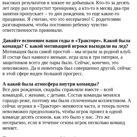
высоких результатов в хоккее не добьешься. Кто-то за десять
лет перу раз пропустит тренировку, а кто-то в месяц два-три
занятия пропускает – то дни рождения, то еще какие-то
праздники. Я считаю, что это несерьезно! С родителями
разговариваем, чтобы постоянно ребенку чувство
ответственности прививали.
Давайте вспомним ваши годы в «Тракторе». Какой была
команда? С какой мотивацией игроки выходили на лед?
Мотивация была самой простой – мы играли за родной клуб.
И состав был намного меньше, игра шла в три пятерки, а
защитников всего две пары было. Сейчас, конечно, это
невозможно. Да и инвентарь был совершенно другой, сейчас
в этой сфере виден большой прогресс.
А какой была атмосфера внутри команды?
Все дни рождения, свадьбы справляли вместе – всей
командой, с женами, с детьми. Состав команды менялся
гораздо реже, поэтому мы были сплоченным коллективом. А
сейчас игроки в «Тракторе» меняются часто, и теперь почти
невозможно предположить, чтобы игрок провел в одной
команде десять сезонов, как это было у нас. Это же
несерьезно, если в течение сезона игрок несколько команд
меняет.