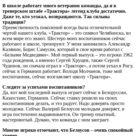
В школе работает много ветеранов команды, да и в
тренерском штабе «Трактора» легенд клуба достаточно.
Даже те, кто уезжал, возвращаются. Так сильны
традиции?
Преемственность поколений всегда была отличительной
чертой нашего клуба. «Трактор» – это символ Челябинска, во
всем мире его знают. Шестеро моих воспитанников сейчас
работают в школе, тренируют. У меня занимались Александр
Калянин, Борис Самусик, который в свое время работал с
«Белыми Медведями». Мой первый выпуск – это игроки 1962
года рождения, а именно Сергей Хрущев, также Сергей
Чудинов, он сначала играл в «Тракторе», а потом уехал в Ригу,
сейчас в Германии работает. Володя Молчанов, тоже мой
воспитанник, сейчас возглавляет школу «Трактора».
Следите за успехами воспитанников?
Да, вот мой последний выпуск играет сейчас в Белоруссии,
Казахстане, Германии. Сейчас ставку решили на своих
воспитанников делать, и это радует. Надо доверять просто
молодежи. Сейчас Валерий Белоусов молодым доверяет, и
игра постепенно выравнивается. Он тренер опытный,
мастеровитый. Думаю, что команда с ним заиграет.
Многие игроки отмечают, что Белоусов – очень спокойный
тренер.