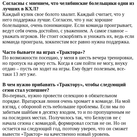
Согласны с мнением, что челябинские болельщики одни из
лучших в КХЛ?
Каждый кулик свое болото хвалит. Каждый считает, что у
него поддержка лучше. Согласен, что у нас хорошие
болельщики, очень понимающие. Если команда проигрывает,
ведут себя очень достойно, с уважением. А самое главное –
уважать игроков. Не стоит оскорблять и унижать их, ведь если
команда проиграла, хоккеистам все равно нужна поддержка.
Часто бываете на играх «Трактора»?
По возможности посещаю, у меня в шесть вечера тренировки,
но пропуск на арену есть. Когда я сам пойти не могу, внуку
отдаю – пусть он ходит на игры. Ему будет полезным, все-
таки 13 лет уже.
В чем нужно прибавить «Трактору», чтобы следующий
сезон стал успешнее?
Во-первых, нужно провести селекцию в обязательном
порядке. Вратарская линия очень хромает в команде. На мой
взгляд, с обороной есть небольшие проблемы. Если мы по
забитым шайбам в десятку входим, то и по пропущенным не
на последних местах. Получилось так, что Белоусов не с
начала сезона с командой, формировал состав не он. Но он
остается на следующий год, поэтому уверен, что он сможет
вывести «Трактор» на качественно новый уровень.