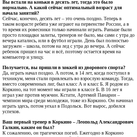
Вы встали на коньки в десять лет, тогда это было
нормально. А какой сейчас оптимальный возраст для
начала занятий?
Сейчас, конечно, десять лет – это очень поздно. Теперь в
таком возрасте ребята уже играют на первенстве России, а в
то время их ровесники только начинали играть. Раньше были
просто площадки залиты, тренеров не было, мы сами с утра до
вечера катались, или в футбол играли. День был полностью
загружен – школа, потом на лед с утра до вечера. А сейчас
ребенок пришел на час и всё, поэтому остается время на
компьютер и улицу.
Получается, вы пришли в хоккей из дворового спорта?
Да, играть начал поздно. А потом, в 14 лет, когда поступил в
техникум, меня стали привлекать во взрослую команду. Тогда,
вместо современных лиг, был класс А и класс Б. Я родом из
Коркино, на тот момент мы играли в классе Б. В 16 лет я
играл уже против мужчин. Кстати, Артемий Панарин –
чемпион мира среди молодежи, тоже из Коркино. Он начинал
играть здесь, потом уехал в Подольск. Вот вырос, добился
успехов.
Ваш первый тренер в Коркино – Леопольд Александрович
Галкин, каким он был?
К сожалению, он трагически погиб. Ежегодно в Коркино