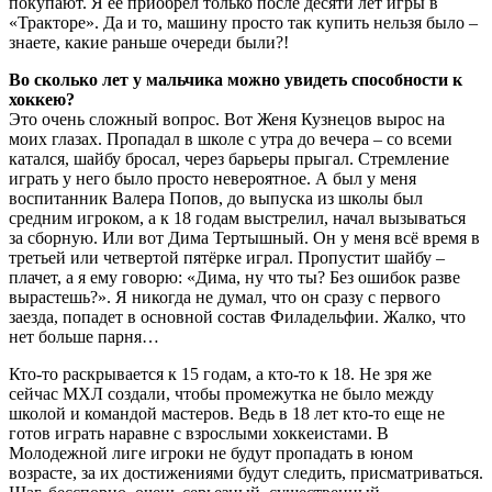
покупают. Я ее приобрел только после десяти лет игры в
«Тракторе». Да и то, машину просто так купить нельзя было –
знаете, какие раньше очереди были?!
Во сколько лет у мальчика можно увидеть способности к
хоккею?
Это очень сложный вопрос. Вот Женя Кузнецов вырос на
моих глазах. Пропадал в школе с утра до вечера – со всеми
катался, шайбу бросал, через барьеры прыгал. Стремление
играть у него было просто невероятное. А был у меня
воспитанник Валера Попов, до выпуска из школы был
средним игроком, а к 18 годам выстрелил, начал вызываться
за сборную. Или вот Дима Тертышный. Он у меня всё время в
третьей или четвертой пятёрке играл. Пропустит шайбу –
плачет, а я ему говорю: «Дима, ну что ты? Без ошибок разве
вырастешь?». Я никогда не думал, что он сразу с первого
заезда, попадет в основной состав Филадельфии. Жалко, что
нет больше парня…
Кто-то раскрывается к 15 годам, а кто-то к 18. Не зря же
сейчас МХЛ создали, чтобы промежутка не было между
школой и командой мастеров. Ведь в 18 лет кто-то еще не
готов играть наравне с взрослыми хоккеистами. В
Молодежной лиге игроки не будут пропадать в юном
возрасте, за их достижениями будут следить, присматриваться.