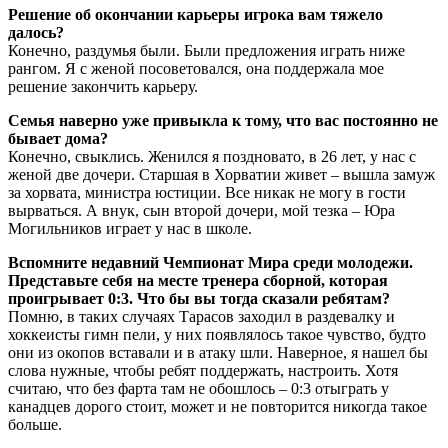
Решение об окончании карьеры игрока вам тяжело
далось?
Конечно, раздумья были. Были предложения играть ниже
рангом. Я с женой посоветовался, она поддержала мое
решение закончить карьеру.
Семья наверно уже привыкла к тому, что вас постоянно не
бывает дома?
Конечно, свыклись. Женился я поздновато, в 26 лет, у нас с
женой две дочери. Старшая в Хорватии живет – вышла замуж
за хорвата, министра юстиции. Все никак не могу в гости
вырваться. А внук, сын второй дочери, мой тезка – Юра
Могильников играет у нас в школе.
Вспомните недавний Чемпионат Мира среди молодежи.
Представьте себя на месте тренера сборной, которая
проигрывает 0:3. Что бы вы тогда сказали ребятам?
Помню, в таких случаях Тарасов заходил в раздевалку и
хоккеисты гимн пели, у них появлялось такое чувство, будто
они из окопов вставали и в атаку шли. Наверное, я нашел бы
слова нужные, чтобы ребят поддержать, настроить. Хотя
считаю, что без фарта там не обошлось – 0:3 отыграть у
канадцев дорого стоит, может и не повторится никогда такое
больше.