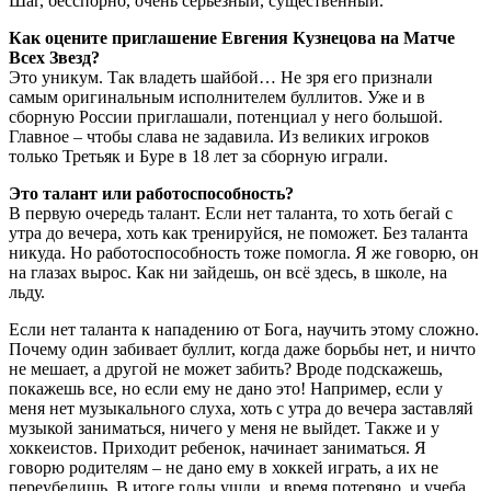
Шаг, бесспорно, очень серьезный, существенный.
Как оцените приглашение Евгения Кузнецова на Матче
Всех Звезд?
Это уникум. Так владеть шайбой… Не зря его признали
самым оригинальным исполнителем буллитов. Уже и в
сборную России приглашали, потенциал у него большой.
Главное – чтобы слава не задавила. Из великих игроков
только Третьяк и Буре в 18 лет за сборную играли.
Это талант или работоспособность?
В первую очередь талант. Если нет таланта, то хоть бегай с
утра до вечера, хоть как тренируйся, не поможет. Без таланта
никуда. Но работоспособность тоже помогла. Я же говорю, он
на глазах вырос. Как ни зайдешь, он всё здесь, в школе, на
льду.
Если нет таланта к нападению от Бога, научить этому сложно.
Почему один забивает буллит, когда даже борьбы нет, и ничто
не мешает, а другой не может забить? Вроде подскажешь,
покажешь все, но если ему не дано это! Например, если у
меня нет музыкального слуха, хоть с утра до вечера заставляй
музыкой заниматься, ничего у меня не выйдет. Также и у
хоккеистов. Приходит ребенок, начинает заниматься. Я
говорю родителям – не дано ему в хоккей играть, а их не
переубедишь. В итоге годы ушли, и время потеряно, и учеба