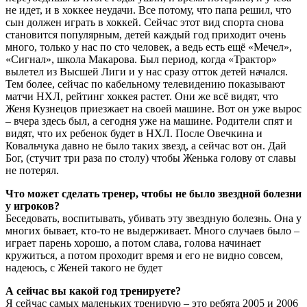
не идет, и в хоккее неудачи. Все потому, что папа решил, что
сын должен играть в хоккей. Сейчас этот вид спорта снова
становится популярным, детей каждый год приходит очень
много, только у нас по сто человек, а ведь есть ещё «Мечел»,
«Сигнал», школа Макарова. Был период, когда «Трактор»
вылетел из Высшей Лиги и у нас сразу отток детей начался.
Тем более, сейчас по кабельному телевидению показывают
матчи НХЛ, рейтинг хоккея растет. Они же всё видят, что
Женя Кузнецов приезжает на своей машине. Вот он уже вырос
– вчера здесь был, а сегодня уже на машине. Родители спят и
видят, что их ребенок будет в НХЛ. После Овечкина и
Ковальчука давно не было таких звезд, а сейчас вот он. Дай
Бог, (стучит три раза по столу) чтобы Женька голову от славы
не потерял.
Что может сделать тренер, чтобы не было звездной болезни
у игроков?
Беседовать, воспитывать, убивать эту звездную болезнь. Она у
многих бывает, кто-то не выдерживает. Много случаев было –
играет парень хорошо, а потом слава, голова начинает
кружиться, а потом проходит время и его не видно совсем,
надеюсь, с Женей такого не будет
А сейчас вы какой год тренируете?
Я сейчас самых маленьких тренирую – это ребята 2005 и 2006