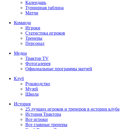
Календарь
Турнирная таблица
Матчи
Команда
Игроки
Статистика игроков
Тренеры
Персонал
Медиа
Трактор TV
Фотогалерея
Официальные программы матчей
Клуб
Руководство
Музей
Школа
История
25 лучших игроков и тренеров в истории клуба
История Трактора
Все игроки
Все главные тренеры