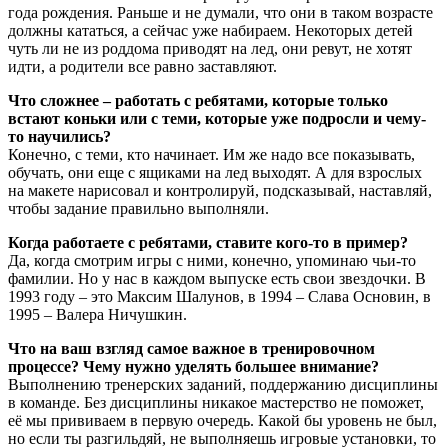
года рождения. Раньше и не думали, что они в таком возрасте
должны кататься, а сейчас уже набираем. Некоторых детей
чуть ли не из роддома приводят на лед, они ревут, не хотят
идти, а родители все равно заставляют.
Что сложнее – работать с ребятами, которые только
встают коньки или с теми, которые уже подросли и чему-
то научились?
Конечно, с теми, кто начинает. Им же надо все показывать,
обучать, они еще с ящиками на лед выходят. А для взрослых
на макете нарисовал и контролируй, подсказывай, наставляй,
чтобы задание правильно выполняли.
Когда работаете с ребятами, ставите кого-то в пример?
Да, когда смотрим игры с ними, конечно, упоминаю чьи-то
фамилии. Но у нас в каждом выпуске есть свои звездочки. В
1993 году – это Максим Шалунов, в 1994 – Слава Основин, в
1995 – Валера Ничушкин.
Что на ваш взгляд самое важное в тренировочном
процессе? Чему нужно уделять большее внимание?
Выполнению тренерских заданий, поддержанию дисциплины
в команде. Без дисциплины никакое мастерство не поможет,
её мы прививаем в первую очередь. Какой бы уровень не был,
но если ты разгильдяй, не выполняешь игровые установки, то