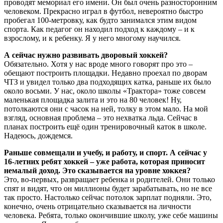
проводят мемориал его имени. Он был очень разносторонним
человеком. Прекрасно играл в футбол, невероятно быстро
пробегал 100-метровку, как будто занимался этим видом
спорта. Как педагог он находил подход к каждому – и к
взрослому, и к ребенку. Я у него многому научился.
А сейчас нужно развивать дворовый хоккей?
Обязательно. Хотя у нас вроде много говорят про это –
обещают построить площадки. Недавно проехал по дворам
ЧТЗ и увидел только два подходящих катка, раньше их было
около восьми. У нас, около школы «Трактора» тоже совсем
маленькая площадка залита и это на 80 человек! Ну,
потолкаются они с часок на ней, толку в этом мало. На мой
взгляд, основная проблема – это нехватка льда. Сейчас в
планах построить ещё один тренировочный каток в школе.
Надеюсь, дождемся.
Раньше совмещали и учебу, и работу, и спорт. А сейчас у
16-летних ребят хоккей – уже работа, которая приносит
немалый доход. Это сказывается на уровне хоккея?
Это, во-первых, развращает ребенка и родителей. Они только
спят и видят, что он миллионы будет зарабатывать, но не все
так просто. Настолько сейчас потолок зарплат подняли. Это,
конечно, очень отрицательно сказывается на личности
человека. Ребята, только окончившие школу, уже себе машины