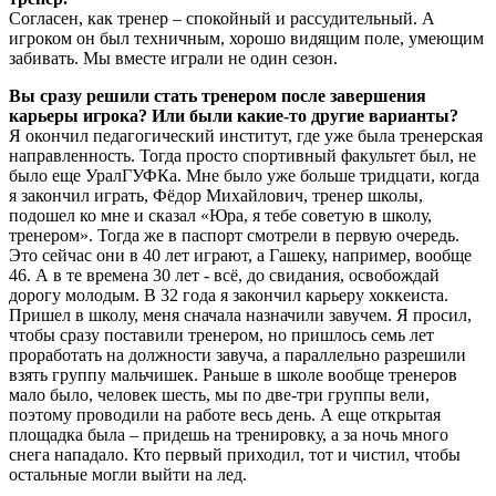
Согласен, как тренер – спокойный и рассудительный. А
игроком он был техничным, хорошо видящим поле, умеющим
забивать. Мы вместе играли не один сезон.
Вы сразу решили стать тренером после завершения
карьеры игрока? Или были какие-то другие варианты?
Я окончил педагогический институт, где уже была тренерская
направленность. Тогда просто спортивный факультет был, не
было еще УралГУФКа. Мне было уже больше тридцати, когда
я закончил играть, Фёдор Михайлович, тренер школы,
подошел ко мне и сказал «Юра, я тебе советую в школу,
тренером». Тогда же в паспорт смотрели в первую очередь.
Это сейчас они в 40 лет играют, а Гашеку, например, вообще
46. А в те времена 30 лет - всё, до свидания, освобождай
дорогу молодым. В 32 года я закончил карьеру хоккеиста.
Пришел в школу, меня сначала назначили завучем. Я просил,
чтобы сразу поставили тренером, но пришлось семь лет
проработать на должности завуча, а параллельно разрешили
взять группу мальчишек. Раньше в школе вообще тренеров
мало было, человек шесть, мы по две-три группы вели,
поэтому проводили на работе весь день. А еще открытая
площадка была – придешь на тренировку, а за ночь много
снега нападало. Кто первый приходил, тот и чистил, чтобы
остальные могли выйти на лед.