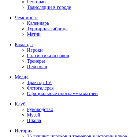
Ресторан
Трансляции в городе
Чемпионат
Календарь
Турнирная таблица
Матчи
Команда
Игроки
Статистика игроков
Тренеры
Персонал
Медиа
Трактор TV
Фотогалерея
Официальные программы матчей
Клуб
Руководство
Музей
Школа
История
25 лучших игроков и тренеров в истории клуба