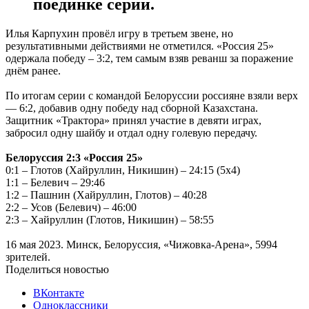
поединке серии.
Илья Карпухин провёл игру в третьем звене, но
результативными действиями не отметился. «Россия 25»
одержала победу – 3:2, тем самым взяв реванш за поражение
днём ранее.
По итогам серии с командой Белоруссии россияне взяли верх
— 6:2, добавив одну победу над сборной Казахстана.
Защитник «Трактора» принял участие в девяти играх,
забросил одну шайбу и отдал одну голевую передачу.
Белоруссия 2:3 «Россия 25»
0:1 – Глотов (Хайруллин, Никишин) – 24:15 (5х4)
1:1 – Белевич – 29:46
1:2 – Пашнин (Хайруллин, Глотов) – 40:28
2:2 – Усов (Белевич) – 46:00
2:3 – Хайруллин (Глотов, Никишин) – 58:55
16 мая 2023. Минск, Белоруссия, «Чижовка-Арена», 5994
зрителей.
Поделиться новостью
ВКонтакте
Одноклассники